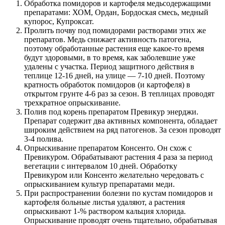
Обработка помидоров и картофеля медьсодержащими
препаратами: ХОМ, Ордан, Бордоская смесь, медный
купорос, Купроксат.
Пролить почву под помидорами растворами этих же
препаратов. Медь снижает активность патогена,
поэтому обработанные растения еще какое-то время
будут здоровыми, в то время, как заболевшие уже
удалены с участка. Период защитного действия в
теплице 12-16 дней, на улице — 7-10 дней. Поэтому
кратность обработок помидоров (и картофеля) в
открытом грунте 4-6 раз за сезон. В теплицах проводят
трехкратное опрыскивание.
Полив под корень препаратом Превикур энерджи.
Препарат содержит два активных компонента, обладает
широким действием на ряд патогенов. За сезон проводят
3-4 полива.
Опрыскивание препаратом Консенто. Он схож с
Превикуром. Обрабатывают растения 4 раза за период
вегетации с интервалом 10 дней. Обработку
Превикуром или Консенто желательно чередовать с
опрыскиванием культур препаратами меди.
При распространении болезни по кустам помидоров и
картофеля больные листья удаляют, а растения
опрыскивают 1-% раствором кальция хлорида.
Опрыскивание проводят очень тщательно, обрабатывая