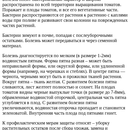
распространена по всей территории выращивания томатов.
Поражает и плоды томатов, и все его вегетативные части.
Бактерии распространяются от растения к растению с каплями
воды при поливе и развивают свои колонии на поврежденных
частях растений.
Бактерии зимуют в почве, попадая с послеуборочными
остатками. Болезнь может передаваться и через семенной
материал.
Болезнь диагностируется по мелким (в размере 1-2мм)
водянистым пятнам. Форма пятна разная – может быть
неправильной формы, или округлой формы, или удлиненной
формы (например, на черешках и стеблях). В центре пятна —
чернота, черными могут быть и прожилки тканей растения.
Вокруг пятна – ткань желтая. С развитием болезни пятна
сливаются, лист желтеет полностью и сохнет. На плодах
томатов видны черные выпуклые точки (в размере до 7-8мм),
обрамленные водянистой оторочкой, центральная часть пятна
углубляется в плод. С развитием болезни пятна
увеличиваются, водянистая оторочка пропадает и становится
зеленоватой. Внутренняя часть плода под пятнами гниет.
К профилактическим мерам защиты относят – уборку
растительных остатков после сбора урожая, замена и