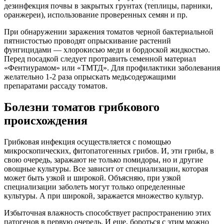
дезинфекция почвы в закрытых грунтах (теплицы, парники,
оранжереи), использование проверенных семян и пр.
При обнаружении заражения томатов черной бактериальной
пятнистостью проводят опрыскивание растений
фунгицидами — хлорокисью меди и бордоской жидкостью.
Перед посадкой следует протравить семенной материал
«Фентиурамом» или «ТМТД». Для профилактики заболевания
желательно 1-2 раза опрыскать медьсодержащими
препаратами рассаду томатов.
Болезни томатов грибкового
происхождения
Грибковая инфекция осуществляется с помощью
микроскопических, фитопатогенных грибов. И, эти грибы, в
свою очередь, заражают не только помидоры, но и другие
овощные культуры. Все зависит от специализации, которая
может быть узкой и широкой. Объясняю, при узкой
специализации заболеть могут только определенные
культуры. А при широкой, заражается множество культур.
Избыточная влажность способствует распространению этих
патогенов в первую очередь. И еще, бороться с этим можно