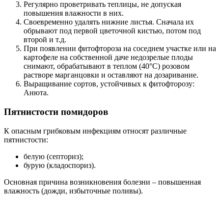
Регулярно проветривать теплицы, не допуская
повышения влажности в них.
Своевременно удалять нижние листья. Сначала их
обрывают под первой цветочной кистью, потом под
второй и т.д.
При появлении фитофтороза на соседнем участке или на
картофеле на собственной даче недозрелые плоды
снимают, обрабатывают в теплом (40°С) розовом
растворе марганцовки и оставляют на дозаривание.
Выращивание сортов, устойчивых к фитофторозу:
Анюта.
Пятнистости помидоров
К опасным грибковым инфекциям относят различные
пятнистости:
белую (септориз);
бурую (кладоспориз).
Основная причина возникновения болезни – повышенная
влажность (дожди, избыточные поливы).