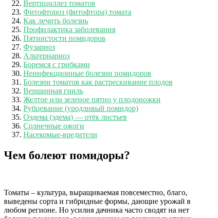
Вертициллез томатов
Фитофтороз (фитофтора) томата
Как лечить болезнь
Профилактика заболевания
Пятнистости помидоров
Фузариоз
Альтернариоз
Боремся с грибками
Неинфекционные болезни помидоров
Болезни томатов как растрескивание плодов
Вершинная гниль
Желтое или зеленое пятно у плодоножки
Рубцевание (уродливый помидор)
Оэдема (эдема) — отёк листьев
Солнечные ожоги
Насекомые-вредители
Чем болеют помидоры?
Томаты – культура, выращиваемая повсеместно, благо,
выведены сорта и гибридные формы, дающие урожай в
любом регионе. Но усилия дачника часто сводят на нет