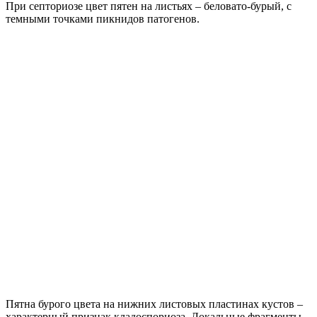
При септориозе цвет пятен на листьях – беловато-бурый, с
темными точками пикнидов патогенов.
Пятна бурого цвета на нижних листовых пластинах кустов –
характерный признак кладоспориоза. Локальные фрагменты