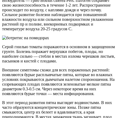
Возбудитель — гриб Botritis cinerea Pers. Патоген сохраняет
свою жизнеспособность в течение 1-2 лет. Распространение
происходит по воздуху, с каплями дождя и через почву.
Сильное развитие болезни наблюдается при повышенной
влажности воздуха или сильном поверхностном увлажнении
растений пр и поливе, внекорневых подкормках и
температуре воздуха 20-25 градусов С.
Серой гнилью томаты поражаются в основном в защищенном
грунте. Болезнь поражает верхушки побегов, плоды, но
наиболее сильно — стебли в местах излома черешков листьев,
пасынков и кистей с плодами.
Внешние симптомы схожи для всех пораженных растений:
появляются бурые расплывчатые пятна, которые во влажных
условиях покрываются дымчатым налетом спороношения. На
созревающих плодах появляются зеленоватые мелкие пятна
диаметром 0.3-0.5 см. Через некоторое время на них
появляются бурые точки — места инфицирования.
В этот период развития пятна выглядят водянистыми. В них
часто образуются концентрические зоны. Позже пятна
смыкаются, центр их белеет и вдавливается, а края
приподнимаются. В местах заражения ткань загнивает, плод