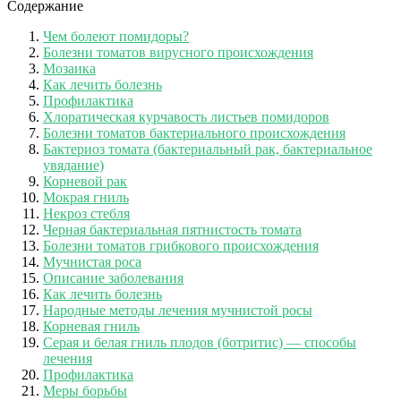
Содержание
Чем болеют помидоры?
Болезни томатов вирусного происхождения
Мозаика
Как лечить болезнь
Профилактика
Хлоратическая курчавость листьев помидоров
Болезни томатов бактериального происхождения
Бактериоз томата (бактериальный рак, бактериальное
увядание)
Корневой рак
Мокрая гниль
Некроз стебля
Черная бактериальная пятнистость томата
Болезни томатов грибкового происхождения
Мучнистая роса
Описание заболевания
Как лечить болезнь
Народные методы лечения мучнистой росы
Корневая гниль
Серая и белая гниль плодов (ботритис) — способы
лечения
Профилактика
Меры борьбы