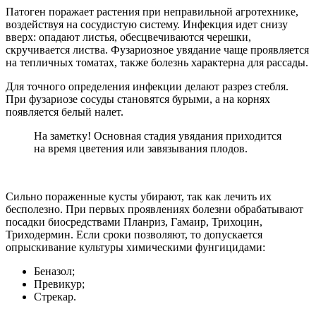
Патоген поражает растения при неправильной агротехнике,
воздействуя на сосудистую систему. Инфекция идет снизу
вверх: опадают листья, обесцвечиваются черешки,
скручивается листва. Фузариозное увядание чаще проявляется
на тепличных томатах, также болезнь характерна для рассады.
Для точного определения инфекции делают разрез стебля.
При фузариозе сосуды становятся бурыми, а на корнях
появляется белый налет.
На заметку! Основная стадия увядания приходится
на время цветения или завязывания плодов.
Сильно пораженные кусты убирают, так как лечить их
бесполезно. При первых проявлениях болезни обрабатывают
посадки биосредствами Планриз, Гамаир, Трихоцин,
Триходермин. Если сроки позволяют, то допускается
опрыскивание культуры химическими фунгицидами:
Беназол;
Превикур;
Стрекар.