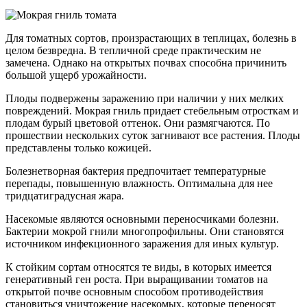
Для томатных сортов, произрастающих в теплицах, болезнь в
целом безвредна. В тепличной среде практическим не
замечена. Однако на открытых почвах способна причинить
большой ущерб урожайности.
Плоды подвержены заражению при наличии у них мелких
повреждений. Мокрая гниль придает стебельным отросткам и
плодам бурый цветовой оттенок. Они размягчаются. По
прошествии нескольких суток загнивают все растения. Плоды
представлены только кожицей.
Болезнетворная бактерия предпочитает температурные
перепады, повышенную влажность. Оптимальна для нее
тридцатиградусная жара.
Насекомые являются основными переносчиками болезни.
Бактерии мокрой гнили многопрофильны. Они становятся
источником инфекционного заражения для иных культур.
К стойким сортам относятся те виды, в которых имеется
генеративный ген роста. При выращивании томатов на
открытой почве основным способом противодействия
становиться уничтожение насекомых, которые переносят