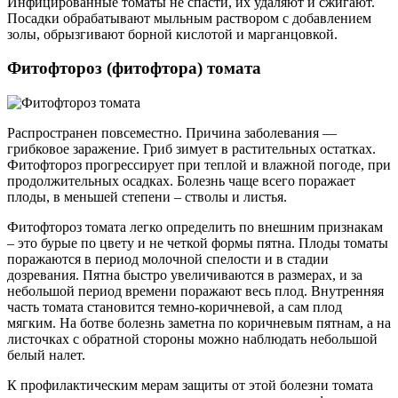
Инфицированные томаты не спасти, их удаляют и сжигают.
Посадки обрабатывают мыльным раствором с добавлением
золы, обрызгивают борной кислотой и марганцовкой.
Фитофтороз (фитофтора) томата
Распространен повсеместно. Причина заболевания —
грибковое заражение. Гриб зимует в растительных остатках.
Фитофтороз прогрессирует при теплой и влажной погоде, при
продолжительных осадках. Болезнь чаще всего поражает
плоды, в меньшей степени – стволы и листья.
Фитофтороз томата легко определить по внешним признакам
– это бурые по цвету и не четкой формы пятна. Плоды томаты
поражаются в период молочной спелости и в стадии
дозревания. Пятна быстро увеличиваются в размерах, и за
небольшой период времени поражают весь плод. Внутренняя
часть томата становится темно-коричневой, а сам плод
мягким. На ботве болезнь заметна по коричневым пятнам, а на
листочках с обратной стороны можно наблюдать небольшой
белый налет.
К профилактическим мерам защиты от этой болезни томата