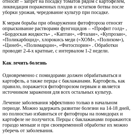
относят – запрет на посадку томатов рядом с картофелем,
ликвидация пораженных плодов и остатков ботвы после
уборки урожая, чередование культур при посадке.
К мерам борьбы при обнаружении фитофтороза относят
опрыскивание растворами фунгицидов – «Профит голд» ,
«Бордоская жидкость» , «Каптан», «Фталан», «Купрозан»,
«Поликарбоцид», хлорокись меди («ХОМ», «Полихом»),
«Цинеб», «Полимарцин», «Фитоспорин» . Обработки
проводят 2-4-х кратные, с интервалом 1-2 недели.
Как лечить болезнь
Одновременно с помидорами должен обрабатываться и
картофель, а также перцы с баклажанами. Картофель, как
правило, поражается фитофторозом первым и является
источником заражения для всех остальных культур.
Лечение заболевания эффективно только в начальном
периоде. Можно задержать развитие болезни на 14-18 дней,
но полностью избавиться от фитофторы на помидорах и
картофеле не получится. Перцы с баклажанами поражаются
гораздо меньше и при своевременной обработке их можно
уберечь от заболевания.