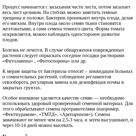
Процесс начинается с засыхания части листа, потом засыхает
весь лист целиком. На стеблях можно заметить темные
трещины и полозки. Бактерии проникают внутрь плода, делая
его мягким. Внутри плода около семян ткани становятся
желтоватыми, а сами семена темного цвета. Форма томата
искривляется, можно наблюдать односторонне развитие
плодов.
Болезнь не лечится. В случае обнаружения поврежденных
растения следует опрыскать соседние посадки растворами
«Фитолавина» , «Фитоспорина» или др.
К мерам защиты от бактериоза относят – ликвидация больных
и сомнительных растений, соблюдение регламентов
севооборота, регулярная замена или дезинфекция почвы в
закрытых грунтах.
Особое внимание уделяется качеству семян — необходимо
использовать здоровый проверенный семенной материал. Для
этого обрабатывают семена протравителями (например,
«Фентиурамом», «ТМТД», «Арепарином»). Семена
замачивают не менее чем на 2,5-3 часа, и затем высушивают, и
через 10-14 дней можно высевать.