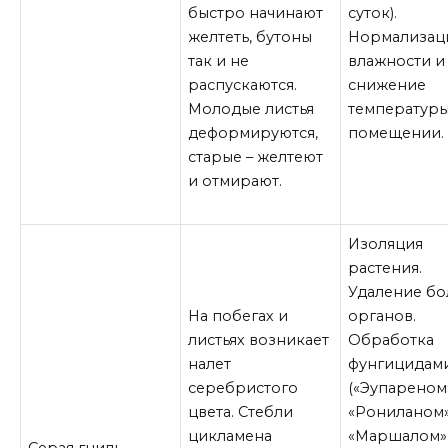
быстро начинают
суток).
желтеть, бутоны
Нормализац
так и не
влажности и
распускаются.
снижение
Молодые листья
температуры
деформируются,
помещении.
старые – желтеют
и отмирают.
Изоляция
растения.
Удаление бо
На побегах и
органов.
листьях возникает
Обработка
налет
фунгицидам
серебристого
(«Эупареном
цвета. Стебли
«Рониланом»
цикламена
«Маршалом»
Серая гниль