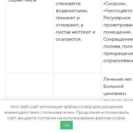
становятся
«Скором»,
водянистыми,
«Чистоцветом
темнеют и
Регулярное
отмирают, а
проветрива
листья желтеют и
помещения.
осыпаются.
Сокращени
полива, пол
прекращен
опрыскиван
Лечения нет.
Больной
цикламен
рекомендуе
Этот веб-сайт использует файлы cookie для улучшения
уничтожить. 
взаимодействия с пользователем. Продолжая использовать
целях
сайт, вы даете согласие на использование файлов cookie.
Цветки и листья
профилакти
OK
резко желтеют и
следует