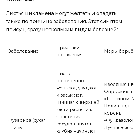
Листья цикламена могут желтеть и опадать
также по причине заболевания. Этот симптом
присущ сразу нескольким видам болезней:
Признаки
Заболевание
Меры борьб
поражения
Листья
постепенно
Изоляция цв
желтеют, увядают
Опрыскиван
и засыхают,
«Топсином–М
начиная с верхней
Полив под
части растения.
корень
Сплетения
Фузариоз (сухая
«Фундазолом
сосудов внутри
гниль)
Лучше всего
клубня начинают