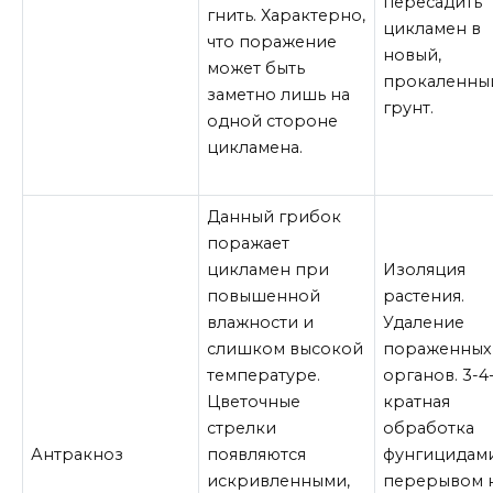
пересадить
гнить. Характерно,
цикламен в
что поражение
новый,
может быть
прокаленны
заметно лишь на
грунт.
одной стороне
цикламена.
Данный грибок
поражает
цикламен при
Изоляция
повышенной
растения.
влажности и
Удаление
слишком высокой
пораженных
температуре.
органов. 3-4
Цветочные
кратная
стрелки
обработка
Антракноз
появляются
фунгицидами
искривленными,
перерывом н