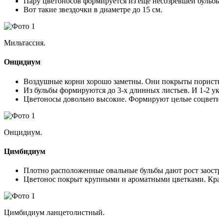
Пару цветоносов формируется из еще несозревшей бульб
Вот такие звездочки в диаметре до 15 см.
Мильтассия.
Онцидиум
Воздушные корни хорошо заметны. Они покрыты порист
Из бульбы формируются до 3-х длинных листьев. И 1-2 у
Цветоносы довольно высокие. Формируют целые соцвети
Онцидиум.
Цимбидиум
Плотно расположенные овальные бульбы дают рост заост
Цветонос покрыт крупными и ароматными цветками. Кра
Цимбидиум ланцетолистный.