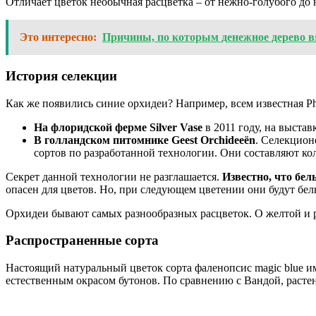
Отличает цветок необычная расцветка – от нежно-голубого до
Это интересно:
Причины, по которым денежное дерево вян
История селекции
Как же появились синие орхидеи? Например, всем известная Pha
На флоридской ферме Silver Vase
в 2011 году, на выста
В голландском питомнике Geest Orchideeёn
. Селекцион
сортов по разработанной технологии. Они составляют ко
Секрет данной технологии не разглашается.
Известно, что бе
опасен для цветов. Но, при следующем цветении они будут бел
Орхидеи бывают самых разнообразных расцветок. О желтой и р
Распространенные сорта
Настоящий натуральный цветок сорта фаленопсис magic blue и
естественным окрасом бутонов. По сравнению с Вандой, расте