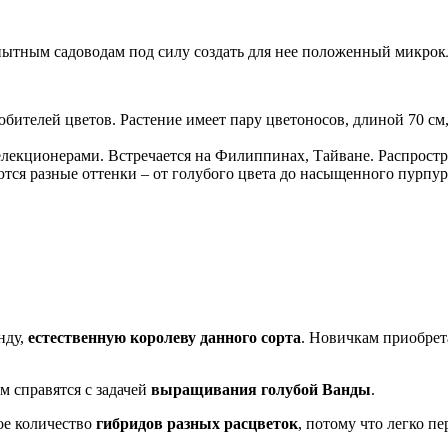
ытным садоводам под силу создать для нее положенный микрок
бителей цветов. Растение имеет пару цветоносов, длиной 70 см,
екционерами. Встречается на Филиппинах, Тайване. Распростр
аются разные оттенки – от голубого цвета до насыщенного пурпур
нду,
естественную королеву данного сорта
. Новичкам приобрета
м справятся с задачей
выращивания голубой Ванды
.
ое количество
гибридов разных расцветок
, потому что легко п