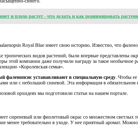
 насыщенно-синего.
ет и плохо растет - что делать и как реанимировать растен
laenopsis Royal Blue имеет свою историю. Известно, что фаленоп
вке тропических видов растений, были впервые представлены ок
еры этой компании даже получили награду за такое необычное ра
ллекцию «Королевская семья».
лый фаленопсис устанавливают в специальную среду
. Чтобы е
ыми или с небольшой синевой. Эта информация в обязательном п
озовой орхидеях мы подготовили статьи на нашем портале.
меет сиреневый или фиолетовый окрас со множеством светлых то
ние менее требовательно в уходе. У нее приятный аромат. Можн