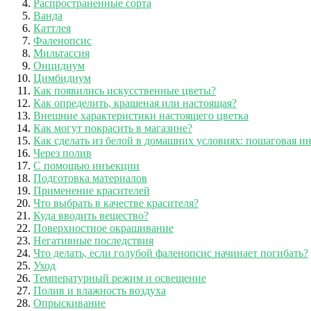
Распространенные сорта
Ванда
Каттлея
Фаленопсис
Мильтассия
Онцидиум
Цимбидиум
Как появились искусственные цветы?
Как определить, крашеная или настоящая?
Внешние характеристики настоящего цветка
Как могут покрасить в магазине?
Как сделать из белой в домашних условиях: пошаговая и
Через полив
С помощью инъекции
Подготовка материалов
Применение красителей
Что выбрать в качестве красителя?
Куда вводить вещество?
Поверхностное окрашивание
Негативные последствия
Что делать, если голубой фаленопсис начинает погибать?
Уход
Температурный режим и освещение
Полив и влажность воздуха
Опрыскивание