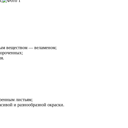
ы;
ым веществом — веламеном;
короченных;
я.
ренным листьям;
сивой и разнообразной окраски.