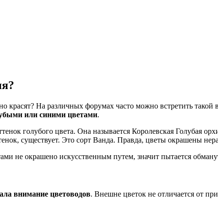
ия?
но красят? На различных форумах часто можно встретить такой в
лубыми или синими цветами
.
тенок голубого цвета. Она называется Королевская Голубая орхи
тенок, существует. Это сорт Ванда. Правда, цветы окрашены не
тами не окрашено искусственным путем, значит пытается обману
вала внимание цветоводов
. Внешне цветок не отличается от пр