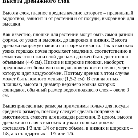
Высота дренажного слоя
Высота слоя, главное предназначение которого – правильный
водоотвод, зависит и от растения и от посуды, выбранной для
высадки.
Как известно, плошки для растений могут быть самой разной
формы, от узких и высоких, до широких и низких. Высота
дренажа напрямую зависит от формы емкости. Так в высоких
узких горшках почва просыхает медленно, соответственно в
емкостях этого типа слой дренажа должен быть достаточно
объемным (4-6 см). Низкие и широкие плошки, наоборот,
предполагают большую площадь поверхности почвы, через
которую идет воздухообмен. Поэтому дренаж в этом случае
может быть немного меньше (1,5-2 см). В стандартных
плошках, высота и диаметр верхнего кольца которых
совпадают, обычный размер водоотводящего слоя – около 3
см.
Вышеприведенные размеры применимы только для посуды
среднего размера, поэтому следует сделать поправку на
вместимость емкости для высадки растения. В целом, высота
дренажного слоя в высоких и узких горшках должна
составлять 1/3 или 1/4 от всего объема, в низких и широких –
1/8, а в стандартных – 1/5 или 1/6.