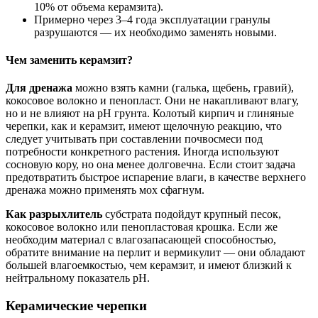
10% от объема керамзита).
Примерно через 3–4 года эксплуатации гранулы
разрушаются — их необходимо заменять новыми.
Чем заменить керамзит?
Для дренажа
можно взять камни (галька, щебень, гравий),
кокосовое волокно и пенопласт. Они не накапливают влагу,
но и не влияют на pH грунта. Колотый кирпич и глиняные
черепки, как и керамзит, имеют щелочную реакцию, что
следует учитывать при составлении почвосмеси под
потребности конкретного растения. Иногда используют
сосновую кору, но она менее долговечна. Если стоит задача
предотвратить быстрое испарение влаги, в качестве верхнего
дренажа можно применять мох сфагнум.
Как разрыхлитель
субстрата подойдут крупный песок,
кокосовое волокно или пенопластовая крошка. Если же
необходим материал с влагозапасающей способностью,
обратите внимание на перлит и вермикулит — они обладают
большей влагоемкостью, чем керамзит, и имеют близкий к
нейтральному показатель pH.
Керамические черепки