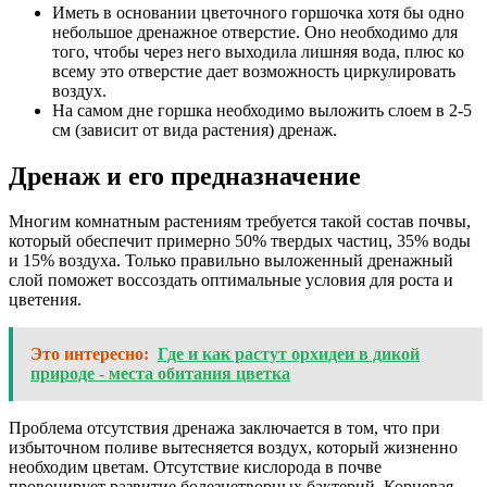
Иметь в основании цветочного горшочка хотя бы одно
небольшое дренажное отверстие. Оно необходимо для
того, чтобы через него выходила лишняя вода, плюс ко
всему это отверстие дает возможность циркулировать
воздух.
На самом дне горшка необходимо выложить слоем в 2-5
см (зависит от вида растения) дренаж.
Дренаж и его предназначение
Многим комнатным растениям требуется такой состав почвы,
который обеспечит примерно 50% твердых частиц, 35% воды
и 15% воздуха. Только правильно выложенный дренажный
слой поможет воссоздать оптимальные условия для роста и
цветения.
Это интересно:
Где и как растут орхидеи в дикой
природе - места обитания цветка
Проблема отсутствия дренажа заключается в том, что при
избыточном поливе вытесняется воздух, который жизненно
необходим цветам. Отсутствие кислорода в почве
провоцирует развитие болезнетворных бактерий. Корневая