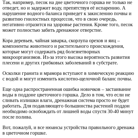
Так, например, песок на дне цветочного горшка не только не
отведет, но и задержит воду, препятствуя её испарению. А
нарушение водного баланса приведет к закислению почвы и
развитию гнилостных процессов, что в свою очередь,
негативно отразится на здоровье растения. Кроме того, песок
может полностью забить дренажное отверстие.
Кора деревьев, чайная заварка, скорлупа орехов и яиц –
компоненты животного и растительного происхождения,
которые могут содержать ряд болезнетворных
микроорганизмов. Из-за этого высока вероятность развития
плесени и других грибковых заболеваний в субстрате.
Осколки гранита и мрамора вступают в химическую реакцию
с водой и могут изменить кислотно-щелочной баланс почвы.
Еще одна распространенная ошибка новичков – застаивание
воды в поддоне цветочного горшка. Дело в том, что если не
сливать излишки влаги, дренажная система просто не будет
работать. Для подавляющего большинства растений поддон
необходимо освобождать от лишней воды спустя 30-40 минут
после полива.
Вот, пожалуй, и все нюансы устройства правильного дренажа
в цветочном горшке.