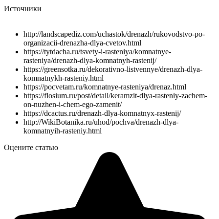
Источники
http://landscapediz.com/uchastok/drenazh/rukovodstvo-po-
organizacii-drenazha-dlya-cvetov.html
https://tytdacha.ru/tsvety-i-rasteniya/komnatnye-
rasteniya/drenazh-dlya-komnatnyh-rastenij/
https://greensotka.ru/dekorativno-listvennye/drenazh-dlya-
komnatnykh-rasteniy.html
https://pocvetam.ru/komnatnye-rasteniya/drenaz.html
https://flosium.ru/post/detail/keramzit-dlya-rasteniy-zachem-
on-nuzhen-i-chem-ego-zamenit/
https://dcactus.ru/drenazh-dlya-komnatnyx-rastenij/
http://WikiBotanika.ru/uhod/pochva/drenazh-dlya-
komnatnyih-rasteniy.html
Оцените статью