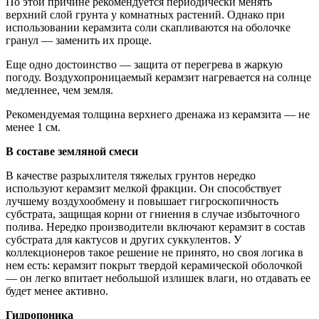
По этой причине рекомендуется периодически менять
верхний слой грунта у комнатных растений. Однако при
использовании керамзита соли скапливаются на оболочке
гранул — заменить их проще.
Еще одно достоинство — защита от перегрева в жаркую
погоду. Воздухопроницаемый керамзит нагревается на солнце
медленнее, чем земля.
Рекомендуемая толщина верхнего дренажа из керамзита — не
менее 1 см.
В составе земляной смеси
В качестве разрыхлителя тяжелых грунтов нередко
используют керамзит мелкой фракции. Он способствует
лучшему воздухообмену и повышает гигроскопичность
субстрата, защищая корни от гниения в случае избыточного
полива. Нередко производители включают керамзит в состав
субстрата для кактусов и других суккулентов. У
коллекционеров такое решение не принято, но своя логика в
нем есть: керамзит покрыт твердой керамической оболочкой
— он легко впитает небольшой излишек влаги, но отдавать ее
будет менее активно.
Гидропоника