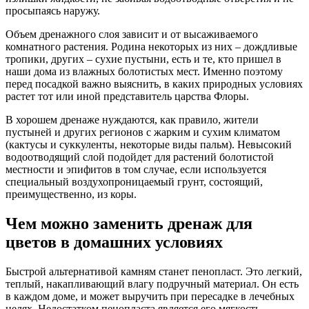
просыпаясь наружу.
Объем дренажного слоя зависит и от высаживаемого
комнатного растения. Родина некоторых из них – дождливые
тропики, других – сухие пустыни, есть и те, кто пришел в
наши дома из влажных болотистых мест. Именно поэтому
перед посадкой важно выяснить, в каких природных условиях
растет тот или иной представитель царства Флоры.
В хорошем дренаже нуждаются, как правило, жители
пустыней и других регионов с жарким и сухим климатом
(кактусы и суккуленты, некоторые виды пальм). Невысокий
водоотводящий слой подойдет для растений болотистой
местности и эпифитов в том случае, если используется
специальный воздухопроницаемый грунт, состоящий,
преимущественно, из коры.
Чем можно заменить дренаж для
цветов в домашних условиях
Быстрой альтернативой камням станет пенопласт. Это легкий,
теплый, накапливающий влагу подручный материал. Он есть
в каждом доме, и может выручить при пересадке в лечебных
целях. Недостатком пенопласта является его мягкость.