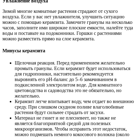
Увлажнение воздуха
Зимой многие комнатные растения страдают от сухого
воздуха. Если у вас нет увлажнителя, улучшить ситуацию
можно с помощью керамзита. Замочите гранулы на несколько
часов, заполните ими широкие плоские емкости, налейте туда
воды и поставьте на подоконники. Горшки с растениями
можно разместить прямо на слое керамзита.
Минусы керамзита
Щелочная реакция. Перед применением желательно
промыть гранулы. Если керамзит будет использоваться
для гидропоники, настоятельно рекомендуется
выровнять его pH-баланс до 5–6 замачиванием в
подкисленной электролитом воде. Для комнатного
цветоводства и садоводства это не обязательно, но
желательно.
Керамзит легче впитывает воду, чем отдает во внешнюю
среду. При слишком скудном поливе влаголюбивые
растения будут сильнее страдать от засухи.
Материал не гниет и не плесневеет, но также не
является благоприятной средой для полезных
микроорганизмов. Чтобы исправить этот недостаток,
можно подмешать немного кокосового волокна (около