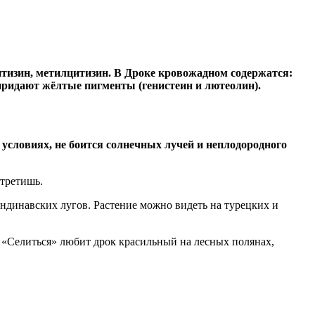
итизин, метилцитизин. В Дроке кровожадном содержатся:
придают жёлтые пигменты (генистеин и лютеолин).
условиях, не боится солнечных лучей и неплодородного
стретишь.
андинавских лугов. Растение можно видеть на турецких и
. «Селиться» любит дрок красильный на лесных полянах,