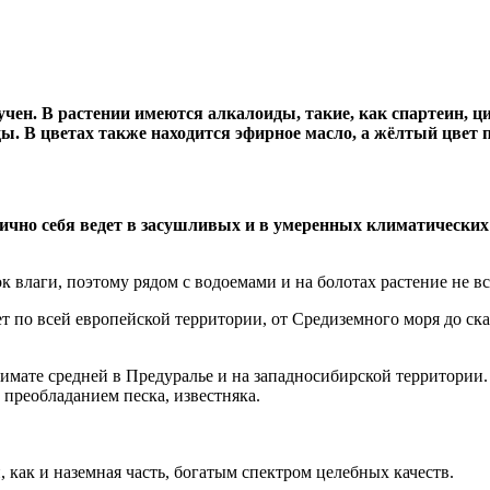
чен. В растении имеются алкалоиды, такие, как спартеин, ц
ы. В цветах также находится эфирное масло, а жёлтый цвет 
ично себя ведет в засушливых и в умеренных климатических 
к влаги, поэтому рядом с водоемами и на болотах растение не в
ет по всей европейской территории, от Средиземного моря до ск
климате средней в Предуралье и на западносибирской территории
 преобладанием песка, известняка.
 как и наземная часть, богатым спектром целебных качеств.