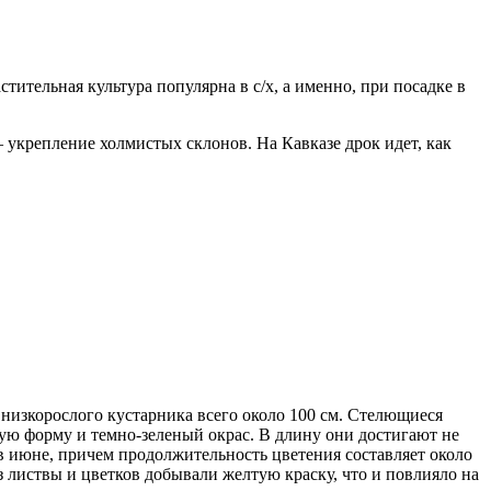
ительная культура популярна в с/х, а именно, при посадке в
укрепление холмистых склонов. На Кавказе дрок идет, как
 низкорослого кустарника всего около 100 см. Стелющиеся
ую форму и темно-зеленый окрас. В длину они достигают не
 в июне, причем продолжительность цветения составляет около
из листвы и цветков добывали желтую краску, что и повлияло на