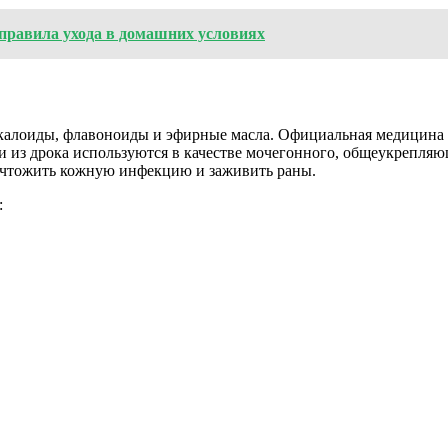
: правила ухода в домашних условиях
лкалоиды, флавоноиды и эфирные масла. Официальная медицина н
 из дрока используются в качестве мочегонного, общеукрепляю
ичтожить кожную инфекцию и заживить раны.
: