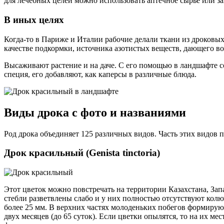
для лечебных целей можно использовать аптечное сырье или з
В иных целях
Когда-то в Париже и Италии рабочие делали ткани из дроковых
качестве подкормки, источника азотистых веществ, дающего в
Высаживают растение и на даче. С его помощью в ландшафте с
специя, его добавляют, как каперсы в различные блюда.
Виды дрока с фото и названиями
Род дрока объединяет 125 различных видов. Часть этих видов 
Дрок красильный (Genista tinctoria)
Этот цветок можно повстречать на территории Казахстана, За
стебли разветвлены слабо и у них полностью отсутствуют кол
более 25 мм. В верхних частях молоденьких побегов формируют
двух месяцев (до 65 суток). Если цветки опылятся, то на их м