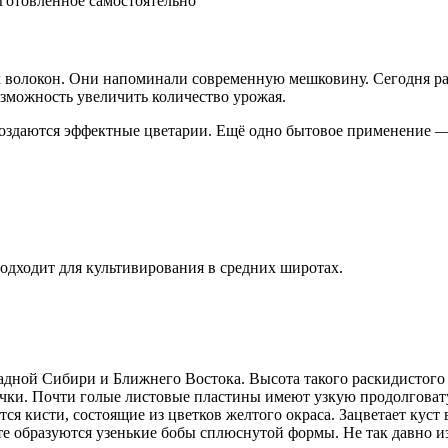
аготовленное самостоятельно
 волокон. Они напоминали современную мешковину. Сегодня раст
озможность увеличить количество урожая.
оздаются эффектные цветарии. Ещё одно бытовое применение — 
подходит для культивирования в средних широтах.
падной Сибири и Ближнего Востока. Высота такого раскидистого
ючки. Почти голые листовые пластины имеют узкую продолговат
ся кисти, состоящие из цветков желтого окраса. Зацветает куст
есте образуются узенькие бобы сплюснутой формы. Не так давно 