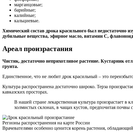
марганцовые;
барийные;
калийные;
кальциевые.
Химический состав дрока красильного был недостаточно изу
дубильные вещества, эфирное масло, витамин С, флавоноид
Ареал произрастания
Чистик, достаточно неприхотливое растение. Кустарник отл
грунта.
Единственное, что не любит дрок красильный – это переизбыто
Культура распространена достаточно широко. Терза произраста
кавказских просторах.
В нашей стране лекарственная культура произрастает в 
холмистых склонах, в чащах кустов, предпочитая почвы с
Регионы распространения на карте России
Врачевателями особенно ценится корень растения, обладающий,