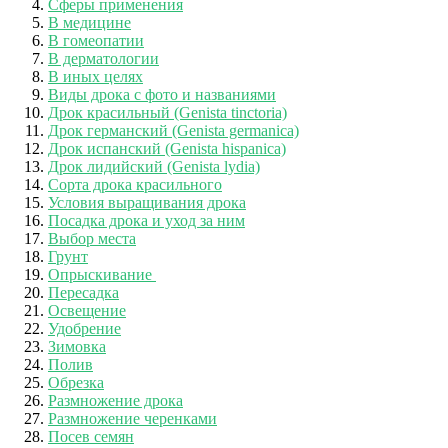
Сферы применения
В медицине
В гомеопатии
В дерматологии
В иных целях
Виды дрока с фото и названиями
Дрок красильный (Genista tinctoria)
Дрок германский (Genista germanica)
Дрок испанский (Genista hispanica)
Дрок лидийский (Genista lydia)
Сорта дрока красильного
Условия выращивания дрока
Посадка дрока и уход за ним
Выбор места
Грунт
Опрыскивание
Пересадка
Освещение
Удобрение
Зимовка
Полив
Обрезка
Размножение дрока
Размножение черенками
Посев семян