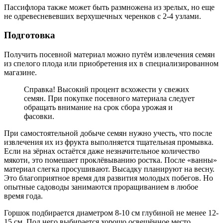
Пассифлора также может быть размножена из зрелых, но еще
не одревесневевших верхушечных черенков с 2-4 узлами.
Подготовка
Получить посевной материал можно путём извлечения семян
из спелого плода или приобретения их в специализированном
магазине.
Справка! Высокий процент всхожести у свежих
семян. При покупке посевного материала следует
обращать внимание на срок сбора урожая и
фасовки.
При самостоятельной добыче семян нужно учесть, что после
извлечения их из фрукта выполняется тщательная промывка.
Если на зёрнах остаётся даже незначительное количество
мякоти, это помешает проклёвыванию ростка. После «ванны»
материал слегка просушивают. Высадку планируют на весну.
Это благоприятное время для развития молодых побегов. Но
опытные садоводы занимаются проращиванием в любое
время года.
Горшок подбирается диаметром 8-10 см глубиной не менее 12-
15 см. Под него выбирается хорошо освещённое место.