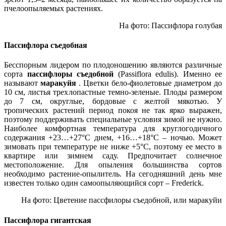
пчелоопыляемых растениях.
На фото: Пассифлора голубая
Пассифлора съедобная
Бесспорным лидером по плодоношению являются различные
сорта
пассифлоры съедобной
(Passiflora edulis). Именно ее
называют
маракуйя
. Цветки бело-фиолетовые диаметром до
10 см, листья трехлопастные темно-зеленые. Плоды размером
до 7 см, округлые, бордовые с желтой мякотью. У
тропических растений период покоя не так ярко выражен,
поэтому поддерживать специальные условия зимой не нужно.
Наиболее комфортная температура для круглогодичного
содержания +23…+27°С днем, +16…+18°С – ночью. Может
зимовать при температуре не ниже +5°С, поэтому ее место в
квартире или зимнем саду. Предпочитает солнечное
местоположение. Для опыления большинства сортов
необходимо растение-опылитель. На сегодняшний день мне
известен только один самоопыляющийся сорт – Frederick.
На фото: Цветение пассфилоры съедобной, или маракуйи
Пассифлора гигантская