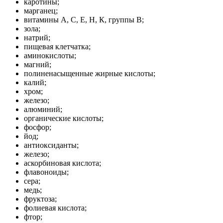
каротины;
марганец;
витамины А, С, Е, Н, К, группы В;
зола;
натрий;
пищевая клетчатка;
аминокислоты;
магний;
полиненасыщенные жирные кислоты;
калий;
хром;
железо;
алюминий;
органические кислоты;
фосфор;
йод;
антиоксиданты;
железо;
аскорбиновая кислота;
флавоноиды;
сера;
медь;
фруктоза;
фолиевая кислота;
фтор;