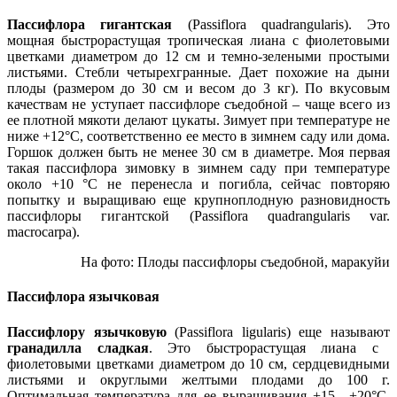
Пассифлора гигантская
(Passiflora quadrangularis). Это
мощная быстрорастущая тропическая лиана с фиолетовыми
цветками диаметром до 12 см и темно-зелеными простыми
листьями. Стебли четырехгранные. Дает похожие на дыни
плоды (размером до 30 см и весом до 3 кг). По вкусовым
качествам не уступает пассифлоре съедобной – чаще всего из
ее плотной мякоти делают цукаты. Зимует при температуре не
ниже +12°С, соответственно ее место в зимнем саду или дома.
Горшок должен быть не менее 30 см в диаметре. Моя первая
такая пассифлора зимовку в зимнем саду при температуре
около +10 °С не перенесла и погибла, сейчас повторяю
попытку и выращиваю еще крупноплодную разновидность
пассифлоры гигантской (Passiflora quadrangularis var.
macrocarpa).
На фото: Плоды пассифлоры съедобной, маракуйи
Пассифлора язычковая
Пассифлору язычковую
(Passiflora ligularis) еще называют
гранадилла сладкая
. Это быстрорастущая лиана с
фиолетовыми цветками диаметром до 10 см, сердцевидными
листьями и округлыми желтыми плодами до 100 г.
Оптимальная температура для ее выращивания +15…+20°С.