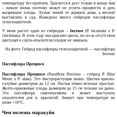
температуру без проблем. Трогается в рост только в конце мая
– начале июня, поэтому может не успеть процвести и дать
вызревшие плоды. Лучше зимой ее держать дома, а весной
выставлять в сад. Выведено много гибридов пассифлоры
телесноцветной.
У меня растет один из гибридов –
Incense
(P. incarnata x P.
cincinnata). В этом году она красиво цвела, но из-за отсутствия
цветущего сорта-опылителя плодов не завязала.
На фото: Гибрид пассифлоры телесноцветной — пассифлора
Incense
Пассифлора Прециосо
Пассифлора Прециосо
(Passiflora Precioso – гибрид P. Blue
Moon x P. alata). Это быстрорастущая лиана. Цветки красно-
голубые диаметром до 12 см. Листья темно-зеленые простые.
Желто-оранжевые плоды размером до 15 см похожи на дыни.
Эта пассифлора самоопыляема и может выступать
опылителем для п. крылатой. Зимует при температуре не
ниже +10°С.
Чем полезна маракуйя