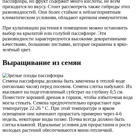
пассифлора, но фрукт содержит много кислоты, не всем
приходится по вкусу. Стоит рассмотреть также гибриды этих
разновидностей. Они более стойкие к неблагоприятным
климатическим условиям, обладают крепким иммунитетом.
При культивации растения в помещении можно остановить
выбор на крылатой или голубой пассифлоре. Эти
разновидности характеризуются высокими декоративными
качествами, большими листьями, которые окрашены в ярко-
зелёный цвет.
Выращивание из семян
Семена пассифлоры должны быть замочены в теплой воде
(несколько часов) перед посевом. Семена слегка набухают. Их
высевают на подготовленный субстрат на глубину 0,5 см.
Поместите хороший дренаж в горшок, чтобы избыточная вода
могла стекать. Семена предпочтительно прорастают при
температуре 22-26 ° С. При этой температуре и ярком
освещении они начинают прорастать примерно через 4-6
недель, некоторые виды позже. Почва всегда должно быть
слегка влажной. Идеальные условия для прорастания и роста
молодых растений обеспечиваются мини-тепличкой.