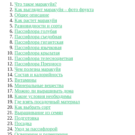
Что такое маракуйя?
Как выглядит маракуйя – фото фрукта
Общее описание
Как растет маракуйя
Разновидности и сорта
Пассифлора голубая
Пассифлора съедобная
Пассифлора гигантская
Пассифлора язычковая
Пассифлора крылатая
Пассифлора телесноцветная
Пассифлора Прециосо
Чем полезна маракуйя
Состав и калорийность
Витамины
Минеральные вещества
Можно ли выращивать дома
Какие условия необходимы
Где взять посадочный материал
Как выбрать сорт
Выращивание из семян
Подготовка
Посадка
Уход за пассифлорой
Освещение и размещение