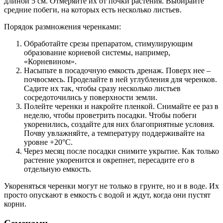
длиной 5 см. Отмеряйте их от почки растения. Выбирайте
средние побеги, на которых есть несколько листьев.
Порядок размножения черенками:
Обработайте срезы препаратом, стимулирующим
образование корневой системы, например,
«Корневином».
Насыпьте в посадочную емкость дренаж. Поверх нее –
почвосмесь. Проделайте в ней углубления для черенков.
Садите их так, чтобы сразу несколько листьев
сосредоточились у поверхности земли.
Полейте черенки и накройте пленкой. Снимайте ее раз в
неделю, чтобы проветрить посадки. Чтобы побеги
укоренились, создайте для них благоприятные условия.
Почву увлажняйте, а температуру поддерживайте на
уровне +20°C.
Через месяц после посадки снимите укрытие. Как только
растение укоренится и окрепнет, пересадите его в
отдельную емкость.
Укореняться черенки могут не только в грунте, но и в воде. Их
просто опускают в емкость с водой и ждут, когда они пустят
корни.