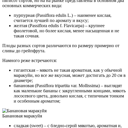
пятисот сортов, но на на рынке представлены в основном два
основных коммерческих вида:
пурпурная (Passiflora edulis L.) – наименее кислая,
считается лучшей по аромату и вкусу;
желтая (Passiflora edulis f. Flavicarpa) – крупнее
фиолетовой, но более кислая, менее насыщенная и не
такая сочная.
Плоды разных сортов различаются по размеру примерно от
сливы до грейпфрута.
Намного реже встречаются:
гигантская – мякоть не такая ароматная, как у обычной
маракуйи, но все же вкусная, может достигать до 20 см в
диаметре;
банановая (Passiflora tripartita var. Mollissima) – выглядят
как маленькие бананы с закругленными концами, мякоть
лососевого цвета, довольно кислая, с типичным тонким
и особенным ароматом;
Банановая маракуйя
сладкая (sweet) – с бледно-серой мякотью, ароматная и,