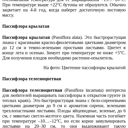
При температуре выше +22°С бутоны не образуются. Обычно
зацветает на 4-й год, когда наберет достаточную листовую
массу.
Пассифлора крылатая
Пассифлора крылатая
(Passiflora alata). Это быстрорастущая
лиана с красивыми красно-фиолетовыми цветками диаметром
до 12 см и темно-зелеными простыми листьями. Цветет в
конце лета и осенью. Зимует при температуре не ниже +5°С.
Для получения плодов необходимо растение-опылитель.
На фото: Цветение пассифлоры крылатой
Пассифлора телесноцветная
Пассифлора телесноцветная
(Passiflora incarnata) интересна
для любителей выращивать пассифлоры в открытом грунте (в
теплых краях). Это быстрорастущая лиана с бело-сиреневыми
цветками диаметром до 9 см и ароматом сирени, зелеными
трехлопастными листьями. Плоды яйцевидные, зеленые, до 6
см, с мякотью светло-желтого цвета. Наземная часть погибает
при температуре –10…–12°С, но если корни замульчировать
листьями на 20–30 см, то они выдерживают такую