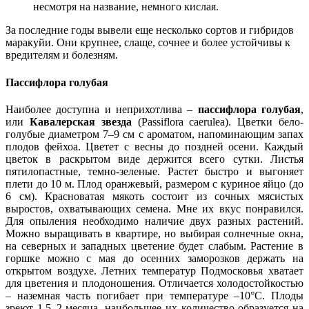
несмотря на название, немного кислая.
За последние годы вывели еще несколько сортов и гибридов
маракуйи. Они крупнее, слаще, сочнее и более устойчивы к
вредителям и болезням.
Пассифлора голубая
Наиболее доступна и неприхотлива –
пассифлора голубая
,
или
Кавалерская звезда
(Passiflora caеrulea). Цветки бело-
голубые диаметром 7–9 см с ароматом, напоминающим запах
плодов фейхоа. Цветет с весны до поздней осени. Каждый
цветок в раскрытом виде держится всего сутки. Листья
пятилопастные, темно-зеленые. Растет быстро и выгоняет
плети до 10 м. Плод оранжевый, размером с куриное яйцо (до
6 см). Красноватая мякоть состоит из сочных мясистых
выростов, охватывающих семена. Мне их вкус понравился.
Для опыления необходимо наличие двух разных растений.
Можно выращивать в квартире, но выбирая солнечные окна,
на северных и западных цветение будет слабым. Растение в
горшке можно с мая до осенних заморозков держать на
открытом воздухе. Летних температур Подмосковья хватает
для цветения и плодоношения. Отличается холодостойкостью
– наземная часть погибает при температуре –10°С. Плоды
зреют 1,5–2 месяца, наибольшее их количество образуется на