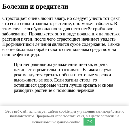
Болезни и вредители
Страстоцвет очень любит влагу, но следует учесть тот факт,
что если сильно заливать растение, оно может заболеть. В
этом случае особую опасность для него несёт грибковое
заболевание. Проявляется оно в виде появления на листьях
растения пятен, после чего страстоцвет начинает увядать.
Профилактикой лечения является сухое содержание. Также
его необходимо обрабатывать специальным средством на
основе фунгицида.
При неправильном увлажнении цветка, корень
начинает стремительно загнивать. В таком случае
рекомендуется срезать побеги и готовые черенки
высаживать заново. Если загнил ствол, то
оставшиеся здоровые части лучше срезать и снова
разводить растение с помощью черенков.
Пассифлора является обладательницей очень сочных листьев.
Этот веб-сайт использует файлы cookie для улучшения взаимодействия с
Это обычно и притягивает различных вредителей. Если же
пользователем. Продолжая использовать сайт, вы даете согласие на
паразиты добрались до растения, то оно начинает увядать и
использование файлов cookie.
OK
терять былой вид. Чтобы избавиться от них следует