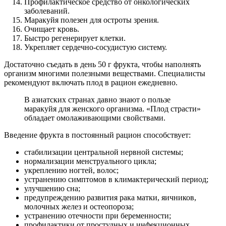
Профилактическое средство от онкологических
заболеваний.
Маракуйя полезен для остроты зрения.
Очищает кровь.
Быстро регенерирует клетки.
Укрепляет сердечно-сосудистую систему.
Достаточно съедать в день 50 г фрукта, чтобы наполнять
организм многими полезными веществами. Специалисты
рекомендуют включать плод в рацион ежедневно.
В азиатских странах давно знают о пользе
маракуйя для женского организма. «Плод страсти»
обладает омолаживающими свойствами.
Введение фрукта в постоянный рацион способствует:
стабилизации центральной нервной системы;
нормализации менструального цикла;
укреплению ногтей, волос;
устранению симптомов в климактерический период;
улучшению сна;
предупреждению развития рака матки, яичников,
молочных желез и остеопороза;
устранению отечности при беременности;
профилактики от простудных и инфекционных