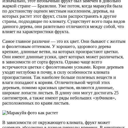
Изначально, этот необычный фрукт был замечен в довольно
жаркой стране — Бразилии. Уже потом, когда маракуйя была
по достоинству оценен местным населением, деревья, на
которых растет этот фрукт, стали распространять в другие
страны, подходящие по климату. Существует всего пара видов
данного дерева, они разительно отличаются между собой, что
влияет на характеристики фрукта.
Самое главное различие — это их цвет. Они бывают с желтым
и фиолетовым оттенком. У хорошего, здорового дерева
крепкие, длинные ветви, на которых произрастают цветки.
Они имеют длинные усики, цвет которых может различаться,
в зависимости от сорта фрукта. Однако чаще всего
встречаются цветки с фиолетовыми усиками. Корни деревьев
уходят неглубоко в почву, в силу особенности климата
произрастания. Так наиболее больше полезных веществ и
влаги попадают к корням. Отличительной чертой этих
деревьев, помимо красивых цветков, являются длинные,
широкие лопасти листьев. В длину они могут достигать 25
сантиметров, а также имеют ряды небольших «зубчиков»,
расположенных по краям листьев.
В зависимости от окружающего климата, фрукт может
созревать абсолютно в разные периоды времени. В некоторых