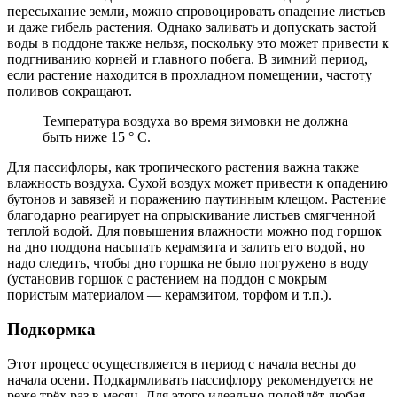
пересыхание земли, можно спровоцировать опадение листьев
и даже гибель растения. Однако заливать и допускать застой
воды в поддоне также нельзя, поскольку это может привести к
подгниванию корней и главного побега. В зимний период,
если растение находится в прохладном помещении, частоту
поливов сокращают.
Температура воздуха во время зимовки не должна
быть ниже 15 ° С.
Для пассифлоры, как тропического растения важна также
влажность воздуха. Сухой воздух может привести к опадению
бутонов и завязей и поражению паутинным клещом. Растение
благодарно реагирует на опрыскивание листьев смягченной
теплой водой. Для повышения влажности можно под горшок
на дно поддона насыпать керамзита и залить его водой, но
надо следить, чтобы дно горшка не было погружено в воду
(установив горшок с растением на поддон с мокрым
пористым материалом — керамзитом, торфом и т.п.).
Подкормка
Этот процесс осуществляется в период с начала весны до
начала осени. Подкармливать пассифлору рекомендуется не
реже трёх раз в месяц. Для этого идеально подойдёт любая