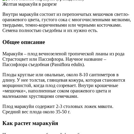
Желтая маракуйя в разрезе
Внутри маракуйя состоит из перепончатых мешочков светло-
оранжевого цвета, густого сока с многочисленными мелкими,
твердыми, темно-коричневыми или черными косточками.
Семена полностью съедобны и их нужно есть.
Общее описание
Маракуйя – плод вечнозеленой тропической лианы из рода
Страстоцвет или Пассифлора. Научное название –
Пассифлора съедобная (Passiflora edulis).
Плоды круглые или овальные, около 8-10 сантиметров в
длину. У нее толстая, глянцевая кожура, которая становится
морщинистой, когда плод созревает. Внутри крошечные
«мешочки», наполненные соком оранжевого цвета и
маленькими хрустящими семечками.
Плод маракуйи содержит 2-3 столовых ложек мякоти.
Средний вес плода около 35-50 г.
Как растет маракуйя