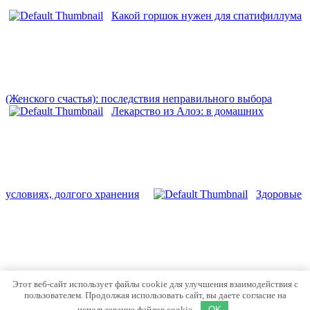
Какой горшок нужен для спатифиллума
(Женского счастья): последствия неправильного выбора
Лекарство из Алоэ: в домашних
условиях, долгого хранения
Здоровые
корни орхидеи (фото) в горшке — как должны выглядеть,
Этот веб-сайт использует файлы cookie для улучшения взаимодействия с
внешние признаки
Спанбонд 60г/м2 для сада и огорода
пользователем. Продолжая использовать сайт, вы даете согласие на
© 2026 Сад и Огород
использование файлов cookie.
OK