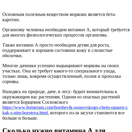
Основным полезным веществом моркови является бета-
каротин.
Организму человека необходим витамин A, который требуется
для многих физиологических процессов организма.
Также витамин А просто необходим детям для роста,
поддерживает в хорошем состоянии кожу и слизистые
оболочки.
Многие дачники успешно выращивают морковь на своих
участках. Она не требует какого-то специального ухода,
только лишь, вовремя осуществленный, полив и прополка
сорняка.
Находясь на природе, даче, в лесу- будьте внимательны к
окружающим вас растениям. Одним из опасных растений
является Борщевик Сосновского
https://www.fermeram.com/borshevik-sosnovskogo-chem-opasen-i-
kak-s-nim-borotsya.html
, которого из-за засухи становится все
больше и больше.
Сколько нужно витамина А для