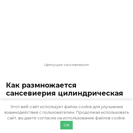
Цветущая сансевиерия
Как размножается
сансевиерия цилиндрическая
Этот веб-сайт использует файлы cookie для улучшения
Размножение сансевиерии цилиндрической
взаимодействия с пользователем. Продолжая использовать
у цветоводов не вызывает проблем.
сайт, вы даете согласие на использование файлов cookie.
Происходит оно 4 способами.
OK