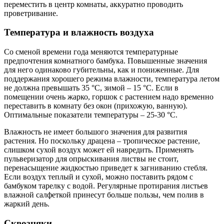
переместить в центр комнаты, аккуратно проводить
проветривание.
Температура и влажность воздуха
Со сменой времени года меняются температурные
предпочтения комнатного бамбука. Повышенные значения
для него одинаково губительны, как и пониженные. Для
поддержания хорошего режима влажности, температура летом
не должна превышать 35 °С, зимой – 15 °С. Если в
помещении очень жарко, горшок с растением надо временно
переставить в комнату без окон (прихожую, ванную).
Оптимальные показатели температуры – 25-30 °С.
Влажность не имеет большого значения для развития
растения. Но поскольку драцена – тропическое растение,
слишком сухой воздух может ей навредить. Применять
пульверизатор для опрыскивания листвы не стоит,
перенасыщение жидкостью приведет к загниванию стебля.
Если воздух теплый и сухой, можно поставить рядом с
бамбуком тарелку с водой. Регулярные протирания листьев
влажной салфеткой принесут больше пользы, чем полив в
жаркий день.
Сквозняки