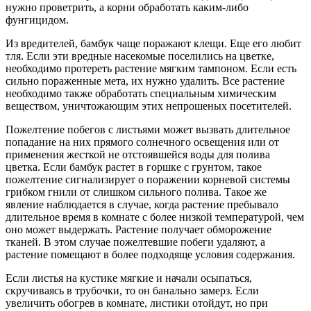
нужно проветрить, а корни обработать каким-либо
фунгицидом.
Из вредителей, бамбук чаще поражают клещи. Еще его любит
тля. Если эти вредные насекомые поселились на цветке,
необходимо протереть растение мягким тампоном. Если есть
сильно пораженные мета, их нужно удалить. Все растение
необходимо также обработать специальным химическим
веществом, уничтожающим этих непрошеных посетителей.
Пожелтение побегов с листьями может вызвать длительное
попадание на них прямого солнечного освещения или от
применения жесткой не отстоявшейся воды для полива
цветка. Если бамбук растет в горшке с грунтом, такое
пожелтение сигнализирует о поражении корневой системы
грибком гнили от слишком сильного полива. Такое же
явление наблюдается в случае, когда растение пребывало
длительное время в комнате с более низкой температурой, чем
оно может выдержать. Растение получает обморожение
тканей. В этом случае пожелтевшие побеги удаляют, а
растение помещают в более подходяще условия содержания.
Если листья на кустике мягкие и начали осыпаться,
скручиваясь в трубочки, то он банально замерз. Если
увеличить обогрев в комнате, листики отойдут, но при