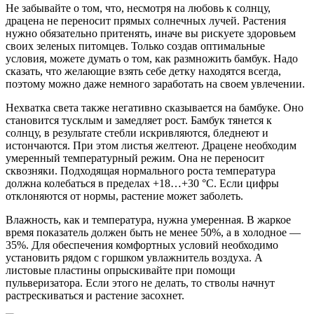
Не забывайте о том, что, несмотря на любовь к солнцу,
драцена не переносит прямых солнечных лучей. Растения
нужно обязательно притенять, иначе вы рискуете здоровьем
своих зеленых питомцев. Только создав оптимальные
условия, можете думать о том, как размножить бамбук. Надо
сказать, что желающие взять себе детку находятся всегда,
поэтому можно даже немного заработать на своем увлечении.
Нехватка света также негативно сказывается на бамбуке. Оно
становится тусклым и замедляет рост. Бамбук тянется к
солнцу, в результате стебли искривляются, бледнеют и
истончаются. При этом листья желтеют. Драцене необходим
умеренный температурный режим. Она не переносит
сквозняки. Подходящая нормального роста температура
должна колебаться в пределах +18…+30 °С. Если цифры
отклоняются от нормы, растение может заболеть.
Влажность, как и температура, нужна умеренная. В жаркое
время показатель должен быть не менее 50%, а в холодное —
35%. Для обеспечения комфортных условий необходимо
установить рядом с горшком увлажнитель воздуха. А
листовые пластины опрыскивайте при помощи
пульверизатора. Если этого не делать, то стволы начнут
растрескиваться и растение засохнет.