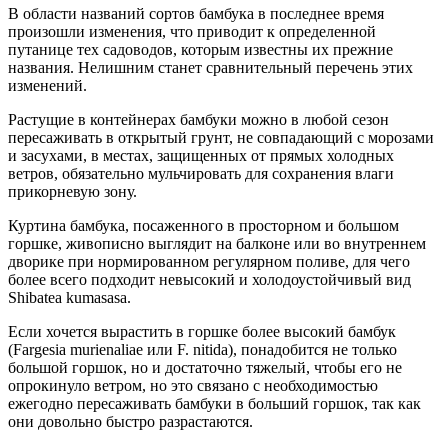
В области названий сортов бамбука в последнее время
произошли изменения, что приводит к определенной
путанице тех садоводов, которым известны их прежние
названия. Нелишним станет сравнительный перечень этих
изменений.
Растущие в контейнерах бамбуки можно в любой сезон
пересаживать в открытый грунт, не совпадающий с морозами
и засухами, в местах, защищенных от прямых холодных
ветров, обязательно мульчировать для сохранения влаги
прикорневую зону.
Куртина бамбука, посаженного в просторном и большом
горшке, живописно выглядит на балконе или во внутреннем
дворике при нормированном регулярном поливе, для чего
более всего подходит невысокий и холодоустойчивый вид
Shibatea kumasasa.
Если хочется вырастить в горшке более высокий бамбук
(Fargesia murienaliae или F. nitida), понадобится не только
большой горшок, но и достаточно тяжелый, чтобы его не
опрокинуло ветром, но это связано с необходимостью
ежегодно пересаживать бамбуки в больший горшок, так как
они довольно быстро разрастаются.