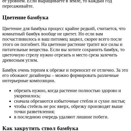
ее уровнем. Если выращиваете в земле, то каждый год
пересаживайте.
Цветение бамбука
Цветение для бамбука процесс крайне редкий, считается, что
комнатный бамбук вообще не цветет. Но если вам
посчастливилось и ваш питомец зацвел, скорее всего после
этого он погибнет. На цветение растение тратит все силы и
питательные вещества. Если вы хотите сохранить бамбук, то
цветочную стрелу нужно отрезать и место среза залечить
древесным углем.
Бамбук очень терпим к обрезке и переносит ее отлично. За это
его обожают дизайнеры – можно формировать различные
интерьерные композиции.
обрезать нужно, когда растение полностью здорово и
укоренилось;
сначала обрезаются избыточные стебли и сухие листья;
чтобы стебель не рос вверх, обрезку производят выше
точки разветвления;
в последнюю очередь удаляют лишние побеги.
Как закрутить ствол бамбука