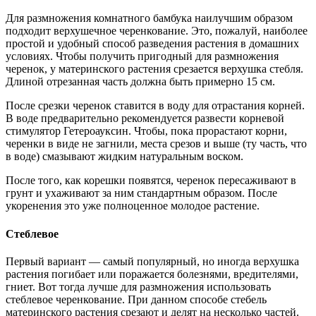
Для размножения комнатного бамбука наилучшим образом
подходит верхушечное черенкование. Это, пожалуй, наиболее
простой и удобный способ разведения растения в домашних
условиях. Чтобы получить пригодный для размножения
черенок, у материнского растения срезается верхушка стебля.
Длиной отрезанная часть должна быть примерно 15 см.
После срезки черенок ставится в воду для отрастания корней.
В воде предварительно рекомендуется развести корневой
стимулятор Гетероауксин. Чтобы, пока прорастают корни,
черенки в виде не загнили, места срезов и выше (ту часть, что
в воде) смазывают жидким натуральным воском.
После того, как корешки появятся, черенок пересаживают в
грунт и ухаживают за ним стандартным образом. После
укоренения это уже полноценное молодое растение.
Стеблевое
Первый вариант — самый популярный, но иногда верхушка
растения погибает или поражается болезнями, вредителями,
гниет. Вот тогда лучше для размножения использовать
стеблевое черенкование. При данном способе стебель
материнского растения срезают и делят на несколько частей.