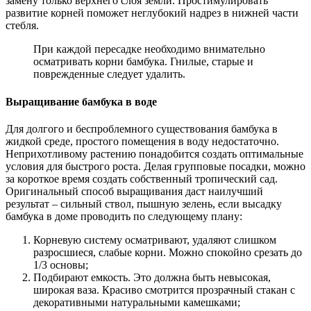
замену только верхнего слоя земли. Простимулировать
развитие корней поможет неглубокий надрез в нижней части
стебля.
При каждой пересадке необходимо внимательно
осматривать корни бамбука. Гнилые, старые и
поврежденные следует удалить.
Выращивание бамбука в воде
Для долгого и беспроблемного существования бамбука в
жидкой среде, простого помещения в воду недостаточно.
Неприхотливому растению понадобится создать оптимальные
условия для быстрого роста. Делая групповые посадки, можно
за короткое время создать собственный тропический сад.
Оригинальный способ выращивания даст наилучший
результат – сильный ствол, пышную зелень, если высадку
бамбука в доме проводить по следующему плану:
Корневую систему осматривают, удаляют слишком
разросшиеся, слабые корни. Можно спокойно срезать до
1/3 основы;
Подбирают емкость. Это должна быть невысокая,
широкая ваза. Красиво смотрится прозрачный стакан с
декоративными натуральными камешками;