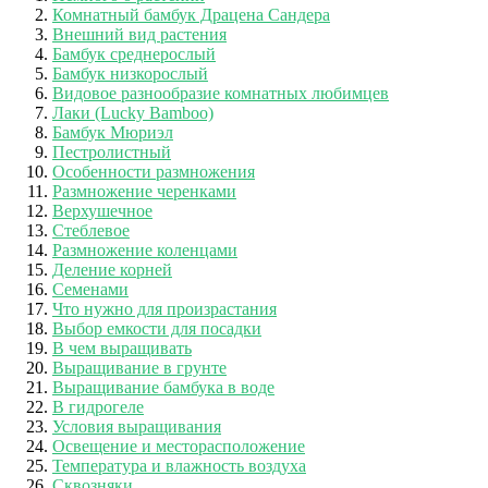
Комнатный бамбук Драцена Сандера
Внешний вид растения
Бамбук среднерослый
Бамбук низкорослый
Видовое разнообразие комнатных любимцев
Лаки (Lucky Bamboo)
Бамбук Мюриэл
Пестролистный
Особенности размножения
Размножение черенками
Верхушечное
Стеблевое
Размножение коленцами
Деление корней
Семенами
Что нужно для произрастания
Выбор емкости для посадки
В чем выращивать
Выращивание в грунте
Выращивание бамбука в воде
В гидрогеле
Условия выращивания
Освещение и месторасположение
Температура и влажность воздуха
Сквозняки