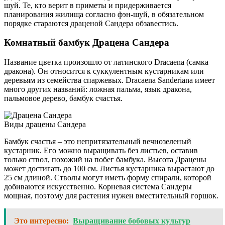
шуй. Те, кто верит в приметы и придерживается
планирования жилища согласно фэн-шуй, в обязательном
порядке стараются драценой Сандера обзавестись.
Комнатный бамбук Драцена Сандера
Название цветка произошло от латинского Dracaena (самка
дракона). Он относится к суккулентным кустарникам или
деревьям из семейства спаржевых. Dracaena Sanderiana имеет
много других названий: ложная пальма, язык дракона,
пальмовое дерево, бамбук счастья.
Виды драцены Сандера
Бамбук счастья – это непритязательный вечнозеленый
кустарник. Его можно выращивать без листьев, оставив
только ствол, похожий на побег бамбука. Высота Драцены
может достигать до 100 см. Листья кустарника вырастают до
25 см длиной. Стволы могут иметь форму спирали, которой
добиваются искусственно. Корневая система Сандеры
мощная, поэтому для растения нужен вместительный горшок.
Это интересно:
Выращивание бобовых культур