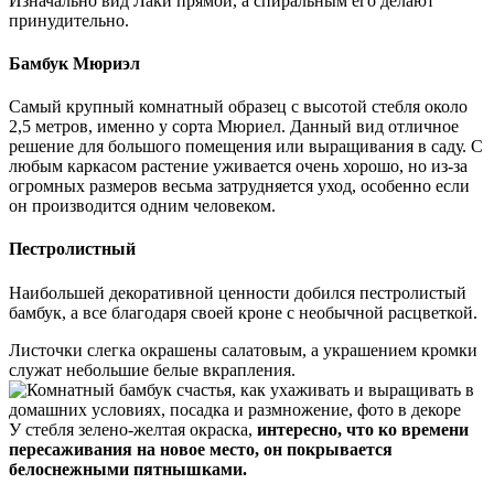
Изначально вид Лаки прямой, а спиральным его делают
принудительно.
Бамбук Мюриэл
Самый крупный комнатный образец с высотой стебля около
2,5 метров, именно у сорта Мюриел. Данный вид отличное
решение для большого помещения или выращивания в саду. С
любым каркасом растение уживается очень хорошо, но из-за
огромных размеров весьма затрудняется уход, особенно если
он производится одним человеком.
Пестролистный
Наибольшей декоративной ценности добился пестролистый
бамбук, а все благодаря своей кроне с необычной расцветкой.
Листочки слегка окрашены салатовым, а украшением кромки
служат небольшие белые вкрапления.
У стебля зелено-желтая окраска,
интересно, что ко времени
пересаживания на новое место, он покрывается
белоснежными пятнышками.