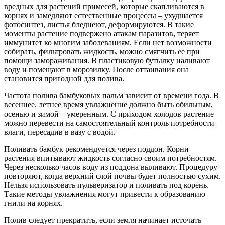
вредных для растений примесей, которые скапливаются в
корнях и замедляют естественные процессы – ухудшается
фотосинтез, листья бледнеют, деформируются. В такие
моменты растение подвержено атакам паразитов, теряет
иммунитет ко многим заболеваниям. Если нет возможности
собирать, фильтровать жидкость, можно смягчить ее при
помощи замораживания. В пластиковую бутылку наливают
воду и помещают в морозилку. После оттаивания она
становится пригодной для полива.
Частота полива бамбуковых пальм зависит от времени года. В
весеннее, летнее время увлажнение должно быть обильным,
осенью и зимой – умеренным. С приходом холодов растение
можно перевести на самостоятельный контроль потребности
влаги, пересадив в вазу с водой.
Поливать бамбук рекомендуется через поддон. Корни
растения впитывают жидкость согласно своим потребностям.
Через несколько часов воду из поддона выливают. Процедуру
повторяют, когда верхний слой почвы будет полностью сухим.
Нельзя использовать пульверизатор и поливать под корень.
Такие методы увлажнения могут привести к образованию
гнили на корнях.
Полив следует прекратить, если земля начинает источать