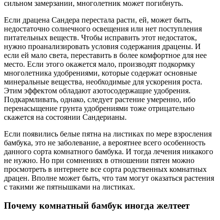
сильном замерзании, многолетник может погибнуть.
Если драцена Сандера перестала расти, ей, может быть,
недостаточно солнечного освещения или нет поступления
питательных веществ. Чтобы исправить этот недостаток,
нужно проанализировать условия содержания драцены. И
если ей мало света, переставить в более комфортное для нее
место. Если этого окажется мало, производят подкормку
многолетника удобрениями, которые содержат основные
минеральные вещества, необходимые для ускорения роста.
Этим эффектом обладают азотосодержащие удобрения.
Подкармливать, однако, следует растение умеренно, ибо
перенасыщение грунта удобрениями тоже отрицательно
скажется на состоянии Сандерианы.
Если появились белые пятна на листиках по мере взросления
бамбука, это не заболевание, а вероятнее всего особенность
данного сорта комнатного бамбука. И тогда лечения никакого
не нужно. Но при сомнениях в отношении пятен можно
просмотреть в интернете все сорта родственных комнатных
драцен. Вполне может быть, что там могут оказаться растения
с такими же пятнышками на листиках.
Почему комнатный бамбук иногда желтеет