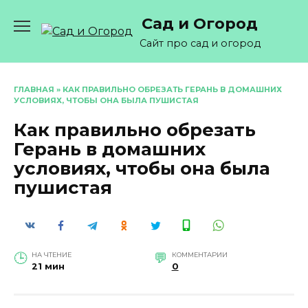
Перейти
Сад и Огород
к
содержанию
Сайт про сад и огород
ГЛАВНАЯ
»
КАК ПРАВИЛЬНО ОБРЕЗАТЬ ГЕРАНЬ В ДОМАШНИХ
УСЛОВИЯХ, ЧТОБЫ ОНА БЫЛА ПУШИСТАЯ
Как правильно обрезать
Герань в домашних
условиях, чтобы она была
пушистая
НА ЧТЕНИЕ
КОММЕНТАРИИ
21 мин
0