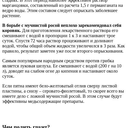
стадиях. В этот период наиболее эффективен раствор
марганцовки, составленный из расчета 1,5 г перманганата на
ведро воды. Этим составом следует опрыскать заболевшее
растение.
В борьбе с мучнистой росой неплохо зарекомендовал себя
коровяк.
Для приготовления лекарственного раствора его
смешивают с водой в пропорции 1 к 3 и настаивают трое
суток. Спустя 72 часа раствор процеживают и доливают
водой, чтобы общий объем жидкости увеличился в 3 раза. Как
правило, результат заметен уже после второго опрыскивания.
Самым популярным народным средством против грибка
является луковая шелуха. Ее смешивают с водой (200 г на 10
л), доводят на слабом огне до кипения и настаивают около
суток.
Если пятна имеют бело-желтоватый отлив сверху листвой
пластины, а снизу – серовато-фиолетовый, то скорее всего вы
имеете дело с ложной мучнистой росой. В этом случае будут
эффективны медьсодержащие препараты.
Чем полить грунт?