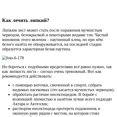
Как лечить липкий?
Липким лист может стать после поражения мучнистым
червецом, белокрылкой и некоторыми видами тли. Частый
виновник этого явления – паутинный клещ, но при нём
белого налёта не обнаруживается, на последней стадии
образуется характерная белая паутина.
Но бороться с подобными вредителями всё равно нужно, так
как липкость листа – сигнал очень тревожный. Вот как
рекомендуется действовать:
с помощью ваточки, смоченной в спирте, собрать
видимых насекомых (это касается мучнистых червецов);
обработать растение инсектицидом. В борьбе с
возникшей липкостью и налётом лучше всего подходят
Актара и Актеллик;
раствором инсектицида протереть подоконник и
оконную раму рядом с местом, на котором стоял