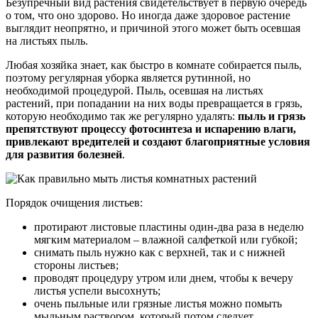
Безупречный вид растения свидетельствует в первую очередь
о том, что оно здорово. Но иногда даже здоровое растение
выглядит неопрятно, и причиной этого может быть осевшая
на листьях пыль.
Любая хозяйка знает, как быстро в комнате собирается пыль,
поэтому регулярная уборка является рутинной, но
необходимой процедурой. Пыль, осевшая на листьях
растений, при попадании на них воды превращается в грязь,
которую необходимо так же регулярно удалять:
пыль и грязь
препятствуют процессу фотосинтеза и испарению влаги,
привлекают вредителей и создают благоприятные условия
для развития болезней
.
Порядок очищения листьев:
протирают листовые пластины один-два раза в неделю
мягким материалом – влажной салфеткой или губкой;
снимать пыль нужно как с верхней, так и с нижней
стороны листьев;
проводят процедуру утром или днем, чтобы к вечеру
листья успели высохнуть;
очень пыльные или грязные листья можно помыть
мыльным раствором, который потом следует