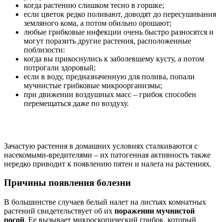
когда растению слишком тесно в горшке;
если цветок редко поливают, доводят до пересушивания
земляного кома, а потом обильно орошают;
любые грибковые инфекции очень быстро разносятся и
могут поразить другие растения, расположенные
поблизости:
когда вы прикоснулись к заболевшему кусту, а потом
потрогали здоровый;
если в воду, предназначенную для полива, попали
мучнистые грибковые микроорганизмы;
при движении воздушных масс – грибок способен
перемещаться даже по воздуху.
Зачастую растения в домашних условиях сталкиваются с
насекомыми-вредителями – их патогенная активность также
нередко приводит к появлению пятен и налета на растениях.
Причины появления болезни
В большинстве случаев белый налет на листьях комнатных
растений свидетельствует об их
поражении мучнистой
росой
. Ее вызывает микроскопический грибок, который