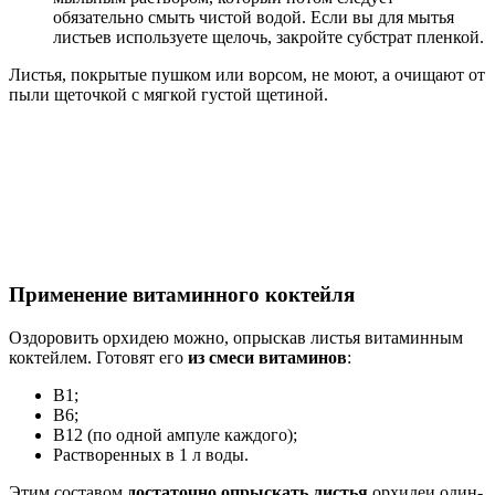
обязательно смыть чистой водой. Если вы для мытья
листьев используете щелочь, закройте субстрат пленкой.
Листья, покрытые пушком или ворсом, не моют, а очищают от
пыли щеточкой с мягкой густой щетиной.
Применение витаминного коктейля
Оздоровить орхидею можно, опрыскав листья витаминным
коктейлем. Готовят его
из смеси витаминов
:
В1;
В6;
В12 (по одной ампуле каждого);
Растворенных в 1 л воды.
Этим составом
достаточно опрыскать листья
орхидеи один-