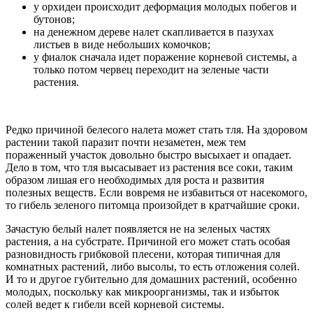
у орхидеи происходит деформация молодых побегов и
бутонов;
на денежном дереве налет скапливается в пазухах
листьев в виде небольших комочков;
у фиалок сначала идет поражение корневой системы, а
только потом червец переходит на зеленые части
растения.
Редко причиной белесого налета может стать тля. На здоровом
растении такой паразит почти незаметен, меж тем
пораженный участок довольно быстро высыхает и опадает.
Дело в том, что тля высасывает из растения все соки, таким
образом лишая его необходимых для роста и развития
полезных веществ. Если вовремя не избавиться от насекомого,
то гибель зеленого питомца произойдет в кратчайшие сроки.
Зачастую белый налет появляется не на зеленых частях
растения, а на субстрате. Причиной его может стать особая
разновидность грибковой плесени, которая типичная для
комнатных растений, либо высолы, то есть отложения солей.
И то и другое губительно для домашних растений, особенно
молодых, поскольку как микроорганизмы, так и избыток
солей ведет к гибели всей корневой системы.