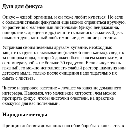
Душ для фикуса
Фикус – живой организм, и он тоже любит купаться. Но если
с большелистными фикусами еще можно справиться вручную,
то растения с маленькими листочками (фикус Бенджамина,
папоротник, драцена и др.) очистить намного сложнее. Здесь
поможет душ, который любят многие домашние растения.
Устраивая своим зеленым друзьям купание, необходимо
защитить грунт от вымывания (пленкой или тканью), следить
за напором воды, который должен быть совсем маленьким, и
ее температурой – не больше 30 градусов. Если фикус очень
грязный, то можно использовать слабый раствор шампуня или
детского мыла, только после очищения надо тщательно их
смыть с листьев.
Чистое и здоровое растение – лучшее украшение домашнего
интерьера. Надеемся, что маленькие хитрости, чем можно
протирать фикус, чтобы листочки блестели, на практике
окажутся для вас полезными.
Народные методы
Принцип действия домашних способов борьбы заключается в