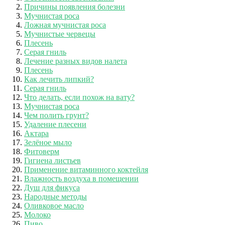
Причины появления болезни
Мучнистая роса
Ложная мучнистая роса
Мучнистые червецы
Плесень
Серая гниль
Лечение разных видов налета
Плесень
Как лечить липкий?
Серая гниль
Что делать, если похож на вату?
Мучнистая роса
Чем полить грунт?
Удаление плесени
Актара
Зелёное мыло
Фитоверм
Гигиена листьев
Применение витаминного коктейля
Влажность воздуха в помещении
Душ для фикуса
Народные методы
Оливковое масло
Молоко
Пиво