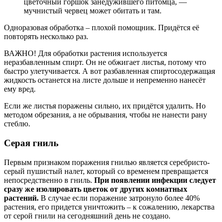
цветочный горшок занедужившего питомца, —
мучнистый червец может обитать и там.
Одноразовая обработка – плохой помощник. Придётся её
повторять несколько раз.
ВАЖНО! Для обработки растения используется
неразбавленным спирт. Он не обжигает листья, потому что
быстро улетучивается. А вот разбавленная спиртосодержащая
жидкость останется на листе дольше и непременно нанесёт
ему вред.
Если же листья поражены сильно, их придётся удалить. Но
методом обрезания, а не обрывания, чтобы не нанести рану
стеблю.
Серая гниль
Первым признаком поражения гнилью является серебристо-
серый пушистый налет, который со временем превращается
непосредственно в гниль.
При появлении инфекции следует
сразу же изолировать цветок от других комнатных
растений.
В случае если поражение затронуло более 40%
растения, его придется уничтожить – к сожалению, лекарства
от серой гнили на сегодняшний день не создано.