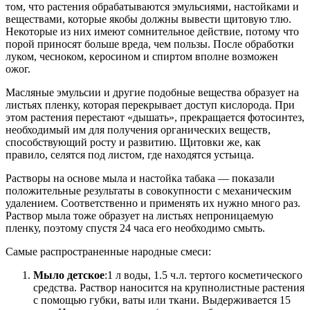
том, что растения обрабатываются эмульсиями, настойками и
веществами, которые якобы должны вывести щитовую тлю.
Некоторые из них имеют сомнительное действие, потому что
порой приносят больше вреда, чем пользы. После обработки
луком, чесноком, керосином и спиртом вполне возможен
ожог.
Масляные эмульсии и другие подобные вещества образует на
листьях пленку, которая перекрывает доступ кислорода. При
этом растения перестают «дышать», прекращается фотосинтез,
необходимый им для получения органических веществ,
способствующий росту и развитию. Щитовки же, как
правило, селятся под листом, где находятся устьица.
Растворы на основе мыла и настойка табака — показали
положительные результаты в совокупности с механическим
удалением. Соответственно и применять их нужно много раз.
Раствор мыла тоже образует на листьях непроницаемую
пленку, поэтому спустя 24 часа его необходимо смыть.
Самые распространенные народные смеси:
Мыло детское
:1 л воды, 1.5 ч.л. тертого косметического
средства. Раствор наносится на крупнолистные растения
с помощью губки, ваты или ткани. Выдерживается 15