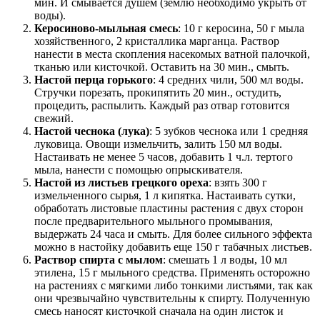
мин. И смывается душем (землю необходимо укрыть от
воды).
Керосиново-мыльная смесь
: 10 г керосина, 50 г мыла
хозяйственного, 2 кристаллика марганца. Раствор
нанести в места скопления насекомых ватной палочкой,
тканью или кисточкой. Оставить на 30 мин., смыть.
Настой перца горького
: 4 средних чили, 500 мл воды.
Стручки порезать, прокипятить 20 мин., остудить,
процедить, распылить. Каждый раз отвар готовится
свежий.
Настой чеснока (лука)
: 5 зубков чеснока или 1 средняя
луковица. Овощи измельчить, залить 150 мл воды.
Настаивать не менее 5 часов, добавить 1 ч.л. тертого
мыла, нанести с помощью опрыскивателя.
Настой из листьев грецкого ореха
: взять 300 г
измельченного сырья, 1 л кипятка. Настаивать сутки,
обработать листовые пластины растения с двух сторон
после предварительного мыльного промывания,
выдержать 24 часа и смыть. Для более сильного эффекта
можно в настойку добавить еще 150 г табачных листьев.
Раствор спирта с мылом
: смешать 1 л воды, 10 мл
этилена, 15 г мыльного средства. Применять осторожно
на растениях с мягкими либо тонкими листьями, так как
они чрезвычайно чувствительны к спирту. Полученную
смесь наносят кисточкой сначала на один листок и