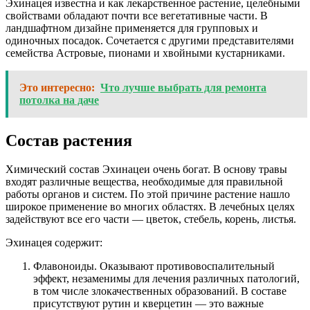
Эхинацея известна и как лекарственное растение, целебными
свойствами обладают почти все вегетативные части. В
ландшафтном дизайне применяется для групповых и
одиночных посадок. Сочетается с другими представителями
семейства Астровые, пионами и хвойными кустарниками.
Это интересно:
Что лучше выбрать для ремонта
потолка на даче
Состав растения
Химический состав Эхинацеи очень богат. В основу травы
входят различные вещества, необходимые для правильной
работы органов и систем. По этой причине растение нашло
широкое применение во многих областях. В лечебных целях
задействуют все его части — цветок, стебель, корень, листья.
Эхинацея содержит:
Флавоноиды. Оказывают противовоспалительный
эффект, незаменимы для лечения различных патологий,
в том числе злокачественных образований. В составе
присутствуют рутин и кверцетин — это важные