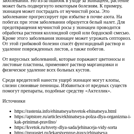
заболеваний. Но из-за ошибок в уходе за эхинацеей, растение
может быть подвергнуто некоторым болезням. К примеру,
эхинацея может пострадать от мучнистой росы. Это
заболевание прогрессирует при избытке в почве азота. На
побегах при этом заболевании образуется белый налет. Для
предотвращения мучнистой росы у эхинацеи проводится
обработка растения коллоидной серой или бордоской смесью.
Кроме этого заболевания эхинацее может угрожать септориоз.
От этой грибковой болезни спасёт фунгицидный раствор и
удаление поврежденных листов, а также побегов.
От вирусных заболеваний, которые поражают цветоносы и
листовые пластины, применяют раствор марганцовки и
физическое удаление всех больных кустов.
Среди вредителей нанести ущерб эхинацее могут клопы,
слизни слюнявые пенницы. Избавиться от вредных существ
помогут препараты, подобные средству «Актеллик».
Источники
https://rastenia.info/ehinatseya/tsvetok-ehinatseya.html
https://aptstore.ru/articles/ekhinatseya-polza-dlya-organizma-i-
kak-prinimat-pravilno/
https://kvetok.ru/tsvety-dlya-sada/jehinaceja-vidy-sorta
https://prorastet.ru/lekarstvennye-travy/ehinatseya