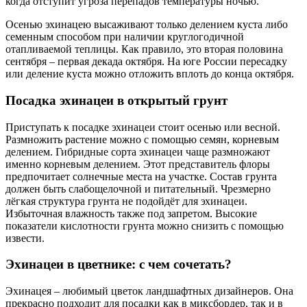
когда отступит угроза перепадов температуры ночью.
Осенью эхинацею высаживают только делением куста либо
семенным способом при наличии круглогодичной
отапливаемой теплицы. Как правило, это вторая половина
сентября – первая декада октября. На юге России пересадку
или деление куста можно отложить вплоть до конца октября.
Посадка эхинацеи в открытый грунт
Приступать к посадке эхинацеи стоит осенью или весной.
Размножить растение можно с помощью семян, корневым
делением. Гибридные сорта эхинацеи чаще размножают
именно корневым делением. Этот представитель флоры
предпочитает солнечные места на участке. Состав грунта
должен быть слабощелочной и питательный. Чрезмерно
лёгкая структура грунта не подойдёт для эхинацеи.
Избыточная влажность также под запретом. Высокие
показатели кислотности грунта можно снизить с помощью
извести.
Эхинацеи в цветнике: с чем сочетать?
Эхинацея – любимый цветок ландшафтных дизайнеров. Она
прекрасно подходит для посадки как в миксбордер, так и в