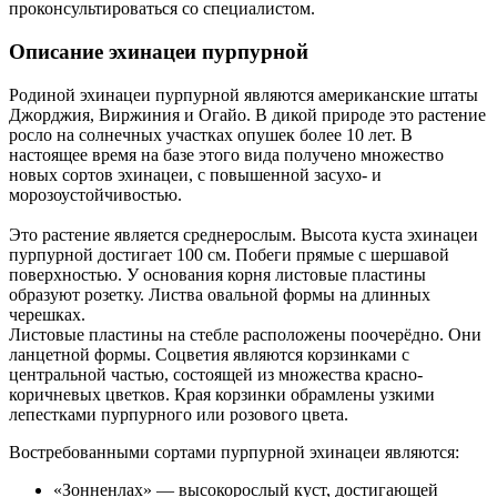
проконсультироваться со специалистом.
Описание эхинацеи пурпурной
Родиной эхинацеи пурпурной являются американские штаты
Джорджия, Виржиния и Огайо. В дикой природе это растение
росло на солнечных участках опушек более 10 лет. В
настоящее время на базе этого вида получено множество
новых сортов эхинацеи, с повышенной засухо- и
морозоустойчивостью.
Это растение является среднерослым. Высота куста эхинацеи
пурпурной достигает 100 см. Побеги прямые с шершавой
поверхностью. У основания корня листовые пластины
образуют розетку. Листва овальной формы на длинных
черешках.
Листовые пластины на стебле расположены поочерёдно. Они
ланцетной формы. Соцветия являются корзинками с
центральной частью, состоящей из множества красно-
коричневых цветков. Края корзинки обрамлены узкими
лепестками пурпурного или розового цвета.
Востребованными сортами пурпурной эхинацеи являются:
«Зонненлах» — высокорослый куст, достигающей