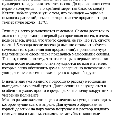
пульверизатора, увлажняем этот песок. До прорастания семян
нервно волнуемся — по крайней мере, так было со мной)
Кстати, забыла упомянуть о том, что эхинацея — одно из
немногих растений, семена которого легче прорастают при
температуре около +13°C.
Эхинацея легко размножается семенами. Семена достаточно
долго не прорастают, и первый раз производя посев, я очень
волновалась, думая, что что-то сделала не так. Но тут, спустя
почти 1,5 месяца после посева (а именно столько требуется
семенам этого растения для прорастания), произошло чудо —
над тоненьким слоем песка показались малюсенькие сеянцы.
Так вот, именно потому, что эти сеянцы в первые несколько
недель после появления очень нуждаются во влаге и тепле,
которые легко обеспечить дома и совершенно невозможно на
улице, я и не сею семена эхинацеи в открытый грунт.
В начале мая уже немного подросшую рассаду необходимо
высадить в открытый грунт. Далее сеянцы не нуждаются в
особенном уходе, просто изредка рыхлите почву вокруг них и
умеренно поливайте.
Можно размножать эхинацею и делением куста, производить
которое лучше всего в апреле. Для лучшего образования
корней деленки на пару часов погружаем в раствор жидкого
стимулятора и сажаем, стараясь не заглублять корневые