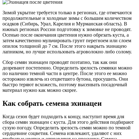
Зимой укрытие требуется только в регионах, где отмечаются
продолжительные и холодные зимы с большим количеством
осадков (Сибирь, Урал, Карелия и Мурманская область). В
южных регионах России подготовку к зимовке не проводят.
Осенью после окончания цветения нужно обрезать куста, а
затем качественно мульчировать грунт перегноем или слоем
опилок толщиной до 7 см. После этого накрыть эхинацею
лапником, но лучше использовать агроволокно либо солому.
Сбор семян эхинацеи проводят поэтапно, так как они
дозревают постепенно. Определить зрелость семянки можно
по наличию темной части в центре. После этого ее можно
осторожно извлечь из отцветшего бутона, просушить. Они
быстро теряют всхожесть, поэтому высеивать посадочный
материал нужно как можно скорее.
Как собрать семена эхинацеи
Когда сезон будет подходить к концу, наступит время для
сбора семян эхинацеи с куста. Для этого действия подбирают
сухую погоду. Определить зрелость семян можно по темной
сердцевине соцветия. Семена извлекают, удаляют с них
трубчатые цветки и отправляют на просушку. Семена