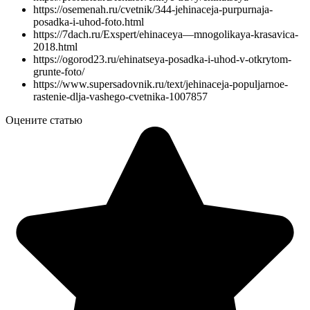
https://osemenah.ru/cvetnik/344-jehinaceja-purpurnaja-
posadka-i-uhod-foto.html
https://7dach.ru/Exspert/ehinaceya—mnogolikaya-krasavica-
2018.html
https://ogorod23.ru/ehinatseya-posadka-i-uhod-v-otkrytom-
grunte-foto/
https://www.supersadovnik.ru/text/jehinaceja-populjarnoe-
rastenie-dlja-vashego-cvetnika-1007857
Оцените статью