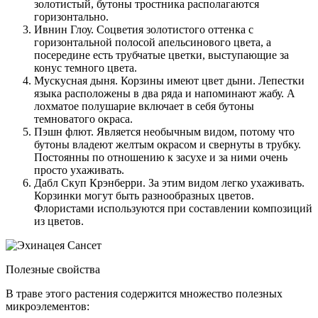
золотистый, бутоны тростника располагаются
горизонтально.
Ивнин Глоу. Соцветия золотистого оттенка с
горизонтальной полосой апельсинового цвета, а
посередине есть трубчатые цветки, выступающие за
конус темного цвета.
Мускусная дыня. Корзины имеют цвет дыни. Лепестки
языка расположены в два ряда и напоминают жабу. А
лохматое полушарие включает в себя бутоны
темноватого окраса.
Пэшн флют. Является необычным видом, потому что
бутоны владеют желтым окрасом и свернуты в трубку.
Постоянны по отношению к засухе и за ними очень
просто ухаживать.
Дабл Скуп Крэнберри. За этим видом легко ухаживать.
Корзинки могут быть разнообразных цветов.
Флористами используются при составлении композиций
из цветов.
Полезные свойства
В траве этого растения содержится множество полезных
микроэлементов: