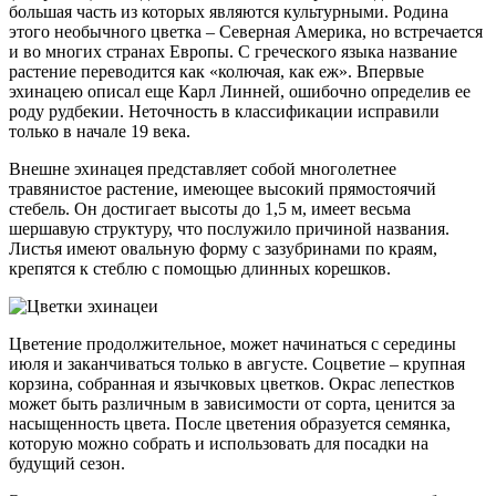
большая часть из которых являются культурными. Родина
этого необычного цветка – Северная Америка, но встречается
и во многих странах Европы. С греческого языка название
растение переводится как «колючая, как еж». Впервые
эхинацею описал еще Карл Линней, ошибочно определив ее
роду рудбекии. Неточность в классификации исправили
только в начале 19 века.
Внешне эхинацея представляет собой многолетнее
травянистое растение, имеющее высокий прямостоячий
стебель. Он достигает высоты до 1,5 м, имеет весьма
шершавую структуру, что послужило причиной названия.
Листья имеют овальную форму с зазубринами по краям,
крепятся к стеблю с помощью длинных корешков.
Цветение продолжительное, может начинаться с середины
июля и заканчиваться только в августе. Соцветие – крупная
корзина, собранная и язычковых цветков. Окрас лепестков
может быть различным в зависимости от сорта, ценится за
насыщенность цвета. После цветения образуется семянка,
которую можно собрать и использовать для посадки на
будущий сезон.