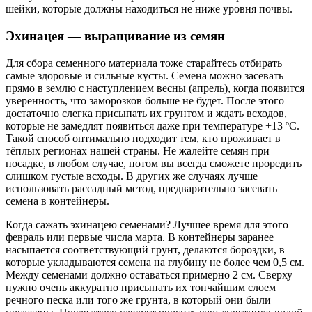
шейки, которые должны находиться не ниже уровня почвы.
Эхинацея — выращивание из семян
Для сбора семенного материала тоже старайтесь отбирать
самые здоровые и сильные кусты. Семена можно засевать
прямо в землю с наступлением весны (апрель), когда появится
уверенность, что заморозков больше не будет. После этого
достаточно слегка присыпать их грунтом и ждать всходов,
которые не замедлят появиться даже при температуре +13 ºC.
Такой способ оптимально подходит тем, кто проживает в
тёплых регионах нашей страны. Не жалейте семян при
посадке, в любом случае, потом вы всегда сможете проредить
слишком густые всходы. В других же случаях лучше
использовать рассадный метод, предварительно засевать
семена в контейнеры.
Когда сажать эхинацею семенами? Лучшее время для этого –
февраль или первые числа марта. В контейнеры заранее
насыпается соответствующий грунт, делаются бороздки, в
которые укладываются семена на глубину не более чем 0,5 см.
Между семенами должно оставаться примерно 2 см. Сверху
нужно очень аккуратно присыпать их тончайшим слоем
речного песка или того же грунта, в который они были