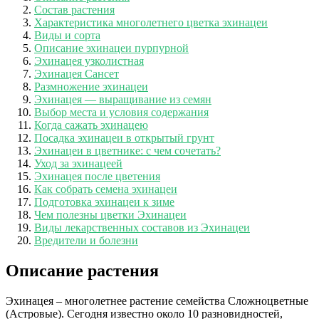
Состав растения
Характеристика многолетнего цветка эхинацеи
Виды и сорта
Описание эхинацеи пурпурной
Эхинацея узколистная
Эхинацея Сансет
Размножение эхинацеи
Эхинацея — выращивание из семян
Выбор места и условия содержания
Когда сажать эхинацею
Посадка эхинацеи в открытый грунт
Эхинацеи в цветнике: с чем сочетать?
Уход за эхинацеей
Эхинацея после цветения
Как собрать семена эхинацеи
Подготовка эхинацеи к зиме
Чем полезны цветки Эхинацеи
Виды лекарственных составов из Эхинацеи
Вредители и болезни
Описание растения
Эхинацея – многолетнее растение семейства Сложноцветные
(Астровые). Сегодня известно около 10 разновидностей,