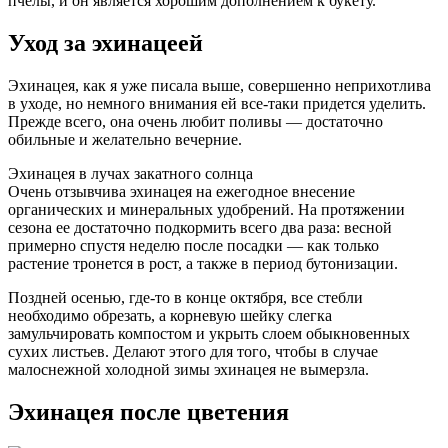
пчелы, и он является хорошим дополнением к букету.
Уход за эхинацеей
Эхинацея, как я уже писала выше, совершенно неприхотлива
в уходе, но немного внимания ей все-таки придется уделить.
Прежде всего, она очень любит поливы — достаточно
обильные и желательно вечерние.
Эхинацея в лучах закатного солнца
Очень отзывчива эхинацея на ежегодное внесение
органических и минеральных удобрений. На протяжении
сезона ее достаточно подкормить всего два раза: весной
примерно спустя неделю после посадки — как только
растение тронется в рост, а также в период бутонизации.
Поздней осенью, где-то в конце октября, все стебли
необходимо обрезать, а корневую шейку слегка
замульчировать компостом и укрыть слоем обыкновенных
сухих листьев. Делают этого для того, чтобы в случае
малоснежной холодной зимы эхинацея не вымерзла.
Эхинацея после цветения