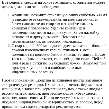
Вот рецепты средств на основе эхинацеи, которые вы можете
делать дома, если это необходимо:
Крашение. Возьмите стеклянную банку емкостью 500 мл
и заполните ее свежесрезанными цветами эхинацеи.
Затем наполните их спиртом и закройте емкость
крышкой с поворотом. Удалите контейнер в
неосвещенное место на сорок суток. Затем настойку
разливают в другую емкость. Помогает при
перенапряжении, депрессиях, инфекциях.
Отвар корней. 300 мг воды следует смешать с 1 большой
ложкой измельченных корней эхинацеи. Смесь
помещают на водяную баню и кипятят 30 минут. После
того как бульон остынет, его необходимо слить. Пейте 3
или 4 раза в сутки по 1-2 больших ложки. Помогает при
простудах, усталости и наиболее опасных
инфекционных болезнях.
Противопоказания: Средства из эхинацеи иногда вызывают
аллергическую реакцию. Их нельзя применять беременным
женщинам, а также при кормлении грудью, а также людям с
рассеянным склерозом, прогрессирующим туберкулезом,
лейкозом, коллагенозом. И они не могут быть использованы
людьми с индивидуальной нетерпимостью. И вообще, перед
применением таких препаратов рекомендуется