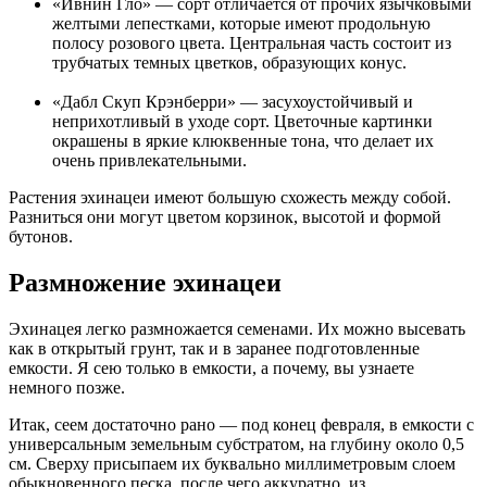
«Ивнин Гло» — сорт отличается от прочих язычковыми
желтыми лепестками, которые имеют продольную
полосу розового цвета. Центральная часть состоит из
трубчатых темных цветков, образующих конус.
«Дабл Скуп Крэнберри» — засухоустойчивый и
неприхотливый в уходе сорт. Цветочные картинки
окрашены в яркие клюквенные тона, что делает их
очень привлекательными.
Растения эхинацеи имеют большую схожесть между собой.
Разниться они могут цветом корзинок, высотой и формой
бутонов.
Размножение эхинацеи
Эхинацея легко размножается семенами. Их можно высевать
как в открытый грунт, так и в заранее подготовленные
емкости. Я сею только в емкости, а почему, вы узнаете
немного позже.
Итак, сеем достаточно рано — под конец февраля, в емкости с
универсальным земельным субстратом, на глубину около 0,5
см. Сверху присыпаем их буквально миллиметровым слоем
обыкновенного песка, после чего аккуратно, из