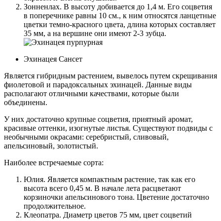
Зонненлах. В высоту добивается до 1,4 м. Его соцветия
в поперечнике равны 10 см., к ним относятся ланцетные
цветки темно-красного цвета, длина которых составляет
35 мм, а на вершине они имеют 2-3 зубца.
Эхинацея Сансет
Является гибридным растением, вывелось путем скрещивания
фиолетовой и парадоксальных эхинацей. Данные виды
располагают отличными качествами, которые были
объединены.
У них достаточно крупные соцветия, приятный аромат,
красивые оттенки, изогнутые листья. Существуют подвиды с
необычными окрасами: серебристый, сливовый,
апельсиновый, золотистый.
Наиболее встречаемые сорта:
Юлия. Является компактным растение, так как его
высота всего 0,45 м. В начале лета расцветают
корзиночки апельсинового тона. Цветение достаточно
продолжительное.
Клеопатра. Диаметр цветов 75 мм, цвет соцветий