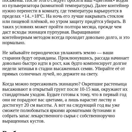
посажены. После этого следует оросить ваш «цветник» водой
из пульверизатора (комнатной температуры). Далее контейнер
нужно перенести в комнату, где температура варьируется в
пределах +14..+18ºC. На ночь его лучше накрывать стеклом
или пищевой плёнкой, но утром защиту придётся убирать. В
таких условиях может пройти полтора месяца, прежде чем
даст всходы эхинацея пурпурная. Выращивание
контейнерным методом всегда проходит довольно долго, и это
нормально.
Не забывайте периодически увлажнять землю — ваши
старания будут оправданы. Проклюнувшись, рассада начинает
довольно быстро идти в рост, как будто компенсирует долгие
недели затишья в стадии высаженных семян. Убирайте её от
прямых солнечных лучей, но держите на свету.
Когда можно пересаживать эхинацею? Окрепшие растеньица
высаживают в открытый грунт после 10-15 мая, окружают их
стандартным уходом. Будьте готовы к тому, что в первый год
они не порадуют вас цветами, а лишь нарастят листву и
достигнут 20 см высоты. А вот на следующий год вы уже
сможете полюбоваться яркими ароматными бутонами и
собрать запас лекарственного сырья с собственноручно
выращенных кустов.