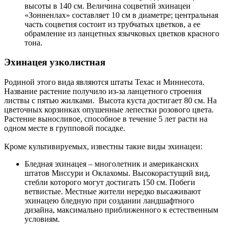
высоты в 140 см. Величина соцветий эхинацеи
«Зонненлах» составляет 10 см в диаметре; центральная
часть соцветия состоит из трубчатых цветков, а ее
обрамление из ланцетных язычковых цветков красного
тона.
Эхинацея узколистная
Родиной этого вида являются штаты Техас и Миннесота.
Название растение получило из-за ланцетного строения
листвы с пятью жилками. Высота куста достигает 80 см. На
цветочных корзинках опушенные лепестки розового цвета.
Растение выносливое, способное в течение 5 лет расти на
одном месте в групповой посадке.
Кроме культивируемых, известны такие виды эхинацеи:
Бледная эхинацея – многолетник и американских
штатов Миссури и Оклахомы. Высокорастущий вид,
стебли которого могут достигать 150 см. Побеги
ветвистые. Местные жители нередко высаживают
эхинацею бледную при создании ландшафтного
дизайна, максимально приближенного к естественным
условиям.