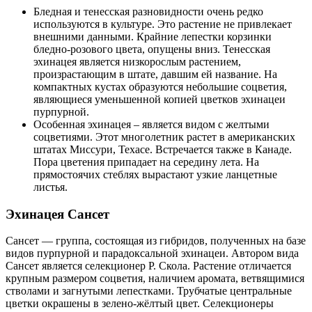
Бледная и тенесская разновидности очень редко
используются в культуре. Это растение не привлекает
внешними данными. Крайние лепестки корзинки
бледно-розового цвета, опущены вниз. Тенесская
эхинацея является низкорослым растением,
произрастающим в штате, давшим ей название. На
компактных кустах образуются небольшие соцветия,
являющиеся уменьшенной копией цветков эхинацеи
пурпурной.
Особенная эхинацея – является видом с желтыми
соцветиями. Этот многолетник растет в американских
штатах Миссури, Техасе. Встречается также в Канаде.
Пора цветения припадает на середину лета. На
прямостоячих стеблях вырастают узкие ланцетные
листья.
Эхинацея Сансет
Сансет — группа, состоящая из гибридов, полученных на базе
видов пурпурной и парадоксальной эхинацеи. Автором вида
Сансет является селекционер Р. Скола. Растение отличается
крупным размером соцветия, наличием аромата, ветвящимися
стволами и загнутыми лепестками. Трубчатые центральные
цветки окрашены в зелено-жёлтый цвет. Селекционеры