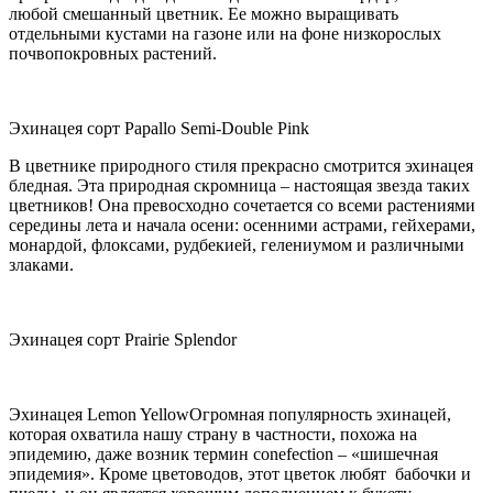
любой смешанный цветник. Ее можно выращивать
отдельными кустами на газоне или на фоне низкорослых
почвопокровных растений.
Эхинацея сорт Papallo Semi-Double Pink
В цветнике природного стиля прекрасно смотрится эхинацея
бледная. Эта природная скромница – настоящая звезда таких
цветников! Она превосходно сочетается со всеми растениями
середины лета и начала осени: осенними астрами, гейхерами,
монардой, флоксами, рудбекией, гелениумом и различными
злаками.
Эхинацея сорт Prairie Splendor
Эхинацея Lemon YellowОгромная популярность эхинацей,
которая охватила нашу страну в частности, похожа на
эпидемию, даже возник термин conefection – «шишечная
эпидемия». Кроме цветоводов, этот цветок любят бабочки и