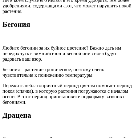
Ни в коем случае его нельзя в это время удобрять, тем более
удобрениями, содержащими азот, что может нарушить покой
растения.
Бегония
Любите бегонии за их буйное цветение? Важно дать им
передохнуть в зимнийсезон и весной они снова будут
радовать ваш взор.
Бегония – растение тропическое, поэтому очень
чувствительна к понижению температуры.
Пережить неблагоприятный период цветам помогает период
покоя (спячка), в которую растения погружаются с началом
осени. В этот период приостановите подкормку вазонов с
бегониями.
Драцена