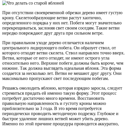
При отсутствии своевременной обрезки дерево имеет густую
крону. Скелетообразующие ветви растут хаотично,
определенного порядка у них нет. Побеги могут значительно
перекрещиваться, заслоняя свет своим соседям. Такие ветви
нередко повреждают друг друга при сильном ветре.
При правильном уходе дерево отличается наличием
центрального лидирующего побега. Он образует ствол, от
которого отходят ветви скелета. Ствол направлен точно вверх.
Ветви, которые от него отходят, не имеют острого угла
относительно него. Верхние побеги должны быть короче, чем
нижние. Так должна выглядеть идеальная яблоня. Эта форма
создается за несколько лет. Ветви не мешают друг другу. Они
максимально пропускают свет последующим побегам.
Решаясь омолодить яблоню, которая изрядно заросла, следует
стремиться придать ей именно такую форму. Этот процесс
потребует достаточно много времени. Восстановить
правильную направленность и густоту кроны можно
приблизительно за 3 года. В это время потребуется
периодически проводить методичную подрезку. Глубокое и
быстрое удаление лишних ветвей может убить дерево.
Именно по этой причине процедура проводится аккуратно,