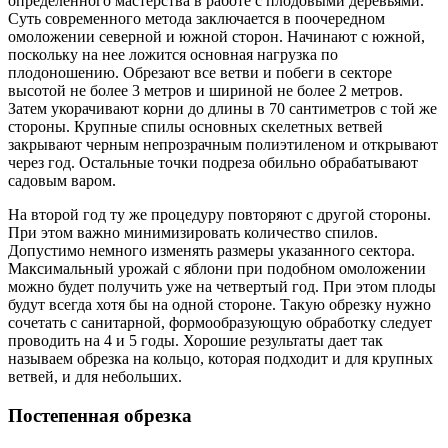
определенного мастерства в работе с плодовыми деревьями.
Суть современного метода заключается в поочередном
омоложении северной и южной сторон. Начинают с южной,
поскольку на нее ложится основная нагрузка по
плодоношению. Обрезают все ветви и побеги в секторе
высотой не более 3 метров и шириной не более 2 метров.
Затем укорачивают корни до длины в 70 сантиметров с той же
стороны. Крупные спилы основных скелетных ветвей
закрывают черным непрозрачным полиэтиленом и открывают
через год. Остальные точки подреза обильно обрабатывают
садовым варом.
На второй год ту же процедуру повторяют с другой стороны.
При этом важно минимизировать количество спилов.
Допустимо немного изменять размеры указанного сектора.
Максимальный урожай с яблони при подобном омоложении
можно будет получить уже на четвертый год. При этом плоды
будут всегда хотя бы на одной стороне. Такую обрезку нужно
сочетать с санитарной, формообразующую обработку следует
проводить на 4 и 5 годы. Хорошие результаты дает так
называем обрезка на кольцо, которая подходит и для крупных
ветвей, и для небольших.
Постепенная обрезка