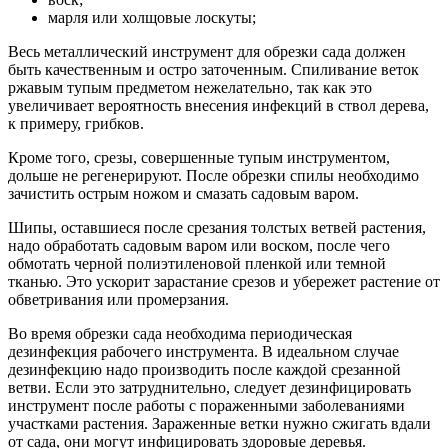
марля или холщовые лоскуты;
Весь металлический инструмент для обрезки сада должен
быть качественным и остро заточенным. Спиливание веток
ржавым тупым предметом нежелательно, так как это
увеличивает вероятность внесения инфекций в ствол дерева,
к примеру, грибков.
Кроме того, срезы, совершенные тупым инструментом,
дольше не регенерируют. После обрезки спилы необходимо
зачистить острым ножом и смазать садовым варом.
Шипы, оставшиеся после срезания толстых ветвей растения,
надо обработать садовым варом или воском, после чего
обмотать черной полиэтиленовой пленкой или темной
тканью. Это ускорит зарастание срезов и убережет растение от
обветривания или промерзания.
Во время обрезки сада необходима периодическая
дезинфекция рабочего инструмента. В идеальном случае
дезинфекцию надо производить после каждой срезанной
ветви. Если это затруднительно, следует дезинфицировать
инструмент после работы с пораженными заболеваниями
участками растения. Зараженные ветки нужно сжигать вдали
от сада, они могут инфицировать здоровые деревья.