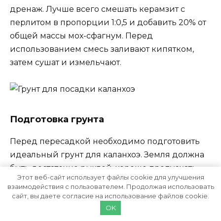
дренаж. Лучше всего смешать керамзит с
перлитом в пропорции 1:0,5 и добавить 20% от
общей массы мох-сфагнум. Перед
использованием смесь заливают кипятком,
затем сушат и измельчают.
Подготовка грунта
Перед пересадкой необходимо подготовить
идеальный грунт для каланхоэ. Земля должна
быть достаточно рыхлой, хорошо пропускать
Этот веб-сайт использует файлы cookie для улучшения
воздух и воду. Идеальная почва для каланхоэ
взаимодействия с пользователем. Продолжая использовать
— нейтральная или слабокислая.
сайт, вы даете согласие на использование файлов cookie.
OK