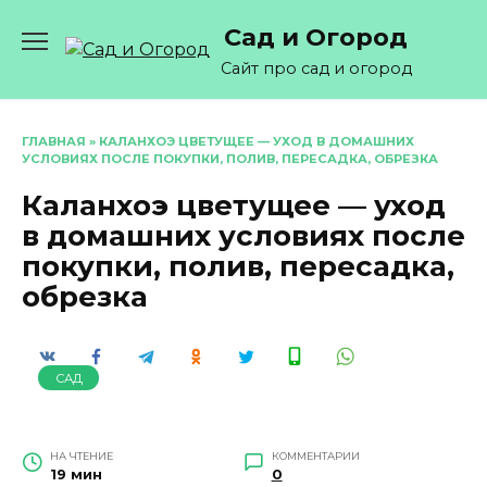
Перейти
Сад и Огород
к
содержанию
Сайт про сад и огород
ГЛАВНАЯ
»
КАЛАНХОЭ ЦВЕТУЩЕЕ — УХОД В ДОМАШНИХ
УСЛОВИЯХ ПОСЛЕ ПОКУПКИ, ПОЛИВ, ПЕРЕСАДКА, ОБРЕЗКА
Каланхоэ цветущее — уход
в домашних условиях после
покупки, полив, пересадка,
обрезка
САД
НА ЧТЕНИЕ
КОММЕНТАРИИ
19 мин
0