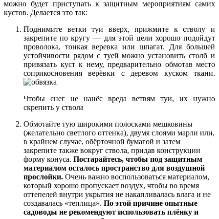
можно будет приступать к защитным мероприятиям самих
кустов. Делается это так:
Поднимите ветки туи вверх, прижмите к стволу и
закрепите по кругу — для этой цели хорошо подойдут
проволока, тонкая веревка или шпагат. Для большей
устойчивости рядом с туей можно установить столб и
привязать куст к нему, предварительно обмотав место
соприкосновения верёвки с деревом куском ткани.
Чтобы снег не нанёс вреда ветвям туи, их нужно
скрепить у ствола
Обмотайте тую широкими полосками мешковины
(желательно светлого оттенка), двумя слоями марли или,
в крайнем случае, обёрточной бумагой и затем
закрепите также вокруг ствола, придав конструкции
форму конуса.
Постарайтесь, чтобы под защитным
материалом осталось пространство для воздушной
прослойки.
Очень важно воспользоваться материалом,
который хорошо пропускает воздух, чтобы во время
оттепелей внутри укрытия не накапливалась влага и не
создавалась «теплица».
По этой причине опытные
садоводы не рекомендуют использовать плёнку и