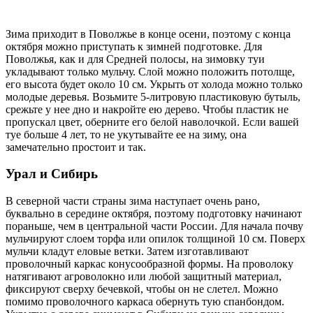
Зима приходит в Поволжье в конце осени, поэтому с конца
октября можно приступать к зимней подготовке. Для
Поволжья, как и для Средней полосы, на зимовку туи
укладывают только мульчу. Слой можно положить потолще,
его высота будет около 10 см. Укрыть от холода можно только
молодые деревья. Возьмите 5-литровую пластиковую бутыль,
срежьте у нее дно и накройте ею дерево. Чтобы пластик не
пропускал цвет, оберните его белой наволочкой. Если вашей
туе больше 4 лет, то не укутывайте ее на зиму, она
замечательно простоит и так.
Урал и Сибирь
В северной части страны зима наступает очень рано,
буквально в середине октября, поэтому подготовку начинают
пораньше, чем в центральной части России. Для начала почву
мульчируют слоем торфа или опилок толщиной 10 см. Поверх
мульчи кладут еловые ветки. Затем изготавливают
проволочный каркас конусообразной формы. На проволоку
натягивают агроволокно или любой защитный материал,
фиксируют сверху бечевкой, чтобы он не слетел. Можно
помимо проволочного каркаса обернуть тую спанбондом.