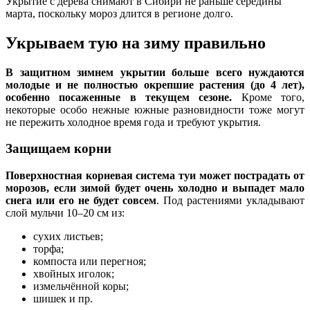
Укрытие с дерева снимают в Сибири не раньше середины
марта, поскольку мороз длится в регионе долго.
Укрываем тую на зиму правильно
В защитном зимнем укрытии больше всего нуждаются
молодые и не полностью окрепшие растения (до 4 лет),
особенно посаженные в текущем сезоне.
Кроме того,
некоторые особо нежные южные разновидности тоже могут
не пережить холодное время года и требуют укрытия.
Защищаем корни
Поверхностная корневая система туи может пострадать от
морозов, если зимой будет очень холодно и выпадет мало
снега или его не будет совсем
. Под растениями укладывают
слой мульчи 10–20 см из:
сухих листьев;
торфа;
компоста или перегноя;
хвойных иголок;
измельчённой коры;
шишек и пр.