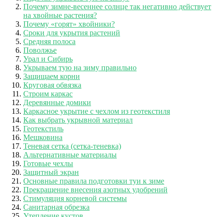
Почему зимне-весеннее солнце так негативно действует
на хвойные растения?
Почему «горят» хвойники?
Сроки для укрытия растений
Средняя полоса
Поволжье
Урал и Сибирь
Укрываем тую на зиму правильно
Защищаем корни
Круговая обвязка
Строим каркас
Деревянные домики
Каркасное укрытие с чехлом из геотекстиля
Как выбрать укрывной материал
Геотекстиль
Мешковина
Теневая сетка (сетка-теневка)
Альтернативные материалы
Готовые чехлы
Защитный экран
Основные правила подготовки туи к зиме
Прекращение внесения азотных удобрений
Стимуляция корневой системы
Санитарная обрезка
Утепление кустов