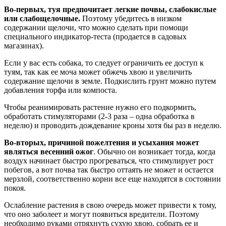
Во-первых, туя предпочитает легкие почвы, слабокислые
или слабощелочные.
Поэтому убедитесь в низком
содержании щелочи, что можно сделать при помощи
специального индикатор-теста (продается в садовых
магазинах).
Если у вас есть собака, то следует ограничить ее доступ к
туям, так как ее моча может обжечь хвою и увеличить
содержание щелочи в земле. Подкислить грунт можно путем
добавления торфа или компоста.
Чтобы реанимировать растение нужно его подкормить,
обработать стимуляторами (2-3 раза – одна обработка в
неделю) и проводить дождевание кроны хотя бы раз в неделю.
Во-вторых, причиной пожелтения и усыхания может
являться весенний ожог
. Обычно он возникает тогда, когда
воздух начинает быстро прогреваться, что стимулирует рост
побегов, а вот почва так быстро оттаять не может и остается
мерзлой, соответственно корни все еще находятся в состоянии
покоя.
Ослабление растения в свою очередь может привести к тому,
что оно заболеет и могут появиться вредители. Поэтому
необходимо руками отряхнуть сухую хвою, собрать ее и