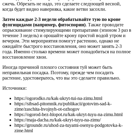
сжечь. Обрезать не надо, это сделаете следующей весной,
когда будет видно наверняка, какие ветви засохли.
Затем каждые 2-3 недели обрабатывайте тую по кроне
фунгицидами (например, фитоспорин)
. Также проводите
опрыскивание стимулирующими препаратами (эпином 3 раз в
течение 3 недель) и орошайте крону простой водой утром и
вечером. Эти мероприятия помогут растению, однако не
ожидайте быстрого восстановления, оно может занять 2-3
года. Именно столько времени может понадобиться на полное
восстановление хвои.
Иногда причиной плохого состояния туй может быть
неправильная посадка. Поэтому, прежде чем посадить
растение, удостоверьтесь, что вы это сделаете правильно.
Источники:
https://ogorodko.ru/kak-ukryt-tui-na-zimu.html
https://sibsad-pitomnik.ru/publikacii/gotovim-sad-k-
zime/zaschita-hvojnyh-ot-ozhogov
https://ogorod-bez-hlopot.ru/kak-ukryt-tuyu-na-zimu.html
https://maja-dacha.ru/kak-ukryt-tuyu-na-zimu/
https://grounde.ru/uhod-za-tuyami-osenyu-podgotovka-k-
zime.html