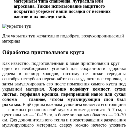
материалы типа спанбонда, лутрасила или
агроспана. Также использование защитного
покрытия убережёт ваши посадки от весенних
ожогов и их последствий.
Для укрытия туи желательно подобрать воздухопроницаемый
материал
Обработка приствольного круга
Как известно, подготовленный к зиме приствольный круг —
одно из необходимых условий для сохранности здоровья
дерева в период холодов, поэтому не позже середины
сентября неглубоко перекопайте его и удалите все сорняки, а
затем замульчировать его после помещения самого куста под
укрывной материал.
Хорошо подойдут компост, сухие
листья, торфяная крошка, перепревший навоз или сухая
солома — главное, чтобы мульчирующий слой был
рыхлым.
Ещё одним важным условием является его толщина
— в южных регионах слой мульчи может достигать 5–7 см, в
центральных — 10–15 см, в более холодных областях — 20–30
см. Для дополнительного тепла и предотвращения раздувания
мульчирующего материала сверху можно нечасто уложить