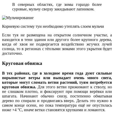
В северных областях, где зимы гораздо более
суровые, мульчу сверху закидывают лапником.
Корневую систему туи необходимо утеплять слоем мульчи
Если туя не размещена на открытом солнечном участке, а
находится в тени здания или другого более крупного дерева,
когда её хвоя не подвергается воздействию жгучих лучей
солнца, то в регионах с тёплыми зимами этого укрытия будет
достаточно.
Круговая обвязка
В тех районах, где в холодное время года дуют сильные
порывистые ветры или выпадает очень много снега,
которые могут сломать ветви растений, туям потребуется
круговая обвязка.
Для этого ветви прижимают к стволу, но
не слишком плотно, и фиксируют при помощи верёвки или
шпагата. Начинают обычно снизу, постепенно обматывая
дерево по спирали и продвигаясь вверх. Делать это нужно в
самом конце осени, но пока температура ещё не опустилась
ниже +4 °C, иначе ветки становятся хрупкими и ломаются.