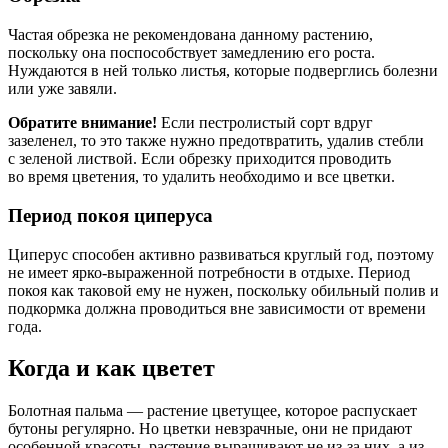
Частая обрезка не рекомендована данному растению,
поскольку она поспособствует замедлению его роста.
Нуждаются в ней только листья, которые подверглись болезни
или уже завяли.
Обратите внимание!
Если пестролистый сорт вдруг
зазеленел, то это также нужно предотвратить, удалив стебли
с зеленой листвой. Если обрезку приходится проводить
во время цветения, то удалить необходимо и все цветки.
Период покоя циперуса
Циперус способен активно развиваться круглый год, поэтому
не имеет ярко-выраженной потребности в отдыхе. Период
покоя как таковой ему не нужен, поскольку обильный полив и
подкормка должна проводиться вне зависимости от времени
года.
Когда и как цветет
Болотная пальма — растение цветущее, которое распускает
бутоны регулярно. Но цветки невзрачные, они не придают
особенной красоты, растение выращивают не из-за них, а из-