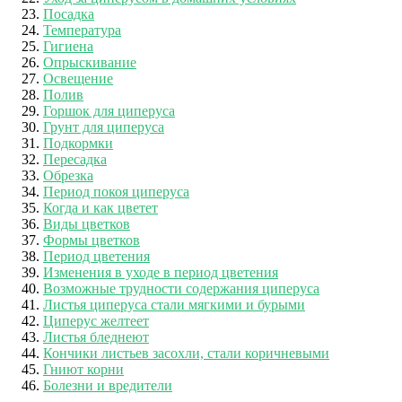
Посадка
Температура
Гигиена
Опрыскивание
Освещение
Полив
Горшок для циперуса
Грунт для циперуса
Подкормки
Пересадка
Обрезка
Период покоя циперуса
Когда и как цветет
Виды цветков
Формы цветков
Период цветения
Изменения в уходе в период цветения
Возможные трудности содержания циперуса
Листья циперуса стали мягкими и бурыми
Циперус желтеет
Листья бледнеют
Кончики листьев засохли, стали коричневыми
Гниют корни
Болезни и вредители