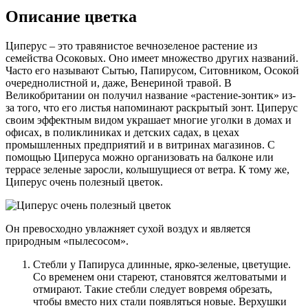
Описание цветка
Циперус – это травянистое вечнозеленое растение из
семейства Осоковых. Оно имеет множество других названий.
Часто его называют Сытью, Папирусом, Ситовником, Осокой
очереднолистной и, даже, Венериной травой. В
Великобритании он получил название «растение-зонтик» из-
за того, что его листья напоминают раскрытый зонт. Циперус
своим эффектным видом украшает многие уголки в домах и
офисах, в поликлиниках и детских садах, в цехах
промышленных предприятий и в витринах магазинов. С
помощью Циперуса можно организовать на балконе или
террасе зеленые заросли, колышущиеся от ветра. К тому же,
Циперус очень полезный цветок.
Он превосходно увлажняет сухой воздух и является
природным «пылесосом».
Стебли у Папируса длинные, ярко-зеленые, цветущие.
Со временем они стареют, становятся желтоватыми и
отмирают. Такие стебли следует вовремя обрезать,
чтобы вместо них стали появляться новые. Верхушки