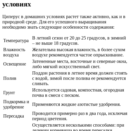
условиях
Циперус в домашних условиях растет также активно, как и в
природной среде. Для его успешного выращивания
необходимо знать следующие особенности содержания:
В летний сезон от 20 до 25 градусов, в зимний
Температура
– не выше 18 градусов.
Влажность
Желательна высокая влажность, в более сухом
воздуха
воздухе рекомендуется частое опрыскивание.
Затененные места, восточные и северные окна,
Освещение
либо мягкий искусственный свет.
Поддон растения в летнее время должен стоять
Полив
с водой, зимой после полива ее рекомендуется
сливать.
Используется садовая, компостная, огородная
Грунт
почва в смеси с песком.
Подкормка и
Применяются жидкие азотистые удобрения.
удобрение
Проводится примерно раз в два года, исключая
Пересадка
период цветения.
Осуществляется несколькими способами: при
делении корневища во время пересадки,