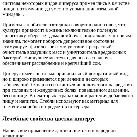
системы некоторых видов циперуса применялись в качестве
пищи, поэтому иногда уместно упоминание «земляной
миндаль».
Приметы – любители эзотерики говорят в один голос, что
культура привносит в жизнь исключительно полезную
энергетику, оберегает домашний очаг, подталкивает к новым
знаниям, помогает побороть депрессивное состояние,
стимулирует физическое самочувствие Прекрасный
очиститель воздушных масс и уничтожитель вредоносных
бактерий. Наилучшее местечко для него – спальня –
обеспечивает расслабление и крепчайший сон.
Циперус имеет не только оригинальный декоративный вид,
но и широко применяется при лечении некоторых
заболеваний. Отвар из его листьев используется как средство
при головных и желудочных болях, повышенном давлении,
бессоннице. В некоторых странах корни растения добавляют в
пищу и напитки. Стебли используют как материал для
плетения коробов и предметов интерьера.
Лечебные свойства цветка циперус
Нашёл своё применение данный цветок и в народной
медицине: