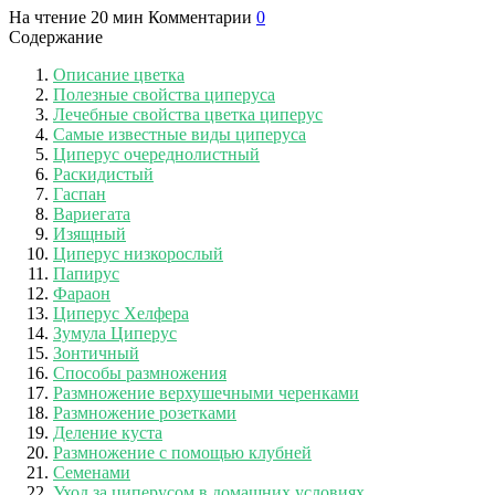
На чтение
20 мин
Комментарии
0
Содержание
Описание цветка
Полезные свойства циперуса
Лечебные свойства цветка циперус
Самые известные виды циперуса
Циперус очереднолистный
Раскидистый
Гаспан
Вариегата
Изящный
Циперус низкорослый
Папирус
Фараон
Циперус Хелфера
Зумула Циперус
Зонтичный
Способы размножения
Размножение верхушечными черенками
Размножение розетками
Деление куста
Размножение с помощью клубней
Семенами
Уход за циперусом в домашних условиях