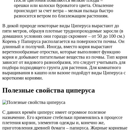
После цветения появляются мелкие плоды –
орешки или колоски буроватого цвета. Опыление
происходит за счет ветра – мелкая пыльца быстро
разносится ветром по близлежащим растениям.
В дикой природе некоторые виды Циперуса вырастают до
пяти метров, образуя плотные труднопроходимые заросли (в
домашних условиях они гораздо скромнее – от 50 до 100 см.)
Корень у Папируса располагается на поверхности почвы. Он
длинный и ползучий. Иногда, вместо корня вырастают
веретенообразные отростки, которые выполняют функцию
корня и добывают питательные вещества из почвы. Тип корня
зависит от видового разнообразия, это следует учитывать для
подбора подходящего грунта для растения. Для комнатного
выращивания в кашпо или вазоне подойдут виды Циперуса с
короткими корнями.
Полезные свойства циперуса
С давних времён циперус имеет огромное полезное
назначение. Его крепкие стебельки применялись в процессе
плетения корзин, элементов одежды и, конечно же,
приготовления древней бумаги – папируса. Жирные корневые