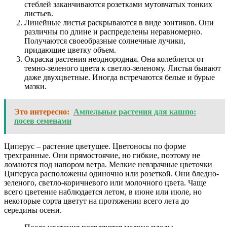
стеблей заканчиваются розетками мутовчатых тонких
листьев.
Линейные листья раскрываются в виде зонтиков. Они
различны по длине и распределены неравномерно.
Получаются своеобразные солнечные лучики,
придающие цветку объем.
Окраска растения неоднородная. Она колеблется от
темно-зеленого цвета к светло-зеленому. Листья бывают
даже двухцветные. Иногда встречаются белые и бурые
мазки.
Это интересно:
Ампельные растения для кашпо:
посев семенами
Циперус – растение цветущее. Цветоносы по форме
трехгранные. Они прямостоячие, но гибкие, поэтому не
ломаются под напором ветра. Мелкие невзрачные цветочки
Циперуса расположены одиночно или розеткой. Они бледно-
зеленого, светло-коричневого или молочного цвета. Чаще
всего цветение наблюдается летом, в июне или июле, но
некоторые сорта цветут на протяжении всего лета до
середины осени.