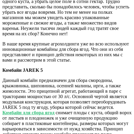
одного куста, а убрать целое поле в сотни гектар. Трудно
представить, сколько бы понадобилось человек, чтобы успеть
убрать все ягоды вовремя. Но тем не менее на полках
магазинов мы можем увидеть красиво упакованные
мороженные и свежие ягоды, а также множество видов
варенья. Неужели тысячи людей каждый год тратят свое
время на их сбор? Конечно нет!
В наше время крупные агрохолдинги уже во всю используют
инновационные комбайны для сбора ягод. Что они из себя
представляют и принцип действия некоторых из них мы с
вами и рассмотрим в этой статье.
Комбайн
JAREK 5
Данный комбайн предназначен для сбора смородины,
крыжовника, шиповника, осенней малины, ирги, а также
жимолости. Это прицепной агрегат, работающий в паре с
тракторами мощностью от 30 л/с. Основной чертой является
модульная конструкция, которая позволяет переоборудовать
JAREK 5 под ту ягоду, уборка которой сейчас ведется.
Комбайн для сбора ягод
снимает плоды с куста, общий ворох
от листьев и плодоножек и уже очищенную продукцию
собирает в пластиковые контейнеры, размеры которых могут
варьироваться в зависимости от нужд хозяйства. Принцип