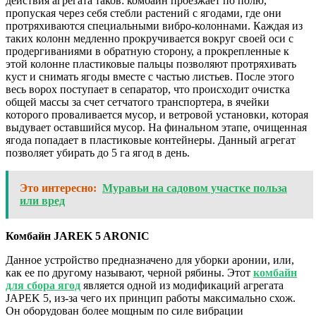
действия агрегата таков: комбайн проезжает по полю,
пропуская через себя стебли растений с ягодами, где они
протряхиваются специальными вибро-колоннами. Каждая из
таких колонн медленно прокручивается вокруг своей оси с
продергиваниями в обратную сторону, а прокрепленные к
этой колонне пластиковые пальцы позволяют протряхивать
куст и снимать ягоды вместе с частью листьев. После этого
весь ворох поступает в сепаратор, что происходит очистка
общей массы за счет сетчатого транспортера, в ячейки
которого проваливается мусор, и ветровой установки, которая
выдувает оставшийся мусор. На финальном этапе, очищенная
ягода попадает в пластиковые контейнеры. Данный агрегат
позволяет убирать до 5 га ягод в день.
Это интересно:
Муравьи на садовом участке польза
или вред
Комбайн
JAREK 5
ARONIC
Данное устройство предназначено для уборки аронии, или,
как ее по другому называют, черной рябины. Этот
комбайн
для сбора ягод
является одной из модификаций агрегата
JAPEK 5, из-за чего их принцип работы максимально схож.
Он оборудован более мощным по силе вибрации