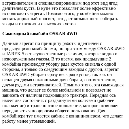
встряхивателем и специализированным под этот вид ягод
делителем куста. В купе это позволяет более эффективно
использовать агрегат. Помимо этого, у комбайна можно
менять дорожный просвет, что дает возможность собирать
ягоды и с низких и с высоких кустов.
Самоходный комбайн
OSKAR 4
WD
Данный агрегат по принципу работы идентичен с
предыдущими комбайнами, но при этом между OSKAR 4WD
и JAREK 5 есть существенные различия, которые видно и
невооруженным глазом. В то время, как предыдущие 2
комбайна производят уборку ряда кустов сначала с одной
стороны, а только со следующим заходом с другой, агрегат
OSKAR 4WD убирает сразу весь ряд кустов, так как он
оснащен двумя наклонными для сбора и, соответственно,
двумя рядами встряхивателей. Помимо этого, эта самоходная
машина, что делает ее более мобильной и позволяет не
зависеть от наличия подходящего трактора. Передняя ось
имеет два состояния: с раздвинутыми колесами (рабочее
положение) и транспортное положение, которое позволяет
передвигаться по дорогам общего пользования. Для
комбайнера тут имеется кабина с кондиционером, что делает
работу менее утомляющей.