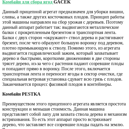
Комбайн для сбора ягод
GACEK
Данный прицепной агрегат предназначен для уборки вишни,
сливы, а также других косточковых плодов. Принцип работы
этой машины направлен на сбор урожая с деревьев. Поэтому
данный аппарат работает так: выдвигаются металлические
балки с прокрепленным брезентом и транспортная лента.
Балки с двух сторон «окружают» ствол дерева и растягивают
брезент, после чего образуют большую воронку под деревом,
плотно примыкающую к стволу. Помимо этого, из агрегата
выдвигается гидравлический зажим, который захватывает
дерево и быстрыми, короткими движениями в две стороны
трясет дерево, из-за чего с растения падают созревшие плоды
и попадают прямо в воронку. После этого, включается
транспортная лента и переносит ягоды в сектор очистки, где
специальная ветровая установка сдувает всю грязь с плодов.
Заканчивается процесс фасовкой плодов в контейнеры.
Комбайн
PESTKA
Преимуществом этого прицепного агрегата является простота
конструкции и меньшая стоимость. Данная машина
представляет собой лапу для захвата ствола дерева и механизм
встряхивания. То есть этот аппарат просто встряхивает
дерево, что заставляет все созревшие плоды падать на землю.