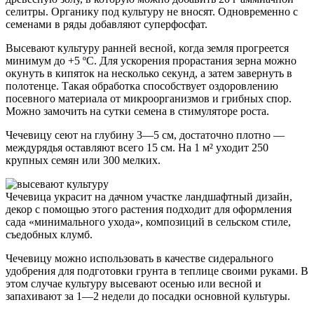
селитры. Органику под культуру не вносят. Одновременно с
семенами в ряды добавляют суперфосфат.
Высевают культуру ранней весной, когда земля прогреется
минимум до +5 ºС. Для ускорения прорастания зерна можно
окунуть в кипяток на несколько секунд, а затем завернуть в
полотенце. Такая обработка способствует оздоровлению
посевного материала от микроорганизмов и грибных спор.
Можно замочить на сутки семена в стимуляторе роста.
Чечевицу сеют на глубину 3—5 см, достаточно плотно —
междурядья оставляют всего 15 см. На 1 м² уходит 250
крупных семян или 300 мелких.
Чечевица украсит на дачном участке ландшафтный дизайн,
декор с помощью этого растения подходит для оформления
сада «минимального ухода», композиций в сельском стиле,
съедобных клумб.
Чечевицу можно использовать в качестве сидерального
удобрения для подготовки грунта в теплице своими руками. В
этом случае культуру высевают осенью или весной и
запахивают за 1—2 недели до посадки основной культуры.