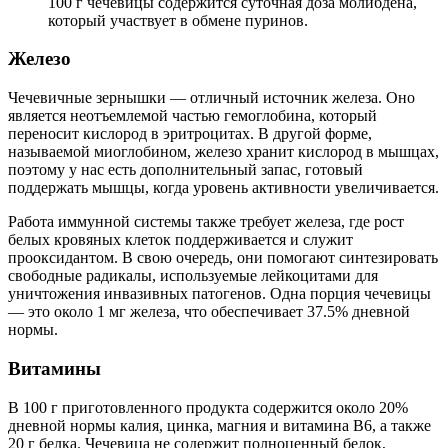
100 г чечевицы содержится суточная доза молибдена,
который участвует в обмене пуринов.
Железо
Чечевичные зернышки — отличный источник железа. Оно
является неотъемлемой частью гемоглобина, который
переносит кислород в эритроцитах. В другой форме,
называемой миоглобином, железо хранит кислород в мышцах,
поэтому у нас есть дополнительный запас, готовый
поддержать мышцы, когда уровень активности увеличивается.
Работа иммунной системы также требует железа, где рост
белых кровяных клеток поддерживается и служит
прооксидантом. В свою очередь, они помогают синтезировать
свободные радикалы, используемые лейкоцитами для
уничтожения инвазивных патогенов. Одна порция чечевицы
— это около 1 мг железа, что обеспечивает 37.5% дневной
нормы.
Витамины
В 100 г приготовленного продукта содержится около 20%
дневной нормы калия, цинка, магния и витамина B6, а также
20 г белка. Чечевица не содержит полноценный белок,