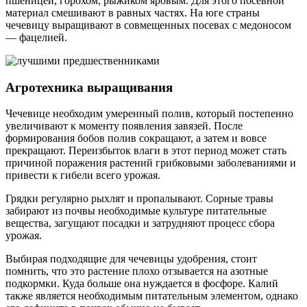
пшеницей, горохом, рыжиком яровым. Для этого посевной
материал смешивают в равных частях. На юге страны
чечевицу выращивают в совмещенных посевах с медоносом
— фацелией.
Агротехника выращивания
Чечевице необходим умеренный полив, который постепенно
увеличивают к моменту появления завязей. После
формирования бобов полив сокращают, а затем и вовсе
прекращают. Переизбыток влаги в этот период может стать
причиной поражения растений грибковыми заболеваниями и
привести к гибели всего урожая.
Грядки регулярно рыхлят и пропалывают. Сорные травы
забирают из почвы необходимые культуре питательные
вещества, загущают посадки и затрудняют процесс сбора
урожая.
Выбирая подходящие для чечевицы удобрения, стоит
помнить, что это растение плохо отзывается на азотные
подкормки. Куда больше она нуждается в фосфоре. Калий
также является необходимым питательным элементом, однако