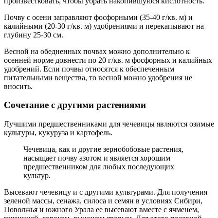
произвестковать, чтобы убрать накопившуюся кислотность.
Почву с осени заправляют фосфорными (35-40 г/кв. м) и
калийными (20-30 г/кв. м) удобрениями и перекапывают на
глубину 25-30 см.
Весной на обедненных почвах можно дополнительно к
осенней норме довнести по 20 г/кв. м фосфорных и калийных
удобрений. Если почвы относятся к обеспеченным
питательными вещества, то весной можно удобрения не
вносить.
Сочетание с другими растениями
Лучшими предшественниками для чечевицы являются озимые
культуры, кукуруза и картофель.
Чечевица, как и другие зернобобовые растения,
насыщает почву азотом и является хорошим
предшественником для любых последующих
культур.
Высевают чечевицу и с другими культурами. Для получения
зеленой массы, сенажа, силоса и семян в условиях Сибири,
Поволжья и южного Урала ее высевают вместе с ячменем,