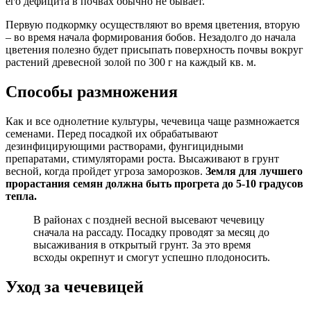
его дефицита в почвах обычно не бывает.
Первую подкормку осуществляют во время цветения, вторую
– во время начала формирования бобов. Незадолго до начала
цветения полезно будет присыпать поверхность почвы вокруг
растений древесной золой по 300 г на каждый кв. м.
Способы размножения
Как и все однолетние культуры, чечевица чаще размножается
семенами. Перед посадкой их обрабатывают
дезинфицирующими растворами, фунгицидными
препаратами, стимуляторами роста. Высаживают в грунт
весной, когда пройдет угроза заморозков.
Земля для лучшего
прорастания семян должна быть прогрета до 5-10 градусов
тепла.
В районах с поздней весной высевают чечевицу
сначала на рассаду. Посадку проводят за месяц до
высаживания в открытый грунт. За это время
всходы окрепнут и смогут успешно плодоносить.
Уход за чечевицей