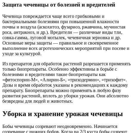
Защита чечевицы от болезней и вредителей
Чечевица повреждается чаще всего грибковыми и
бактериальными болезнями при повышенной влажности
почвы и воздуха (аскохитоз, фузариоз, ржавчина, мучнистая
роса, антракноз, и др.). Вредители — различные виды тли,
совка-гамма, луговой мотылек, чечевичная зерновка и др.
Основные меры защиты — правильное и своевременное
выполнение всех агротехнических мероприятий при посеве и
уходе за культурой.
Из препаратов для обработок растений разрешается применять
только биопрепараты. Особенно эффективны в борьбе с
болезнями и вредителями такие биопрепараты как
«фитоспорин-М», «Алирин-Б», «триходермин», «трихофит».
Дозы и время обработок указаны в рекомендациях к каждому
препарату. Биопрепараты можно применять в любую фазу
развития растений, вплоть до уборки урожая. Они абсолютно
безвредны для людей и животных.
Уборка и хранение урожая чечевицы
Бобы чечевицы созревают неодновременно. Начинается
созревание с нижних бобов. Когда на 2/3 куста бобы созреют