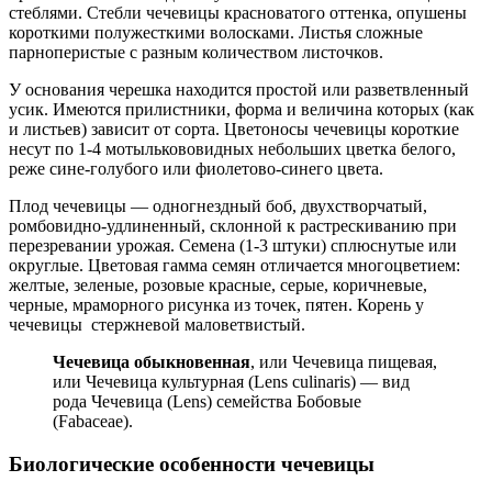
стеблями. Стебли чечевицы красноватого оттенка, опушены
короткими полужесткими волосками. Листья сложные
парноперистые с разным количеством листочков.
У основания черешка находится простой или разветвленный
усик. Имеются прилистники, форма и величина которых (как
и листьев) зависит от сорта. Цветоносы чечевицы короткие
несут по 1-4 мотылькововидных небольших цветка белого,
реже сине-голубого или фиолетово-синего цвета.
Плод чечевицы — одногнездный боб, двухстворчатый,
ромбовидно-удлиненный, склонной к растрескиванию при
перезревании урожая. Семена (1-3 штуки) сплюснутые или
округлые. Цветовая гамма семян отличается многоцветием:
желтые, зеленые, розовые красные, серые, коричневые,
черные, мраморного рисунка из точек, пятен. Корень у
чечевицы стержневой маловетвистый.
Чечевица обыкновенная
, или Чечевица пищевая,
или Чечевица культурная (Lens culinaris) — вид
рода Чечевица (Lens) семейства Бобовые
(Fabaceae).
Биологические особенности чечевицы