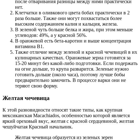
после отваривания разницы между ними практически
нет.
Клетчатки в оливкового цвета бобах практически в 2
раза больше. Также они могут похвастаться более
высоким содержанием калия и кальция, железа.
В зеленой чуть больше белка и жира, при этом меньше
углеводов: 49%, а у красной 56%.
В оранжевой есть бета-каротин и выше концентрация
витамина В1.
Также отличие между зеленой и красной чечевицей в их
кулинарных качествах. Оранжевые зерна готовятся за
15-20 минут без какой-либо подготовки. Если подержать
на огне дольше, то крупа разварится. Зеленые нужно
готовить дольше (около часа), поэтому лучше бобы
предварительно замочить. В процессе варки они не
теряют свою форму.
Желтая чечевица
К этой разновидности относят такие типы, как крупная
мексиканская Macachiados, особенностью которой является
яркий ореховый вкус, желтая с красной сердцевиной, желтая
чешуйчатая Красный начальник.
Желтая чечевица образуется из зеленых зерен