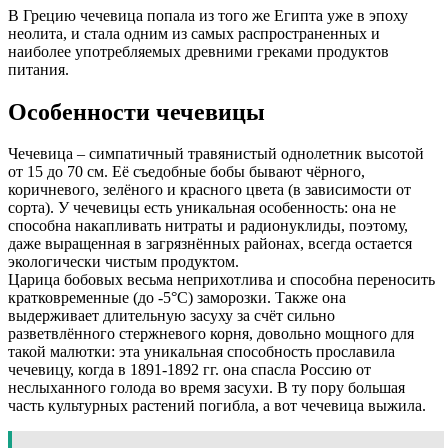
В Грецию чечевица попала из того же Египта уже в эпоху
неолита, и стала одним из самых распространенных и
наиболее употребляемых древними греками продуктов
питания.
Особенности чечевицы
Чечевица – симпатичный травянистый однолетник высотой
от 15 до 70 см. Её съедобные бобы бывают чёрного,
коричневого, зелёного и красного цвета (в зависимости от
сорта). У чечевицы есть уникальная особенность: она не
способна накапливать нитраты и радионуклиды, поэтому,
даже выращенная в загрязнённых районах, всегда остается
экологически чистым продуктом.
Царица бобовых весьма неприхотлива и способна переносить
кратковременные (до -5°C) заморозки. Также она
выдерживает длительную засуху за счёт сильно
разветвлённого стержневого корня, довольно мощного для
такой малютки: эта уникальная способность прославила
чечевицу, когда в 1891-1892 гг. она спасла Россию от
неслыханного голода во время засухи. В ту пору большая
часть культурных растений погибла, а вот чечевица выжила.