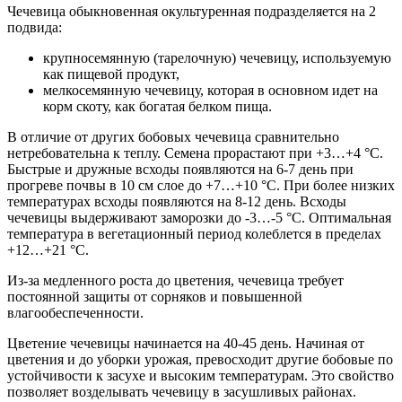
Чечевица обыкновенная окультуренная подразделяется на 2
подвида:
крупносемянную (тарелочную) чечевицу, используемую
как пищевой продукт,
мелкосемянную чечевицу, которая в основном идет на
корм скоту, как богатая белком пища.
В отличие от других бобовых чечевица сравнительно
нетребовательна к теплу. Семена прорастают при +3…+4 °С.
Быстрые и дружные всходы появляются на 6-7 день при
прогреве почвы в 10 см слое до +7…+10 °С. При более низких
температурах всходы появляются на 8-12 день. Всходы
чечевицы выдерживают заморозки до -3…-5 °С. Оптимальная
температура в вегетационный период колеблется в пределах
+12…+21 °С.
Из-за медленного роста до цветения, чечевица требует
постоянной защиты от сорняков и повышенной
влагообеспеченности.
Цветение чечевицы начинается на 40-45 день. Начиная от
цветения и до уборки урожая, превосходит другие бобовые по
устойчивости к засухе и высоким температурам. Это свойство
позволяет возделывать чечевицу в засушливых районах.