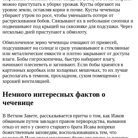
можно приступать к уборке урожая. Кусты обрезают на
уровне земли, оставляя корни в почве. Кусты чечевицы
убирают утром по росе, чтобы уменьшить потери от
растрескивания бобов. Связывают их в небольшие снопики и
подвешивают под крышей на сквозняке для подсушки. Через
несколько дней приступают к обмолоту.
Обмолоченное зерно чечевицы очищают от примесей,
подсушивают на солнце и сразу упаковывают в стеклянные
или металлические емкости и плотно закрывают от доступа
влаги. Бобы гигроскопичны, быстро набирают влагу,
начинают плесневеть и загнивают. Если бобы хранятся в
картонных коробках или холщевых мешочках, то их лучше
располагать в темном, прохладном, сухом помещении с
хорошей вентиляцией.
Немного интересных фактов о
чечевице
В Ветхом Завете, рассказывается притча о том, как Иаков
обманным путем завладел правом первородства, выманив
отказ от него у своего старшего брата Исава вопреки
божественным заповедям, воспользовавшись тем, что
голодный Исав отдал младшему брату это право за тарелку