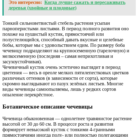
Это интересно:
Когда лучше сажать и пересаживать
деревья (хвойные и плодовые)
Тонкий сильноветвистый стебель растения усыпан
парноперистыми листьями. В период полного развития оно
похоже на пушистый кустик, прямостоячий или
полустелющийся, способный давать вкусные и целебные
бобы, которые мы с удовольствием едим. По размеру боба
чечевицу подразделяют на крупносеменную (тарелочную) и
мелкосеменную (последняя – самая неприхотливая и
засухоустойчивая).
Чечевичный кустик очень эстетично выглядит в период
цветения — весь в ореоле мелких пятилепестковых цветков
различных оттенков (в зависимости от сорта), которые
скромно выглядывают из пазух зелёных листьев. Многие
виды чечевицы самоопыляемы, лишь у редких сортов
опыление перекрёстное.
Ботаническое описание чечевицы
Чечевица обыкновенная — однолетнее травянистое растение
высотой от 30 до 60 см. В процессе роста и развития
формирует невысокий кустик с тонкими 4-гранными
прямостоячими иногда полу- или полностью полегающими