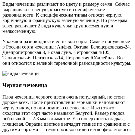
Виды чечевицы различают по цвету и размеру семян. Сейчас
выращивают зеленую, красную и специфические
разновидности. К специфическим типам относят черную,
коричневую и французскую зеленую чечевицу. По размерам
зерен различают 2 вида культуры: крупносеменную и
мелкосеменную.
У каждой разновидности есть свои сорта. Самые популярные
в России сорта чечевицы: Анфия, Октава, Белоцерковская-24,
Днепропетровская-3, Новая луна, Петровская-4/105,
Таллинская-6, Пензенская-14, Петровская Юбилейная. Все
они относятся к зеленой тарелочной разновидности культуры.
Черная чечевица
Плод чечевицы черного цвета очень популярный, но стоит
дороже всех. После приготовления зернышки напоминают
черную икру, но они немного светлее нее. Из-за этого
сходства этот сорт часто называют Белугой. Размер плодов
небольшой — 2-3 мм в диаметре. Его поверхность гладкая,
глянцевая. Окраска цветков выглядит темнее по сравнению с
другими сортами — темно-розового или светло-фиолетового.