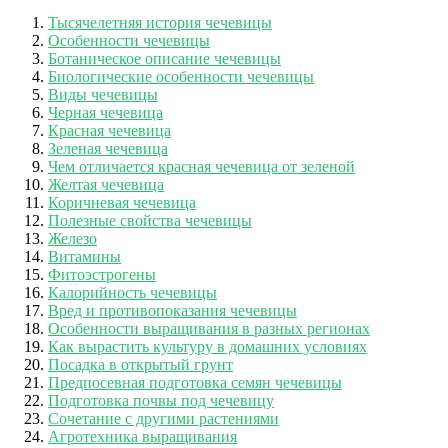
Тысячелетняя история чечевицы
Особенности чечевицы
Ботаническое описание чечевицы
Биологические особенности чечевицы
Виды чечевицы
Черная чечевица
Красная чечевица
Зеленая чечевица
Чем отличается красная чечевица от зеленой
Желтая чечевица
Коричневая чечевица
Полезные свойства чечевицы
Железо
Витамины
Фитоэстрогены
Калорийность чечевицы
Вред и противопоказания чечевицы
Особенности выращивания в разных регионах
Как вырастить культуру в домашних условиях
Посадка в открытый грунт
Предпосевная подготовка семян чечевицы
Подготовка почвы под чечевицу
Сочетание с другими растениями
Агротехника выращивания