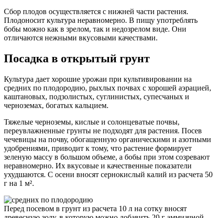
Сбор плодов осуществляется с нижней части растения.
Плодоносит культура неравномерно. В пищу употреблять
бобы можно как в зрелом, так и недозрелом виде. Они
отличаются нежными вкусовыми качествами.
Посадка в открытый грунт
Культура дает хорошие урожаи при культивировании на
средних по плодородию, рыхлых почвах с хорошей аэрацией,
каштановых, подзолистых, суглинистых, супесчаных и
черноземах, богатых кальцием.
Тяжелые черноземы, кислые и солонцеватые почвы,
переувлажненные грунты не подходят для растения. Посев
чечевицы на почву, обогащенную органическими и азотными
удобрениями, приводит к тому, что растение формирует
зеленую массу в большом объеме, а бобы при этом созревают
неравномерно. Их вкусовые и качественные показатели
ухудшаются. С осени вносят сернокислый калий из расчета 50
г на 1 м².
Перед посевом в грунт из расчета 10 л на сотку вносят
древесную золу, в которую можно добавить 20 г аммиачной