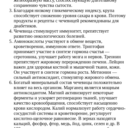
желеобразную массу, способствующую длительному
сохранению чувства сытости.
Благодаря низкому гликемическому индексу, крупа
способствует снижению уровня сахара в крови. Поэтому
продукты и рецепты с чечевицей рекомендованы для
диабетиков.
Чечевица стимулирует иммунитет, препятствует
развитию онкологических болезней.
Аминокислоты участвуют в обмене веществ,
кроветворении, иммунном ответе. Триптофан
принимает участие в синтезе гормона счастья —
серотонина, улучшает работу мозга и нервов. Треонин
препятствует жировому перерождению печени. Лейцин
важен для здоровья костной и мышечной ткани, кожи.
Он участвует в синтезе гормона роста. Метионин —
сильный антиоксидант, стимулятор жирового обмена.
Богатый минеральный состав чечевицы положительно
влияет на весь организм. Марганец является мощным
антиоксидантом. Магний активизирует некоторые
ферменты и ускоряет регенерацию тканей, улучшает
качество кровообращения, способствует насыщению
крови кислородом. Калий нормализует работу сердечно-
сосудистой системы и кроветворение, регулирует
кислотно-щелочное равновесие. В зернах находятся
кальций, фосфор, фтор, медь, йод, цинк, селен и др. В