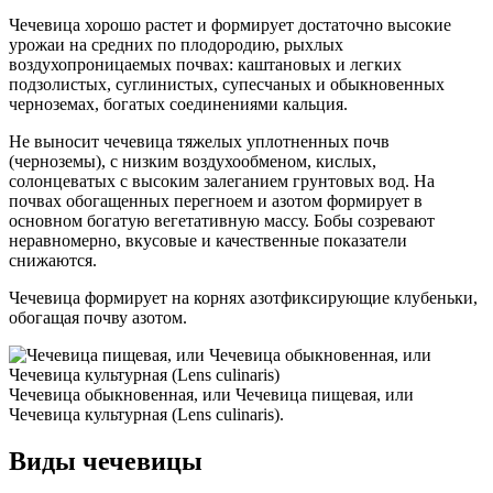
Чечевица хорошо растет и формирует достаточно высокие
урожаи на средних по плодородию, рыхлых
воздухопроницаемых почвах: каштановых и легких
подзолистых, суглинистых, супесчаных и обыкновенных
черноземах, богатых соединениями кальция.
Не выносит чечевица тяжелых уплотненных почв
(черноземы), с низким воздухообменом, кислых,
солонцеватых с высоким залеганием грунтовых вод. На
почвах обогащенных перегноем и азотом формирует в
основном богатую вегетативную массу. Бобы созревают
неравномерно, вкусовые и качественные показатели
снижаются.
Чечевица формирует на корнях азотфиксирующие клубеньки,
обогащая почву азотом.
Чечевица обыкновенная, или Чечевица пищевая, или
Чечевица культурная (Lens culinaris).
Виды чечевицы