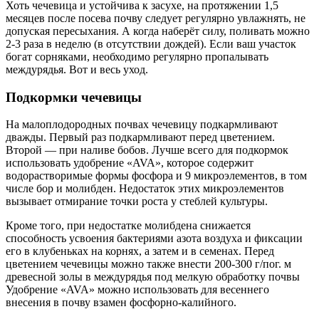
Хоть чечевица и устойчива к засухе, на протяжении 1,5
месяцев после посева почву следует регулярно увлажнять, не
допуская пересыхания. А когда наберёт силу, поливать можно
2-3 раза в неделю (в отсутствии дождей). Если ваш участок
богат сорняками, необходимо регулярно пропалывать
междурядья. Вот и весь уход.
Подкормки чечевицы
На малоплодородных почвах чечевицу подкармливают
дважды. Первый раз подкармливают перед цветением.
Второй — при наливе бобов. Лучше всего для подкормок
использовать удобрение «AVA», которое содержит
водорастворимые формы фосфора и 9 микроэлементов, в том
числе бор и молибден. Недостаток этих микроэлементов
вызывает отмирание точки роста у стеблей культуры.
Кроме того, при недостатке молибдена снижается
способность усвоения бактериями азота воздуха и фиксации
его в клубеньках на корнях, а затем и в семенах. Перед
цветением чечевицы можно также внести 200-300 г/пог. м
древесной золы в междурядья под мелкую обработку почвы
Удобрение «AVA» можно использовать для весеннего
внесения в почву взамен фосфорно-калийного.