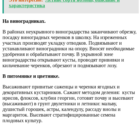
характеристика
На виноградниках.
В районах неукрывного виноградарства заканчивают обрезку,
посадку виноградных черенков в школку. На изреженных
участках производят укладку отводков. Подвязывают и
устанавливают виноградники на опору. Вносят необходимые
удобрения и обрабатывают почву. В укрывной зоне
виноградарства открывают кусты, проводят прививки и
кильчевание черенков, обрезают и подвязывают лозу.
В питомнике и цветнике.
Высаживают привитые саженцы и черенки ягодных и
декоративных кустарников. Сажают методом деления: кусты
ирисов, флоксов, клубни георгин, готовят почву и высевают
(высаживают) в грунт двулетники и летники: мальву,
душистый горошек, астры, календулу, рассаду виолы и
маргариток. Высевают стратифицированные семена
плодовых культур.