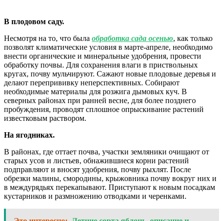
В плодовом саду.
Несмотря на то, что была
обработка сада осенью
, как только
позволят климатические условия в марте-апреле, необходимо
внести органические и минеральные удобрения, провести
обработку почвы. Для сохранения влаги в приствольных
кругах, почву мульчируют. Сажают новые плодовые деревья и
делают перепрививку неперспективных. Собирают
необходимые материалы для розжига дымовых куч. В
северных районах при ранней весне, для более позднего
пробуждения, проводят сплошное опрыскивание растений
известковым раствором.
На ягодниках.
В районах, где оттает почва, участки земляники очищают от
старых усов и листьев, обнажившиеся корни растений
подправляют и вносят удобрения, почву рыхлят. После
обрезки малины, смородины, крыжовника почву вокруг них и
в междурядьях перекапывают. Приступают к новым посадкам
кустарников и размножению отводками и черенками.
Это интересно:
Летние сорта яблонь, описание и