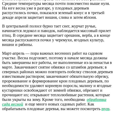
Средние температуры месяца почти повсеместно выше нуля.
На юге весна уже в разгаре, у плодовых деревьев
распустились почки, показался зеленый конус и в третьей
декаде апреля зацветает вишня, слива и затем яблоня.
В центральной полосе бурно тает снег, журчат ручьи,
начинается ледокол и паводок, наблюдается массовый прилет
птиц. В середине месяца зацветает орешник, верба, а в конце
месяца распускаются почки у черемухи, ягодных культур,
вишни и рябины.
Март-апрель — пора важных весенних работ на садовом
участке. Весна подгоняет, поэтому в начале месяца должны
быть завершены все работы, не выполненные из-за ненастья в
марте. Заканчивают снятие обвязки со штамбов деревьев; в
северных районах можно повторить побелку стволов деревьев
известковым раствором; заканчивают обязательную обрезку,
прореживание и формирование крон плодовых деревьев, по
необходимости удаляют корневую поросль; малину и ягодные
кустарники освобождают от зимней обвязки, обрезают и
прочищают их; открывают теплолюбивые растения, которые
были укрыты на зиму. Кроме того, необходима
обработка
сада весной
и еще много новых садовых работ. Как
обрабатывать плодовые деревья, вы можете посмотреть
тут
.