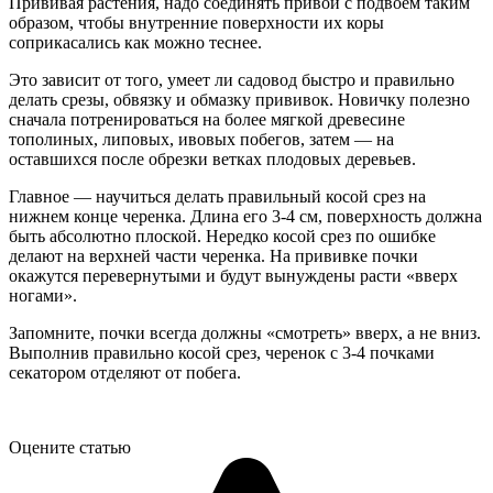
Прививая растения, надо соединять привой с подвоем таким
образом, чтобы внутренние поверхности их коры
соприкасались как можно теснее.
Это зависит от того, умеет ли садовод быстро и правильно
делать срезы, обвязку и обмазку прививок. Новичку полезно
сначала потренироваться на более мягкой древесине
тополиных, липовых, ивовых побегов, затем — на
оставшихся после обрезки ветках плодовых деревьев.
Главное — научиться делать правильный косой срез на
нижнем конце черенка. Длина его 3-4 см, поверхность должна
быть абсолютно плоской. Нередко косой срез по ошибке
делают на верхней части черенка. На прививке почки
окажутся перевернутыми и будут вынуждены расти «вверх
ногами».
Запомните, почки всегда должны «смотреть» вверх, а не вниз.
Выполнив правильно косой срез, черенок с 3-4 почками
секатором отделяют от побега.
Оцените статью