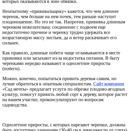
которых оказываются в зоне обвязки.
Неопытному «прививальщику» кажется, что чем длиннее
черенок, чем больше на нем почек, тем раньше наступит
плодоношение. Но это не так. Напротив, прививка длинным
черенком нежелательна: соединение с подвоем еще
недостаточно прочное и черенку трудно удержать все
возрастающую массу листьев, да и ветер раскачивает его
сильнее.
Как правило, длинные побеги чаще отламываются в месте
прививки или засыхают из-за недостатка питания. В быту
черенками нередко называют и однолетние приросты
(побеги).
Можно, конечно, попытаться привить деревья самим, но
лучше обратиться к опытным специалистам.
Сайт компании
«Сад мечты» предлагает услуги по обрезке плодово-ягодных
культур, помогут привить любой сорт к дереву, которое растет
на вашем участке, проконсультируют по вопросам
садоводства.
Однолетние приросты, с которых нарезают черенки, должны
быть достаточно длинными (30-40 см в зависимости от сорта)