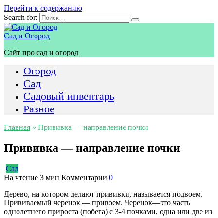
Перейти к содержанию
Search for:
Сад и Огород
Сайт про сад и огород
Огород
Сад
Садовый инвентарь
Разное
Главная
»
Прививка — направление почки
Прививка — направление почки
Сад
На чтение
3 мин
Комментарии
0
Дерево, на котором делают прививки, называется подвоем.
Прививаемый черенок — привоем. Черенок—это часть
однолетнего прироста (побега) с 3-4 почками, одна или две из