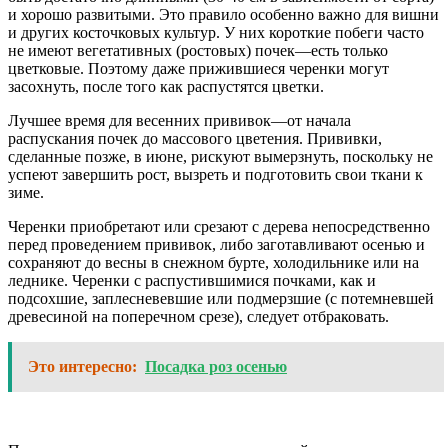
и хорошо развитыми. Это правило особенно важно для вишни
и других косточковых культур. У них короткие побеги часто
не имеют вегетативных (ростовых) почек—есть только
цветковые. Поэтому даже прижившиеся черенки могут
засохнуть, после того как распустятся цветки.
Лучшее время для весенних прививок—от начала
распускания почек до массового цветения. Прививки,
сделанные позже, в июне, рискуют вымерзнуть, поскольку не
успеют завершить рост, вызреть и подготовить свои ткани к
зиме.
Черенки приобретают или срезают с дерева непосредственно
перед проведением прививок, либо заготавливают осенью и
сохраняют до весны в снежном бурте, холодильнике или на
леднике. Черенки с распустившимися почками, как и
подсохшие, заплесневевшие или подмерзшие (с потемневшей
древесиной на поперечном срезе), следует отбраковать.
Это интересно:
Посадка роз осенью