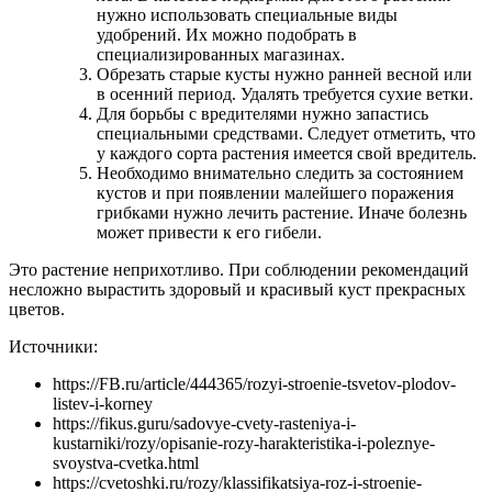
нужно использовать специальные виды
удобрений. Их можно подобрать в
специализированных магазинах.
Обрезать старые кусты нужно ранней весной или
в осенний период. Удалять требуется сухие ветки.
Для борьбы с вредителями нужно запастись
специальными средствами. Следует отметить, что
у каждого сорта растения имеется свой вредитель.
Необходимо внимательно следить за состоянием
кустов и при появлении малейшего поражения
грибками нужно лечить растение. Иначе болезнь
может привести к его гибели.
Это растение неприхотливо. При соблюдении рекомендаций
несложно вырастить здоровый и красивый куст прекрасных
цветов.
Источники:
https://FB.ru/article/444365/rozyi-stroenie-tsvetov-plodov-
listev-i-korney
https://fikus.guru/sadovye-cvety-rasteniya-i-
kustarniki/rozy/opisanie-rozy-harakteristika-i-poleznye-
svoystva-cvetka.html
https://cvetoshki.ru/rozy/klassifikatsiya-roz-i-stroenie-