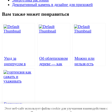
Энергетика растений
Декоративный камень в дизайне для прихожей
Вам также может понравиться
Уход за
Об облепиховом
Можно или
циперусом в
дереве — как
нельзя есть
домашних
выглядит:
виноград с
условиях,
описание и
косточками —
размножение
характеристика
польза и вред для
растения
здоровья
семенами и
другими
вариантами +
Гортензия:
фото и видео
Этот веб-сайт использует файлы cookie для улучшения взаимодействия с
посадка и уход в