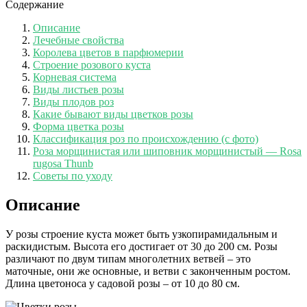
Содержание
Описание
Лечебные свойства
Королева цветов в парфюмерии
Строение розового куста
Корневая система
Виды листьев розы
Виды плодов роз
Какие бывают виды цветков розы
Форма цветка розы
Классификация роз по происхождению (с фото)
Роза морщинистая или шиповник морщинистый — Rosa
rugosa Thunb
Советы по уходу
Описание
У розы строение куста может быть узкопирамидальным и
раскидистым. Высота его достигает от 30 до 200 см. Розы
различают по двум типам многолетних ветвей – это
маточные, они же основные, и ветви с законченным ростом.
Длина цветоноса у садовой розы – от 10 до 80 см.