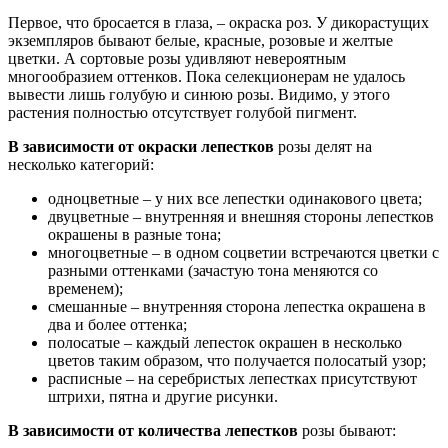
Первое, что бросается в глаза, – окраска роз. У дикорастущих
экземпляров бывают белые, красные, розовые и желтые
цветки. А сортовые розы удивляют невероятным
многообразием оттенков. Пока селекционерам не удалось
вывести лишь голубую и синюю розы. Видимо, у этого
растения полностью отсутствует голубой пигмент.
В зависимости от окраски лепестков
розы делят на
несколько категорий:
одноцветные – у них все лепестки одинакового цвета;
двуцветные – внутренняя и внешняя стороны лепестков
окрашены в разные тона;
многоцветные – в одном соцветии встречаются цветки с
разными оттенками (зачастую тона меняются со
временем);
смешанные – внутренняя сторона лепестка окрашена в
два и более оттенка;
полосатые – каждый лепесток окрашен в несколько
цветов таким образом, что получается полосатый узор;
расписные – на серебристых лепестках присутствуют
штрихи, пятна и другие рисунки.
В зависимости от количества лепестков
розы бывают: