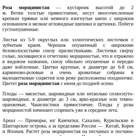
Роза морщинистая
— кустарник высотой до 2
м. Ветви толстые прямостоячие, несут многочисленные
крепкие прямые или немного изогнутые шипи с широким
основанием и мелкие игловидные шипики и щетинки. Побеги
густоопушенные.
Листья из 5-9 округлых или эллиптических листочков с
зубчатым краем. Черешок опушенный с широкими
беловолосистыми снизу прилистниками. Листочки сверху
голые, лоснящиеся и отчетливо морщинистые, что и отражено
в видовом названии, снизу обильно опушенные и нередко
даже войлочные. Цветки крупные, в диаметре до 6-8 см,
карминово-розовые и очень ароматные собраны в
малоцветковые соцветия или реже расположены поодиночке.
Цветет
роза морщинистая
с июня до поздней осени.
Плоды — мясистые, шаровидные или несколько сплюснуто-
шаровидные, в диаметре до 3 см, ярко-красные или темно-
оранжевые. Чашелистики прямостоячие. Плоды у розы
морщинистой начинают созревать уже в середине лета.
Ареал — Приморье, юг Камчатки, Сахалин, Курильские и
Шантарские острова, а за пределами России — Китай, Корея
и Япония. Растет роза морщинистая на песчаных и песчано-