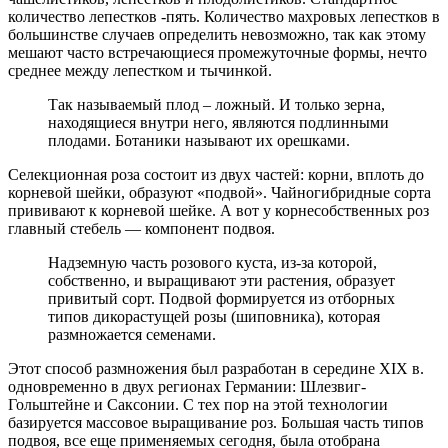
количество лепестков -пять. Количество махровых лепестков в
большинстве случаев определить невозможно, так как этому
мешают часто встречающиеся промежуточные формы, нечто
среднее между лепестком и тычинкой.
Так называемый плод – ложный. И только зерна,
находящиеся внутри него, являются подлинными
плодами. Ботаники называют их орешками.
Селекционная роза состоит из двух частей: корни, вплоть до
корневой шейки, образуют «подвой». Чайногибридные сорта
прививают к корневой шейке. А вот у корнесобственных роз
главный стебель — компонент подвоя.
Надземную часть розового куста, из-за которой,
собственно, и выращивают эти растения, образует
привитый сорт. Подвой формируется из отборных
типов дикорастущей розы (шиповника), которая
размножается семенами.
Этот способ размножения был разработан в середине XIX в.
одновременно в двух регионах Германии: Шлезвиг-
Гольштейне и Саксонии. С тех пор на этой технологии
базируется массовое выращивание роз. Большая часть типов
подвоя, все еще применяемых сегодня, была отобрана