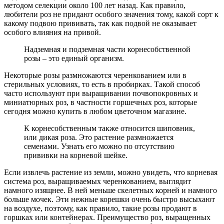
методом селекции около 100 лет назад. Как правило,
любители роз не придают особого значения тому, какой сорт к
какому подвою прививать, так как подвой не оказывает
особого влияния на привой.
Надземная и подземная части корнесобственной
розы – это единый организм.
Некоторые розы размножаются черенкованием или в
стерильных условиях, то есть в пробирках. Такой способ
часто используют при выращивании почвопокровных и
миниатюрных роз, в частности горшечных роз, которые
сегодня можно купить в любом цветочном магазине.
К корнесобственным также относится шиповник,
или дикая роза. Это растение размножается
семенами. Узнать его можно по отсутствию
прививки на корневой шейке.
Если извлечь растение из земли, можно увидеть, что корневая
система роз, выращиваемых черенкованием, выглядит
намного изящнее. В ней меньше скелетных корней и намного
больше мочек. Эти нежные корешки очень быстро высыхают
на воздухе, поэтому, как правило, такие розы продают в
горшках или контейнерах. Преимущество роз, выращенных