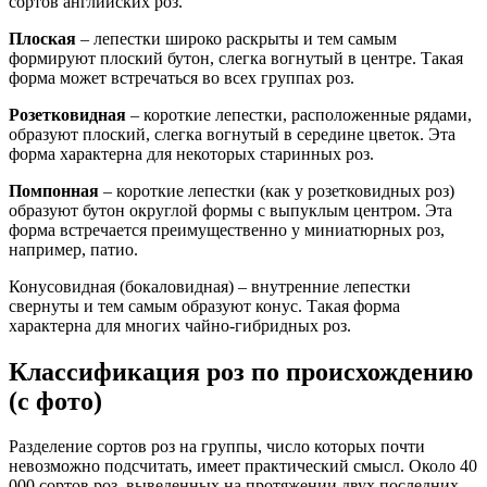
сортов английских роз.
Плоская
– лепестки широко раскрыты и тем самым
формируют плоский бутон, слегка вогнутый в центре. Такая
форма может встречаться во всех группах роз.
Розетковидная
– короткие лепестки, расположенные рядами,
образуют плоский, слегка вогнутый в середине цветок. Эта
форма характерна для некоторых старинных роз.
Помпонная
– короткие лепестки (как у розетковидных роз)
образуют бутон округлой формы с выпуклым центром. Эта
форма встречается преимущественно у миниатюрных роз,
например, патио.
Конусовидная (бокаловидная) – внутренние лепестки
свернуты и тем самым образуют конус. Такая форма
характерна для многих чайно-гибридных роз.
Классификация роз по происхождению
(с фото)
Разделение сортов роз на группы, число которых почти
невозможно подсчитать, имеет практический смысл. Около 40
000 сортов роз, выведенных на протяжении двух последних