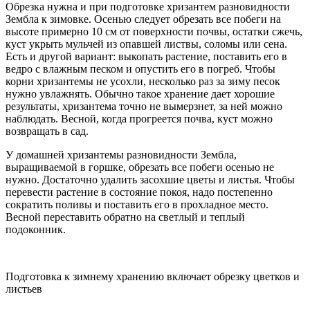
Обрезка нужна и при подготовке хризантем разновидности
Зембла к зимовке. Осенью следует обрезать все побеги на
высоте примерно 10 см от поверхности почвы, остатки сжечь,
куст укрыть мульчей из опавшей листвы, соломы или сена.
Есть и другой вариант: выкопать растение, поставить его в
ведро с влажным песком и опустить его в погреб. Чтобы
корни хризантемы не усохли, несколько раз за зиму песок
нужно увлажнять. Обычно такое хранение дает хорошие
результаты, хризантема точно не вымерзнет, за ней можно
наблюдать. Весной, когда прогреется почва, куст можно
возвращать в сад.
У домашней хризантемы разновидности Зембла,
выращиваемой в горшке, обрезать все побеги осенью не
нужно. Достаточно удалить засохшие цветы и листья. Чтобы
перевести растение в состояние покоя, надо постепенно
сократить поливы и поставить его в прохладное место.
Весной переставить обратно на светлый и теплый
подоконник.
Подготовка к зимнему хранению включает обрезку цветков и
листьев