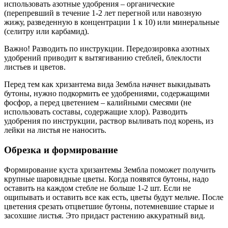
использовать азотные удобрения – органические
(перепревший в течение 1-2 лет перегной или навозную
жижу, разведенную в концентрации 1 к 10) или минеральные
(селитру или карбамид).
Важно! Разводить по инструкции. Передозировка азотных
удобрений приводит к вытягиванию стеблей, блеклости
листьев и цветов.
Перед тем как хризантема вида Зембла начнет выкидывать
бутоны, нужно подкормить ее удобрениями, содержащими
фосфор, а перед цветением – калийными смесями (не
использовать составы, содержащие хлор). Разводить
удобрения по инструкции, раствор выливать под корень, из
лейки на листья не наносить.
Обрезка и формирование
Формирование куста хризантемы Зембла поможет получить
крупные шаровидные цветы. Когда появятся бутоны, надо
оставить на каждом стебле не больше 1-2 шт. Если не
ощипывать и оставить все как есть, цветы будут мельче. После
цветения срезать отцветшие бутоны, потемневшие старые и
засохшие листья. Это придаст растению аккуратный вид.