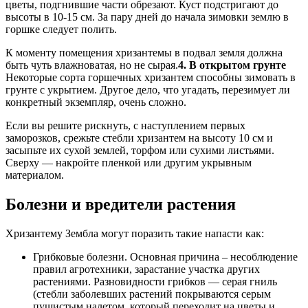
цветы, подгнившие части обрезают. Куст подстригают до
высоты в 10-15 см. За пару дней до начала зимовки землю в
горшке следует полить.
К моменту помещения хризантемы в подвал земля должна
быть чуть влажноватая, но не сырая.
4. В открытом грунте
Некоторые сорта горшечных хризантем способны зимовать в
грунте с укрытием. Другое дело, что угадать, перезимует ли
конкретный экземпляр, очень сложно.
Если вы решите рискнуть, с наступлением первых
заморозков, срежьте стебли хризантем на высоту 10 см и
засыпьте их сухой землей, торфом или сухими листьями.
Сверху — накройте пленкой или другим укрывным
материалом.
Болезни и вредители растения
Хризантему Зембла могут поразить такие напасти как:
Грибковые болезни. Основная причина – несоблюдение
правил агротехники, зарастание участка других
растениями. Разновидности грибков — серая гниль
(стебли заболевших растений покрываются серым
пушистым налетом, который переходит на цветы и