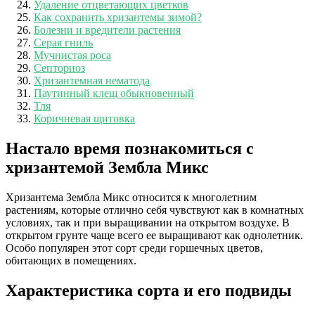
Удаление отцветающих цветков
Как сохранить хризантемы зимой?
Болезни и вредители растения
Серая гниль
Мучнистая роса
Септориоз
Хризантемная нематода
Паутинный клещ обыкновенный
Тля
Коричневая щитовка
Настало время познакомиться с
хризантемой Зембла Микс
Хризантема Зембла Микс относится к многолетним
растениям, которые отлично себя чувствуют как в комнатных
условиях, так и при выращивании на открытом воздухе. В
открытом грунте чаще всего ее выращивают как однолетник.
Особо популярен этот сорт среди горшечных цветов,
обитающих в помещениях.
Характеристика сорта и его подвиды