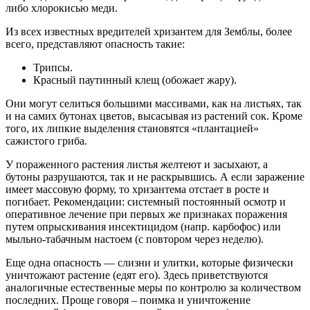
либо хлорокисью меди.
Из всех известных вредителей хризантем для Земблы, более
всего, представляют опасность такие:
Трипсы.
Красный паутинный клещ (обожает жару).
Они могут селиться большими массивами, как на листьях, так
и на самих бутонах цветов, высасывая из растений сок. Кроме
того, их липкие выделения становятся «плантацией»
сажистого гриба.
У пораженного растения листья желтеют и засыхают, а
бутоны разрушаются, так и не раскрывшись. А если заражение
имеет массовую форму, то хризантема отстает в росте и
погибает. Рекомендации: системный постоянный осмотр и
оперативное лечение при первых же признаках поражения
путем опрыскивания инсектицидом (напр. карбофос) или
мыльно-табачным настоем (с повтором через неделю).
Еще одна опасность — слизни и улитки, которые физически
уничтожают растение (едят его). Здесь приветствуются
аналогичные естественные меры по контролю за количеством
последних. Проще говоря – поимка и уничтожение