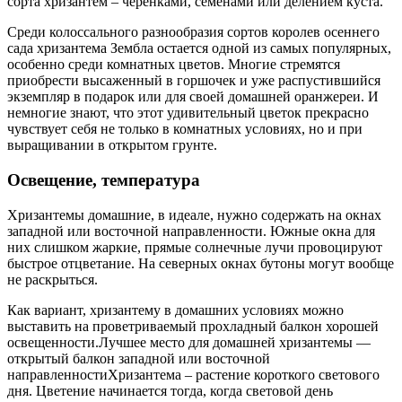
сорта хризантем – черенками, семенами или делением куста.
Среди колоссального разнообразия сортов королев осеннего
сада хризантема Зембла остается одной из самых популярных,
особенно среди комнатных цветов. Многие стремятся
приобрести высаженный в горшочек и уже распустившийся
экземпляр в подарок или для своей домашней оранжереи. И
немногие знают, что этот удивительный цветок прекрасно
чувствует себя не только в комнатных условиях, но и при
выращивании в открытом грунте.
Освещение, температура
Хризантемы домашние, в идеале, нужно содержать на окнах
западной или восточной направленности. Южные окна для
них слишком жаркие, прямые солнечные лучи провоцируют
быстрое отцветание. На северных окнах бутоны могут вообще
не раскрыться.
Как вариант, хризантему в домашних условиях можно
выставить на проветриваемый прохладный балкон хорошей
освещенности.Лучшее место для домашней хризантемы —
открытый балкон западной или восточной
направленностиХризантема – растение короткого светового
дня. Цветение начинается тогда, когда световой день