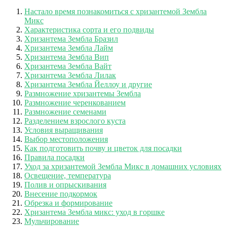
Настало время познакомиться с хризантемой Зембла
Микс
Характеристика сорта и его подвиды
Хризантема Зембла Бразил
Хризантема Зембла Лайм
Хризантема Зембла Вип
Хризантема Зембла Вайт
Хризантема Зембла Лилак
Хризантема Зембла Йеллоу и другие
Размножение хризантемы Зембла
Размножение черенкованием
Размножение семенами
Разделением взрослого куста
Условия выращивания
Выбор местоположения
Как подготовить почву и цветок для посадки
Правила посадки
Уход за хризантемой Зембла Микс в домашних условиях
Освещение, температура
Полив и опрыскивания
Внесение подкормок
Обрезка и формирование
Хризантема Зембла микс: уход в горшке
Мульчирование