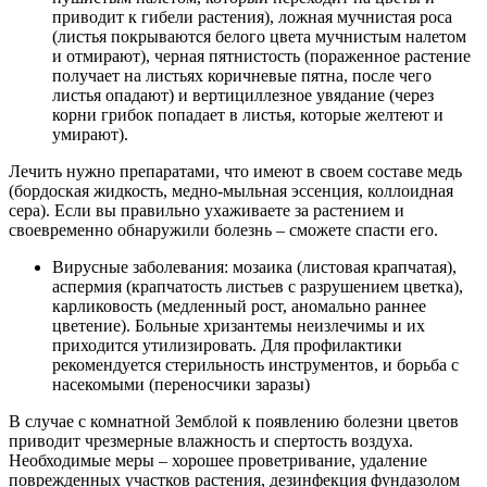
приводит к гибели растения), ложная мучнистая роса
(листья покрываются белого цвета мучнистым налетом
и отмирают), черная пятнистость (пораженное растение
получает на листьях коричневые пятна, после чего
листья опадают) и вертициллезное увядание (через
корни грибок попадает в листья, которые желтеют и
умирают).
Лечить нужно препаратами, что имеют в своем составе медь
(бордоская жидкость, медно-мыльная эссенция, коллоидная
сера). Если вы правильно ухаживаете за растением и
своевременно обнаружили болезнь – сможете спасти его.
Вирусные заболевания: мозаика (листовая крапчатая),
аспермия (крапчатость листьев с разрушением цветка),
карликовость (медленный рост, аномально раннее
цветение). Больные хризантемы неизлечимы и их
приходится утилизировать. Для профилактики
рекомендуется стерильность инструментов, и борьба с
насекомыми (переносчики заразы)
В случае с комнатной Земблой к появлению болезни цветов
приводит чрезмерные влажность и спертость воздуха.
Необходимые меры – хорошее проветривание, удаление
поврежденных участков растения, дезинфекция фундазолом