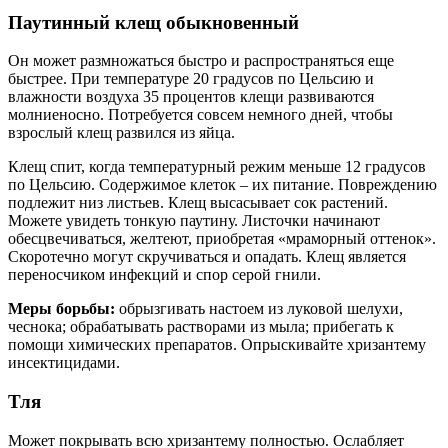
Паутинный клещ обыкновенный
Он может размножаться быстро и распространяться еще
быстрее. При температуре 20 градусов по Цельсию и
влажности воздуха 35 процентов клещи развиваются
молниеносно. Потребуется совсем немного дней, чтобы
взрослый клещ развился из яйца.
Клещ спит, когда температурный режим меньше 12 градусов
по Цельсию. Содержимое клеток – их питание. Повреждению
подлежит низ листьев. Клещ высасывает сок растений.
Можете увидеть тонкую паутину. Листочки начинают
обесцвечиваться, желтеют, приобретая «мраморный оттенок».
Скоротечно могут скручиваться и опадать. Клещ является
переносчиком инфекций и спор серой гнили.
Меры борьбы:
обрызгивать настоем из луковой шелухи,
чеснока; обрабатывать растворами из мыла; прибегать к
помощи химических препаратов. Опрыскивайте хризантему
инсектицидами.
Тля
Может покрывать всю хризантему полностью. Ослабляет