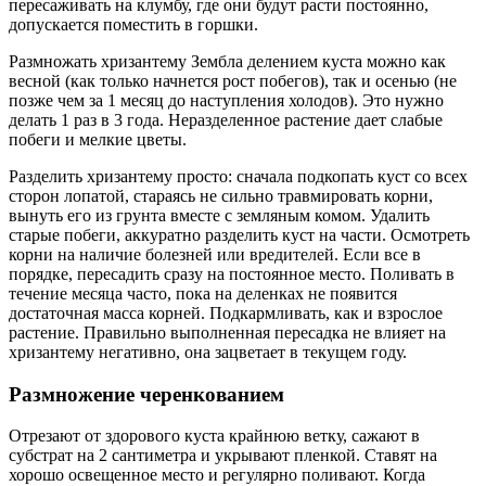
пересаживать на клумбу, где они будут расти постоянно,
допускается поместить в горшки.
Размножать хризантему Зембла делением куста можно как
весной (как только начнется рост побегов), так и осенью (не
позже чем за 1 месяц до наступления холодов). Это нужно
делать 1 раз в 3 года. Неразделенное растение дает слабые
побеги и мелкие цветы.
Разделить хризантему просто: сначала подкопать куст со всех
сторон лопатой, стараясь не сильно травмировать корни,
вынуть его из грунта вместе с земляным комом. Удалить
старые побеги, аккуратно разделить куст на части. Осмотреть
корни на наличие болезней или вредителей. Если все в
порядке, пересадить сразу на постоянное место. Поливать в
течение месяца часто, пока на деленках не появится
достаточная масса корней. Подкармливать, как и взрослое
растение. Правильно выполненная пересадка не влияет на
хризантему негативно, она зацветает в текущем году.
Размножение черенкованием
Отрезают от здорового куста крайнюю ветку, сажают в
субстрат на 2 сантиметра и укрывают пленкой. Ставят на
хорошо освещенное место и регулярно поливают. Когда