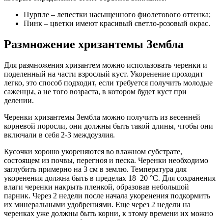
Пурпле – лепестки насыщенного фиолетового оттенка;
Пинк – цветки имеют красивый светло-розовый окрас.
Размножение хризантемы Зембла
Для размножения хризантем можно использовать черенки и
поделенный на части взрослый куст. Укоренение проходит
легко, это способ подходит, если требуется получить молодые
саженцы, а не того возраста, в котором будет куст при
делении.
Черенки хризантемы Зембла можно получить из весенней
корневой поросли, они должны быть такой длины, чтобы они
включали в себя 2-3 междоузлия.
Кусочки хорошо укореняются во влажном субстрате,
состоящем из почвы, перегноя и песка. Черенки необходимо
заглубить примерно на 3 см в землю. Температура для
укоренения должна быть в пределах 18–20 °C. Для сохранения
влаги черенки накрыть пленкой, образовав небольшой
парник. Через 2 недели после начала укоренения подкормить
их минеральными удобрениями. Еще через 2 недели на
черенках уже должны быть корни, к этому времени их можно