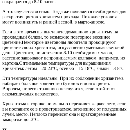
сокращается до 8-10 часов.
А это случается осенью. Тогда же появляется необходимая для
раскрытия цветов хризантем прохлада. Похожие условия
могут возникнуть и ранней весной, в марте-апреле.
Если в это время вы выставите домашнюю хризантему на
прохладный балкон, то возможно повторное весеннее
цветение.Некоторые цветоводы-любители провоцируют
цветение своих хризантем, искусственно уменьшая световой
день. Для этого, по истечении 8-10 необходимых часов,
растение закрывают непроницаемым колпаком, например, из
картона.Оптимальные температуры для выращивания
хризантем: летом – 20-23°C, осенью – 15-18°C, зимой – 3-8°C.
Эти температуры идеальны. При их соблюдении хризантема
набирает большое количество бутонов и долго цветет.
Впрочем, ничего страшного не случится, если отойти от
рекомендуемых параметров.
Хризантема в горшке нормально переживет жаркое лето, если
вы поставите ее в проветриваемое, затененное от полуденных
лучей, место. Неплохо перенесет она и кратковременные
заморозки до -3°C.