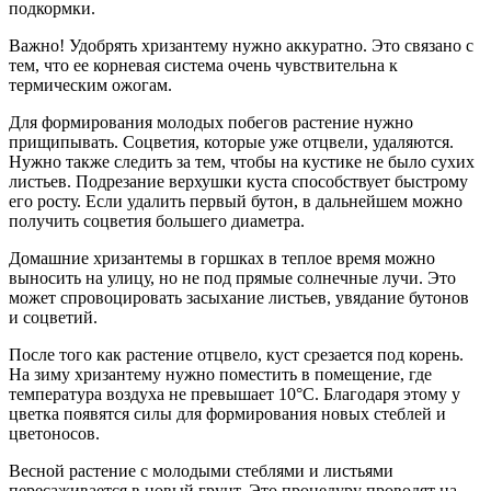
подкормки.
Важно! Удобрять хризантему нужно аккуратно. Это связано с
тем, что ее корневая система очень чувствительна к
термическим ожогам.
Для формирования молодых побегов растение нужно
прищипывать. Соцветия, которые уже отцвели, удаляются.
Нужно также следить за тем, чтобы на кустике не было сухих
листьев. Подрезание верхушки куста способствует быстрому
его росту. Если удалить первый бутон, в дальнейшем можно
получить соцветия большего диаметра.
Домашние хризантемы в горшках в теплое время можно
выносить на улицу, но не под прямые солнечные лучи. Это
может спровоцировать засыхание листьев, увядание бутонов
и соцветий.
После того как растение отцвело, куст срезается под корень.
На зиму хризантему нужно поместить в помещение, где
температура воздуха не превышает 10°С. Благодаря этому у
цветка появятся силы для формирования новых стеблей и
цветоносов.
Весной растение с молодыми стеблями и листьями
пересаживается в новый грунт. Это процедуру проводят на