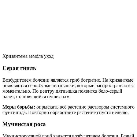
Хризантема зембла уход
Серая гниль
Возбудителем болезни является гриб ботритис. На хризантеме
появляются серо-бурые пятнышки, которые распространяются
моментально. По центру пятнышка появится бело-серый
налет, становящийся пушистым.
Меры борьбы:
опрыскать всё растение раствором системного
фунгицида. Повторно обработайте растение спустя неделю.
Мучнистая роса
Мучнисторосяной гриб является возбудителем болезни. Белый