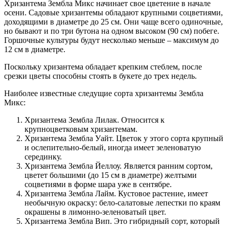
Хризантема Зембла Микс начинает свое цветение в начале
осени. Садовые хризантемы обладают крупными соцветиями,
доходящими в диаметре до 25 см. Они чаще всего одиночные,
но бывают и по три бутона на одном высоком (90 см) побеге.
Горшочные культуры будут несколько меньше – максимум до
12 см в диаметре.
Поскольку хризантема обладает крепким стеблем, после
срезки цветы способны стоять в букете до трех недель.
Наиболее известные следущие сорта хризантемы Зембла
Микс:
Хризантема Зембла Лилак. Относится к
крупноцветковым хризантемам.
Хризантема Зембла Уайт. Цветок у этого сорта крупный
и ослепительно-белый, иногда имеет зеленоватую
серединку.
Хризантема Зембла Йеллоу. Является ранним сортом,
цветет большими (до 15 см в диаметре) желтыми
соцветиями в форме шара уже в сентябре.
Хризантема Зембла Лайм. Кустовое растение, имеет
необычную окраску: бело-салатовые лепестки по краям
окрашены в лимонно-зеленоватый цвет.
Хризантема Зембла Вип. Это гибридный сорт, который