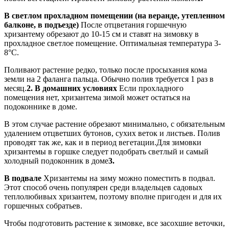
В светлом прохладном помещении (на веранде, утепленном
балконе, в подъезде)
После отцветания горшечную
хризантему обрезают до 10-15 см и ставят на зимовку в
прохладное светлое помещение. Оптимальная температура 3-
8°C.
Поливают растение редко, только после просыхания кома
земли на 2 фаланга пальца. Обычно полив требуется 1 раз в
месяц.
2. В домашних условиях
Если прохладного
помещения нет, хризантема зимой может остаться на
подоконнике в доме.
В этом случае растение обрезают минимально, с обязательным
удалением отцветших бутонов, сухих веток и листьев. Полив
проводят так же, как и в период вегетации.Для зимовки
хризантемы в горшке следует подобрать светлый и самый
холодный подоконник в доме
3.
В подвале
Хризантемы на зиму можно поместить в подвал.
Этот способ очень популярен среди владельцев садовых
теплолюбивых хризантем, поэтому вполне пригоден и для их
горшечных собратьев.
Чтобы подготовить растение к зимовке, все засохшие веточки,