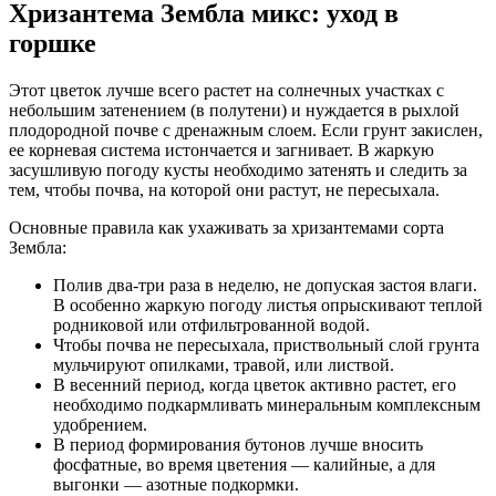
Хризантема Зембла микс: уход в
горшке
Этот цветок лучше всего растет на солнечных участках с
небольшим затенением (в полутени) и нуждается в рыхлой
плодородной почве с дренажным слоем. Если грунт закислен,
ее корневая система истончается и загнивает. В жаркую
засушливую погоду кусты необходимо затенять и следить за
тем, чтобы почва, на которой они растут, не пересыхала.
Основные правила как ухаживать за хризантемами сорта
Зембла:
Полив два-три раза в неделю, не допуская застоя влаги.
В особенно жаркую погоду листья опрыскивают теплой
родниковой или отфильтрованной водой.
Чтобы почва не пересыхала, приствольный слой грунта
мульчируют опилками, травой, или листвой.
В весенний период, когда цветок активно растет, его
необходимо подкармливать минеральным комплексным
удобрением.
В период формирования бутонов лучше вносить
фосфатные, во время цветения ― калийные, а для
выгонки ― азотные подкормки.