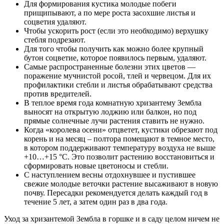
Для формирования кустика молодые побеги
прищипывают, а по мере роста засохшие листья и
соцветия удаляют.
Чтобы ускорить рост (если это необходимо) верхушку
стебля подрезают.
Для того чтобы получить как можно более крупный
бутон соцветие, которое появилось первым, удаляют.
Самые распространенные болезни этих цветов ―
поражение мучнистой росой, тлей и червецом. Для их
профилактики стебли и листья обрабатывают средства
против вредителей.
В теплое время года комнатную хризантему Зембла
выносят на открытую лоджию или балкон, но под
прямые солнечные лучи растения ставить не нужно.
Когда «королева осени» отцветет, кустики обрезают под
корень и на месяц – полтора помещают в темное место,
в котором поддерживают температуру воздуха не выше
+10…+15 °C. Это позволит растению восстановиться и
сформировать новые цветоносы и стебли.
С наступлением весны отдохнувшее и пустившее
свежие молодые веточки растение высаживают в новую
почву. Пересадки рекомендуется делать каждый год в
течение 5 лет, а затем один раз в два года.
Уход за хризантемой Зембла в горшке и в саду целом ничем не