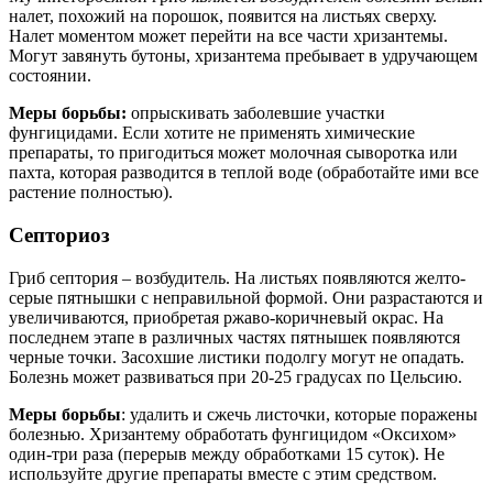
налет, похожий на порошок, появится на листьях сверху.
Налет моментом может перейти на все части хризантемы.
Могут завянуть бутоны, хризантема пребывает в удручающем
состоянии.
Меры борьбы:
опрыскивать заболевшие участки
фунгицидами. Если хотите не применять химические
препараты, то пригодиться может молочная сыворотка или
пахта, которая разводится в теплой воде (обработайте ими все
растение полностью).
Септориоз
Гриб септория – возбудитель. На листьях появляются желто-
серые пятнышки с неправильной формой. Они разрастаются и
увеличиваются, приобретая ржаво-коричневый окрас. На
последнем этапе в различных частях пятнышек появляются
черные точки. Засохшие листики подолгу могут не опадать.
Болезнь может развиваться при 20-25 градусах по Цельсию.
Меры борьбы
: удалить и сжечь листочки, которые поражены
болезнью. Хризантему обработать фунгицидом «Оксихом»
один-три раза (перерыв между обработками 15 суток). Не
используйте другие препараты вместе с этим средством.