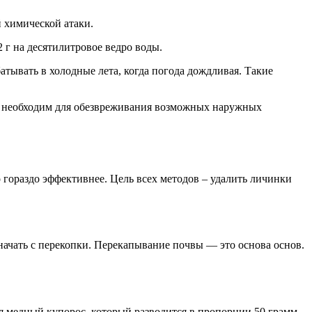
й химической атаки.
2 г на десятилитровое ведро воды.
атывать в холодные лета, когда погода дождливая. Такие
р необходим для обезвреживания возможных наружных
 гораздо эффективнее. Цель всех методов – удалить личинки
 начать с перекопки. Перекапывание почвы — это основа основ.
я медный купорос, который разводится в пропорции 50 грамм