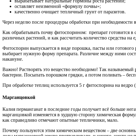
вырабатывает натуральные гормоны роста растений;
оставляет неизменной «формулу почвы»;
качественно очищает тепличный грунт от паразитов.
Через неделю после процедуры обработки при необходимости в
Как обрабатывать почву фитоспорином: препарат готовится в со
различных растений, и как рассчитать количество средства на е
Фитоспорин выпускается в виде порошка, пасты или готового 
выбирает нужную форму препарата. Различие между ними состои
накануне.
Важно! Растворять это вещество необходимо! Так называемый р
бактерии. Посыпать порошком грядки, а потом поливать – бесп
При обработке теплиц используется 5 г фитоспорина на ведро 
Марганцовкой
Калия перманганат в последние годы получает всё больше не
марганцовкой изменяется в худшую сторону химическая формул
как справедливо отмечают опытные тепличники, мало.
Почему пользуются этим химическим веществом – две основные 
деды марганцовкой землю протравливали, и ничего, никто не 