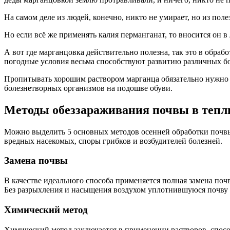
На самом деле из людей, конечно, никто не умирает, но из по
Но если всё же применять калия перманганат, то вносится он в
А вот где марганцовка действительно полезна, так это в обраб
погодные условия весьма способствуют развитию различных бо
Пропитывать хорошим раствором марганца обязательно нужно
болезнетворных организмов на подошве обуви.
Методы обеззараживания почвы в тепл
Можно выделить 5 основных методов осенней обработки почвы. 
вредных насекомых, споры грибков и возбудителей болезней.
Замена почвы
В качестве идеального способа применяется полная замена почв
Без разрыхления и насыщения воздухом уплотнившуюся почву н
Химический метод
Химический метод заключается в применении растворов, спосо