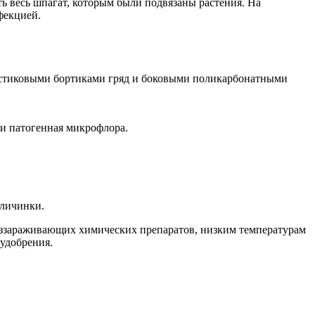
ь весь шпагат, которым были подвязаны растения. На
фекцией.
пластиковыми бортиками гряд и боковыми поликарбонатными
ли патогенная микрофлора.
 личинки.
беззараживающих химических препаратов, низким температурам
удобрения.