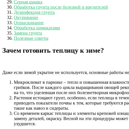
Серная шашка
Обработка грунта после болезней и вредителей
Дезинфекция грунта
Окуривание
Опрыскивание
Обработка химикатами
Замена грунта
Полезные советы
Зачем готовить теплицу к зиме?
Даже если зимой укрытие не используется, основные работы не
Микроклимат в парнике – тепло и повышенная влажность
грибков. После каждого цикла выращивания овощей рек
на то, что уцелевшая после них болезнетворная микрофл
Растения истощают грунт, особенно, если теплица в теч
приводить показатели почвы к тем, которые требуются р
такие как навоз и сидераты.
Со временем каркас теплицы и элементы крепежей изнаши
замену деталей, окраску. Весной на эти процедуры может
ухудшится.