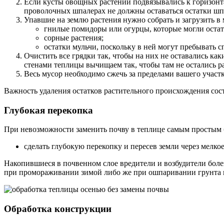
Если кусты овощных растений подвязывались к горизонта
проволочных шпалерах не должны оставаться остатки шпа
Упавшие на землю растения нужно собрать и загрузить в
гнилые помидоры или огурцы, которые могли остать
сорные растения;
остатки мульчи, поскольку в ней могут пребывать 
Очистить все грядки так, чтобы на них не оставались 
стенами теплицы вычищаем так, чтобы там не остались р
Весь мусор необходимо сжечь за пределами вашего участ
Важность удаления остатков растительного происхождения сос
Глубокая перекопка
При невозможности заменить почву в теплице самым простым 
сделать глубокую перекопку и пересев земли через мелко
Накопившиеся в почвенном слое вредители и возбудители боле
при промораживании зимой либо же при ошпаривании грунта к
Обработка конструкции