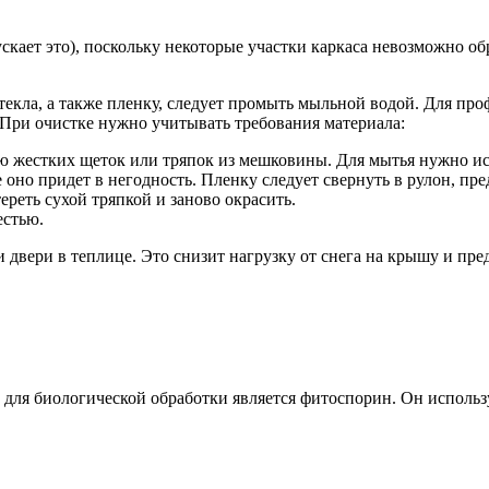
ускает это), поскольку некоторые участки каркаса невозможно о
стекла, а также пленку, следует промыть мыльной водой. Для п
. При очистке нужно учитывать требования материала:
 жестких щеток или тряпок из мешковины. Для мытья нужно исп
 оно придет в негодность. Пленку следует свернуть в рулон, пр
реть сухой тряпкой и заново окрасить.
естью.
 двери в теплице. Это снизит нагрузку от снега на крышу и пре
 для биологической обработки является фитоспорин. Он исполь