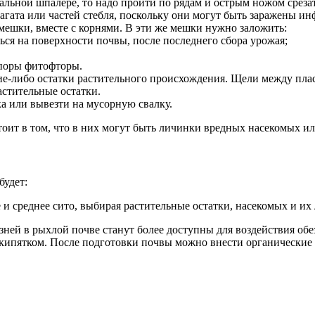
льной шпалере, то надо пройти по рядам и острым ножом срезат
гата или частей стебля, поскольку они могут быть заражены ин
 мешки, вместе с корнями. В эти же мешки нужно заложить:
ся на поверхности почвы, после последнего сбора урожая;
споры фитофторы.
какие-либо остатки растительного происхождения. Щели между 
астительные остатки.
ка или вывезти на мусорную свалку.
тоит в том, что в них могут быть личинки вредных насекомых и
будет:
е и среднее сито, выбирая растительные остатки, насекомых и их
зней в рыхлой почве станут более доступны для воздействия о
ипятком. После подготовки почвы можно внести органические 