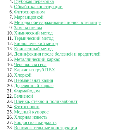
Глубокая перекопка
Обработка конструкции
Фитоспорином
Марганцовкой
Методы обеззараживания почвы в теплице
Замена почвы
Химический метод
Термический метод
Биологический метод
Криогенный метод
Дезинфекция после болезней и вредителей
Металлический каркас
Черенковая сера
Каркас из труб ПВХ
Хлоркой
Перманганат калия
Деревянный каркас
Фармайодом
Белизной
Пленка, стекло и поликарбонат
Фитоспорин
Медный купорос
Хлорная известь
Бордосская жидкость
Вспомогательные конструкции