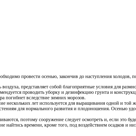
обходимо провести осенью, закончив до наступления холодов, п
 воздуха, представляет собой благоприятные условия для размн
омендуется проводить уборку и дезинфекцию грунта и конструк
ора погибнет вследствие зимних морозов.
ение нескольких лет используется для выращивания одной и той
астениям для нормального развития и плодоношения. Осенью удо
ваются, поэтому сооружение следует осмотреть и, если это бу
 не найтись времени, кроме того, под воздействием осадков и н