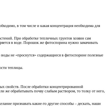
обходимо, в том числе и какая концентрация необходима для
астений. При обработке тепличных грунтов хозяин сам
оряется в воде. Порошок же фитоспорина нужно замачивать
ез воды не «проснутся» содержащиеся в фитоспорине полезные
ости теплицы.
ных свойств. После обработки концентрированной
и же обрабатывать почву слабым раствором, то толку от него,
елание признавать какие-то другие способы – дескать, наши