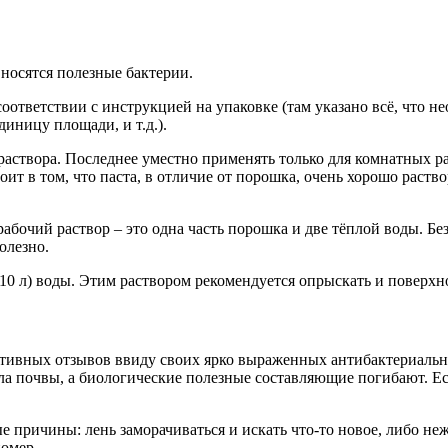
носятся полезные бактерии.
ответствии с инструкцией на упаковке (там указано всё, что не
диницу площади, и т.д.).
раствора. Последнее уместно применять только для комнатных р
т в том, что паста, в отличие от порошка, очень хорошо раств
абочий раствор – это одна часть порошка и две тёплой воды. Б
олезно.
(10 л) воды. Этим раствором рекомендуется опрыскать и поверхн
гативных отзывов ввиду своих ярко выраженных антибактериаль
а почвы, а биологические полезные составляющие погибают. Есл
причины: лень заморачиваться и искать что-то новое, либо неж
помер.