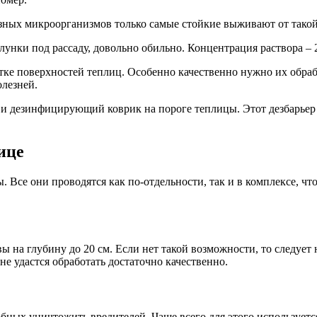
лезных микроорганизмов только самые стойкие выживают от тако
 лунки под рассаду, довольно обильно. Концентрация раствора – 
отке поверхностей теплиц. Особенно качественно нужно их обраб
лезней.
 и дезинфицирующий коврик на пороге теплицы. Этот дезбарье
ице
Все они проводятся как по-отдельности, так и в комплексе, что
ы на глубину до 20 см. Если нет такой возможности, то следует
е удастся обработать достаточно качественно.
бных уничтожить вредителей. Чаще всего для этого используетс